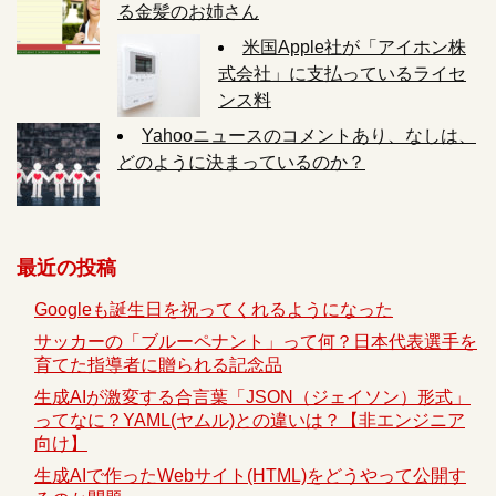
る金髪のお姉さん
米国Apple社が「アイホン株
式会社」に支払っているライセ
ンス料
Yahooニュースのコメントあり、なしは、
どのように決まっているのか？
最近の投稿
Googleも誕生日を祝ってくれるようになった
サッカーの「ブルーペナント」って何？日本代表選手を
育てた指導者に贈られる記念品
生成AIが激変する合言葉「JSON（ジェイソン）形式」
ってなに？YAML(ヤムル)との違いは？【非エンジニア
向け】
生成AIで作ったWebサイト(HTML)をどうやって公開す