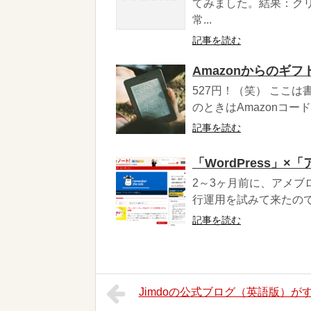
てみました。結果：ク
常...
記事を読む
Amazonからのギ
527円！（笑） ここ
のときはAmazonコー
記事を読む
「WordPress
2～3ヶ月前に、アメブロ
行運用を試みて来たので
記事を読む
Jimdoの公式ブログ（英語版）が