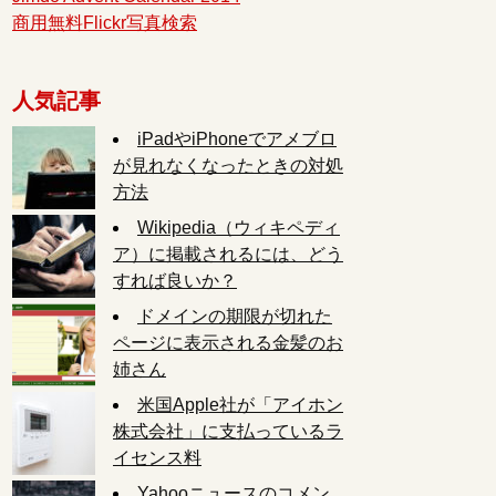
商用無料Flickr写真検索
人気記事
iPadやiPhoneでアメブロ
が見れなくなったときの対処
方法
Wikipedia（ウィキペディ
ア）に掲載されるには、どう
すれば良いか？
ドメインの期限が切れた
ページに表示される金髪のお
姉さん
米国Apple社が「アイホン
株式会社」に支払っているラ
イセンス料
Yahooニュースのコメン