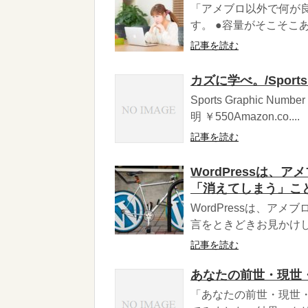
「アメブロ以外で何が
す。 ●容量がそこそこある
記事を読む
カズに学べ。/Sports 
Sports Graphic N
明 ￥550Amazon.co....
記事を読む
WordPressは
「消えてしまう」こ
WordPressは、
言をときどきお見かけし
記事を読む
あなたの前世・現世
「あなたの前世・現世