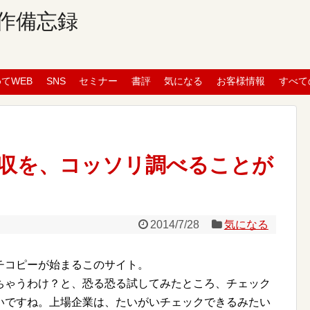
作備忘録
めてWEB
SNS
セミナー
書評
気になる
お客様情報
すべて
収を、コッソリ調べることが
2014/7/28
気になる
チコピーが始まるこのサイト。
ちゃうわけ？と、恐る恐る試してみたところ、チェック
いですね。上場企業は、たいがいチェックできるみたい