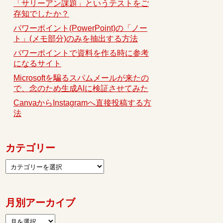
「サリーアン課題」というテストをご
存知でしたか？
パワーポイント(PowerPoint)の「ノー
ト」(メモ部分)のみを抽出する方法
パワーポイントで資料を作る時に参考
になるサイト
Microsoftを騙るスパムメールが来たの
で、念のため生成AIに検証させてみた
CanvaからInstagramへ直接投稿する方
法
カテゴリー
月別アーカイブ