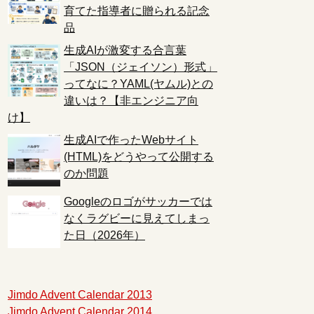
育てた指導者に贈られる記念
品
生成AIが激変する合言葉
「JSON（ジェイソン）形式」
ってなに？YAML(ヤムル)との
違いは？【非エンジニア向
け】
生成AIで作ったWebサイト
(HTML)をどうやって公開する
のか問題
Googleのロゴがサッカーでは
なくラグビーに見えてしまっ
た日（2026年）
Jimdo Advent Calendar 2013
Jimdo Advent Calendar 2014