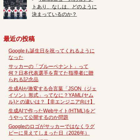
トあり、なしは、どのように
決まっているのか？
最近の投稿
Googleも誕生日を祝ってくれるように
なった
サッカーの「ブルーペナント」って
何？日本代表選手を育てた指導者に贈
られる記念品
生成AIが激変する合言葉「JSON（ジェ
イソン）形式」ってなに？YAML(ヤム
ル)との違いは？【非エンジニア向け】
生成AIで作ったWebサイト(HTML)をど
うやって公開するのか問題
Googleのロゴがサッカーではなくラグ
ビーに見えてしまった日（2026年）