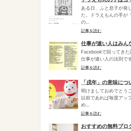
ある日、ふと息子が発
た。ドラえもんの手が
の...
記事を読む
仕事が速い人はみん
Facebookで回って
仕事が速い人の法則です！！ 
記事を読む
「戌年」の意味につい
明けましておめでとう
以前であれば毎度アッ
め...
記事を読む
おすすめの無料ブログ 