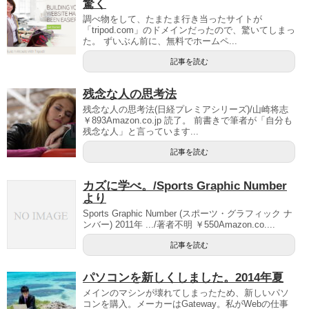
驚く
調べ物をして、たまたま行き当ったサイトが
「tripod.com」のドメインだったので、驚いてしまっ
た。 ずいぶん前に、無料でホームペ...
記事を読む
残念な人の思考法
残念な人の思考法(日経プレミアシリーズ)/山崎将志
￥893Amazon.co.jp 読了。 前書きで筆者が「自分も
残念な人」と言っています...
記事を読む
カズに学べ。/Sports Graphic Number
より
Sports Graphic Number (スポーツ・グラフィック ナ
ンバー) 2011年 .../著者不明 ￥550Amazon.co....
記事を読む
パソコンを新しくしました。2014年夏
メインのマシンが壊れてしまったため、新しいパソ
コンを購入。メーカーはGateway。私がWebの仕事