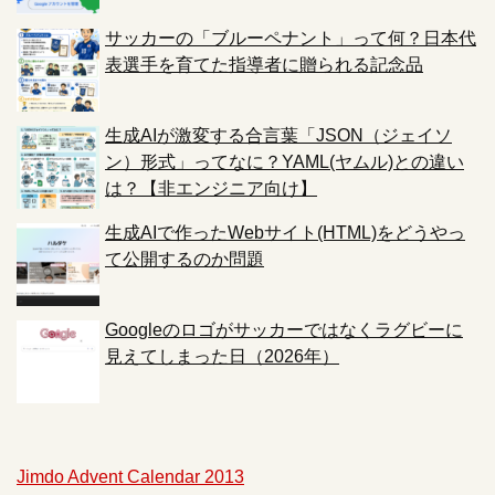
サッカーの「ブルーペナント」って何？日本代
表選手を育てた指導者に贈られる記念品
生成AIが激変する合言葉「JSON（ジェイソ
ン）形式」ってなに？YAML(ヤムル)との違い
は？【非エンジニア向け】
生成AIで作ったWebサイト(HTML)をどうやっ
て公開するのか問題
Googleのロゴがサッカーではなくラグビーに
見えてしまった日（2026年）
Jimdo Advent Calendar 2013