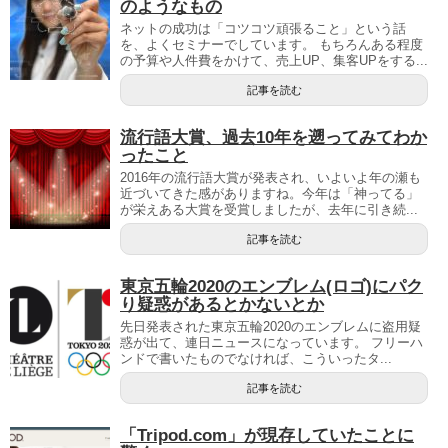
のようなもの
ネットの成功は「コツコツ頑張ること」という話
を、よくセミナーでしています。 もちろんある程度
の予算や人件費をかけて、売上UP、集客UPをする...
記事を読む
流行語大賞、過去10年を遡ってみてわか
ったこと
2016年の流行語大賞が発表され、いよいよ年の瀬も
近づいてきた感がありますね。今年は「神ってる」
が栄えある大賞を受賞しましたが、去年に引き続...
記事を読む
東京五輪2020のエンブレム(ロゴ)にパク
り疑惑があるとかないとか
先日発表された東京五輪2020のエンブレムに盗用疑
惑が出て、連日ニュースになっています。 フリーハ
ンドで書いたものでなければ、こういったタ...
記事を読む
「Tripod.com」が現存していたことに