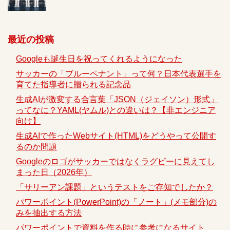
最近の投稿
Googleも誕生日を祝ってくれるようになった
サッカーの「ブルーペナント」って何？日本代表選手を
育てた指導者に贈られる記念品
生成AIが激変する合言葉「JSON（ジェイソン）形式」
ってなに？YAML(ヤムル)との違いは？【非エンジニア
向け】
生成AIで作ったWebサイト(HTML)をどうやって公開す
るのか問題
Googleのロゴがサッカーではなくラグビーに見えてし
まった日（2026年）
「サリーアン課題」というテストをご存知でしたか？
パワーポイント(PowerPoint)の「ノート」(メモ部分)の
みを抽出する方法
パワーポイントで資料を作る時に参考になるサイト