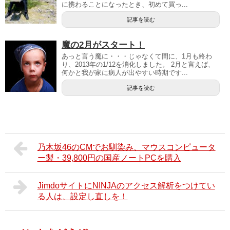
に携わることになったとき、初めて買っ...
記事を読む
魔の2月がスタート！
あっと言う魔に・・・じゃなくて間に、1月も終わ
り、2013年の1/12を消化しました。 2月と言えば、
何かと我が家に病人が出やすい時期です...
記事を読む
乃木坂46のCMでお馴染み、マウスコンピュータ
ー製・39,800円の国産ノートPCを購入
JimdoサイトにNINJAのアクセス解析をつけてい
る人は、設定し直しを！