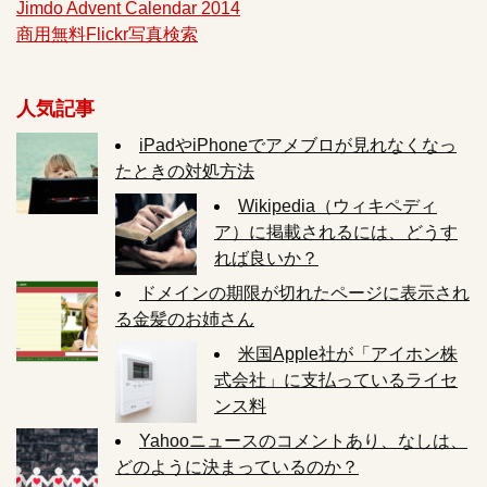
Jimdo Advent Calendar 2014
商用無料Flickr写真検索
人気記事
iPadやiPhoneでアメブロが見れなくなっ
たときの対処方法
Wikipedia（ウィキペディ
ア）に掲載されるには、どうす
れば良いか？
ドメインの期限が切れたページに表示され
る金髪のお姉さん
米国Apple社が「アイホン株
式会社」に支払っているライセ
ンス料
Yahooニュースのコメントあり、なしは、
どのように決まっているのか？