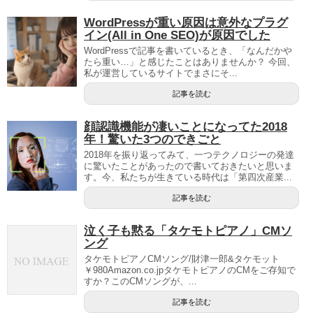
WordPressが重い原因は意外なプラグ
イン(All in One SEO)が原因でした
WordPressで記事を書いているとき、「なんだかや
たら重い…」と感じたことはありませんか？ 今回、
私が運営しているサイトでまさにそ...
記事を読む
顔認識機能が凄いことになってた2018
年！驚いた3つのできごと
2018年を振り返ってみて、一つテクノロジーの発達
に驚いたことがあったので書いておきたいと思いま
す。今、私たちが生きている時代は「第四次産業...
記事を読む
泣く子も黙る「タケモトピアノ」CMソ
ング
タケモトピアノCMソング/財津一郎&タケモット
￥980Amazon.co.jpタケモトピアノのCMをご存知で
すか？このCMソングが、...
記事を読む