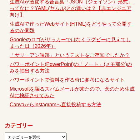
生成AIが激変する合言葉「JSON（ジェイソン）形式」
ってなに？YAML(ヤムル)との違いは？【非エンジニア
向け】
生成AIで作ったWebサイト(HTML)をどうやって公開す
るのか問題
Googleのロゴがサッカーではなくラグビーに見えてし
まった日（2026年）
「サリーアン課題」というテストをご存知でしたか？
パワーポイント(PowerPoint)の「ノート」(メモ部分)の
みを抽出する方法
パワーポイントで資料を作る時に参考になるサイト
Microsoftを騙るスパムメールが来たので、念のため生成
AIに検証させてみた
CanvaからInstagramへ直接投稿する方法
カテゴリー