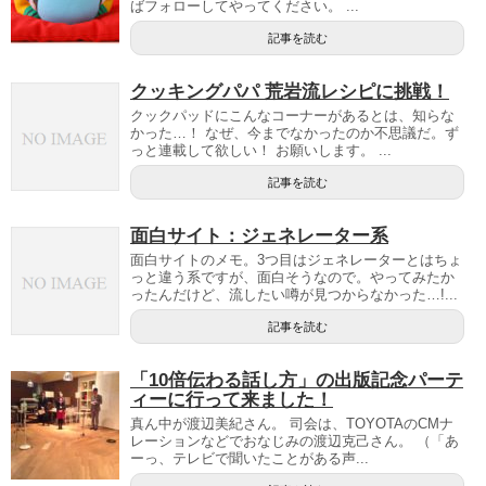
ばフォローしてやってください。 ...
記事を読む
クッキングパパ 荒岩流レシピに挑戦！
クックパッドにこんなコーナーがあるとは、知らな
かった…！ なぜ、今までなかったのか不思議だ。ず
っと連載して欲しい！ お願いします。 ...
記事を読む
面白サイト：ジェネレーター系
面白サイトのメモ。3つ目はジェネレーターとはちょ
っと違う系ですが、面白そうなので。やってみたか
ったんだけど、流したい噂が見つからなかった…!...
記事を読む
「10倍伝わる話し方」の出版記念パーテ
ィーに行って来ました！
真ん中が渡辺美紀さん。 司会は、TOYOTAのCMナ
レーションなどでおなじみの渡辺克己さん。 （「あ
ーっ、テレビで聞いたことがある声...