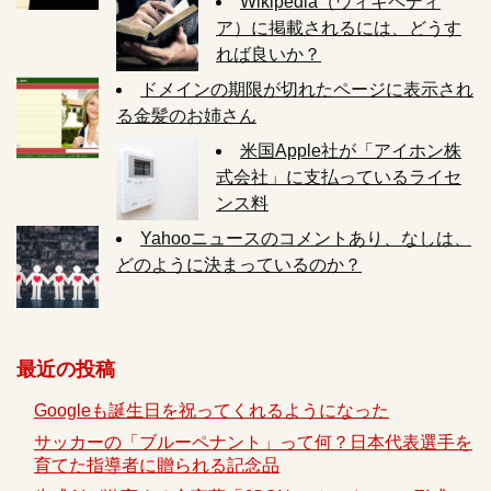
Wikipedia（ウィキペディ
ア）に掲載されるには、どうす
れば良いか？
ドメインの期限が切れたページに表示され
る金髪のお姉さん
米国Apple社が「アイホン株
式会社」に支払っているライセ
ンス料
Yahooニュースのコメントあり、なしは、
どのように決まっているのか？
最近の投稿
Googleも誕生日を祝ってくれるようになった
サッカーの「ブルーペナント」って何？日本代表選手を
育てた指導者に贈られる記念品