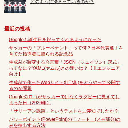
どのように決まっているのか？
最近の投稿
Googleも誕生日を祝ってくれるようになった
サッカーの「ブルーペナント」って何？日本代表選手を
育てた指導者に贈られる記念品
生成AIが激変する合言葉「JSON（ジェイソン）形式」
ってなに？YAML(ヤムル)との違いは？【非エンジニア
向け】
生成AIで作ったWebサイト(HTML)をどうやって公開す
るのか問題
Googleのロゴがサッカーではなくラグビーに見えてし
まった日（2026年）
「サリーアン課題」というテストをご存知でしたか？
パワーポイント(PowerPoint)の「ノート」(メモ部分)の
みを抽出する方法