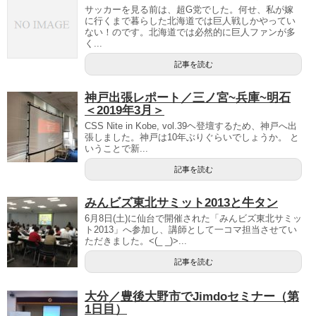
サッカーを見る前は、超G党でした。何せ、私が嫁
に行くまで暮らした北海道では巨人戦しかやってい
ない！のです。北海道では必然的に巨人ファンが多
く...
記事を読む
神戸出張レポート／三ノ宮~兵庫~明石
＜2019年3月＞
CSS Nite in Kobe, vol.39ヘ登壇するため、神戸へ出
張しました。神戸は10年ぶりぐらいでしょうか。 と
いうことで新...
記事を読む
みんビズ東北サミット2013と牛タン
6月8日(土)に仙台で開催された「みんビズ東北サミッ
ト2013」へ参加し、講師として一コマ担当させてい
ただきました。<(_ _)>...
記事を読む
大分／豊後大野市でJimdoセミナー（第
1日目）