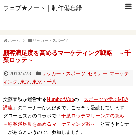
ウェブ★ノート｜制作備忘録
ホーム
サッカー・スポーツ
顧客満足度を高めるマーケティング戦略 ～千
葉ロッテ～
2013/5/28
サッカー・スポーツ
,
セミナー
,
マーケテ
ィング
,
東京
,
東京・千葉
文藝春秋が運営する
NumberWeb
の「
スポーツで学ぶMBA
講座
」のコーナーが大好きで、こっそり愛読しています。
グロービズとのコラボで「
千葉ロッテマリーンズの挑戦
～顧客満足度を高めるマーケティング戦～
」と言うセミナ
ーがあるというので、参加しました。