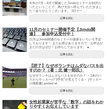
今年の7月～8月で開催したJimdoセミナーが好評だ
ったということで、再び大分へ呼んでいただきまし
た！ありがとうございます。 3日で一...
記事を読む
11月のセミナー開催予定【Jimdo関
連】 参加申込受付中！
11月はJimdo関連のセミナーや講座をいろいろ予定
しております！ まだお席がありますので、お申込が
まだの方はぜひ！お待ちしております。 ●...
記事を読む
【読了】なぜボランチはムダなパスを出
すのか？（著：北 健一郎氏）
なぜボランチはムダなパスを出すのか？ ～1本のパ
スからサッカーの"3手先"が見えてくる～ (サッカー
小僧新書) posted wi...
記事を読む
女性起業家が苦手な「数字」の話をわか
りやすくお伝えしています