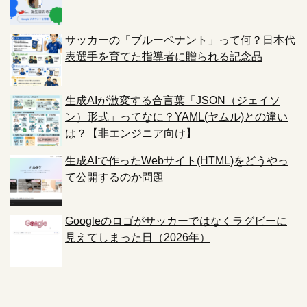
サッカーの「ブルーペナント」って何？日本代
表選手を育てた指導者に贈られる記念品
生成AIが激変する合言葉「JSON（ジェイソ
ン）形式」ってなに？YAML(ヤムル)との違い
は？【非エンジニア向け】
生成AIで作ったWebサイト(HTML)をどうやっ
て公開するのか問題
Googleのロゴがサッカーではなくラグビーに
見えてしまった日（2026年）