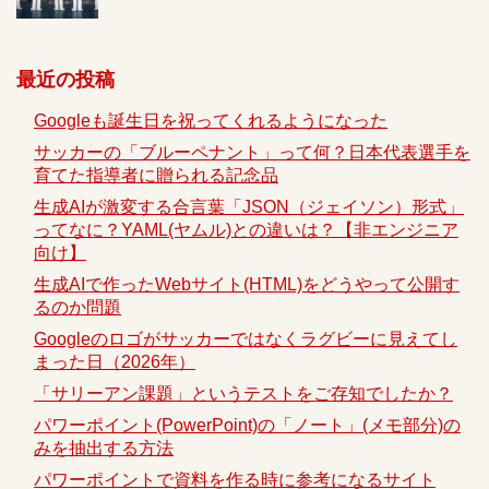
最近の投稿
Googleも誕生日を祝ってくれるようになった
サッカーの「ブルーペナント」って何？日本代表選手を
育てた指導者に贈られる記念品
生成AIが激変する合言葉「JSON（ジェイソン）形式」
ってなに？YAML(ヤムル)との違いは？【非エンジニア
向け】
生成AIで作ったWebサイト(HTML)をどうやって公開す
るのか問題
Googleのロゴがサッカーではなくラグビーに見えてし
まった日（2026年）
「サリーアン課題」というテストをご存知でしたか？
パワーポイント(PowerPoint)の「ノート」(メモ部分)の
みを抽出する方法
パワーポイントで資料を作る時に参考になるサイト