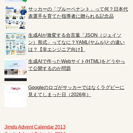
サッカーの「ブルーペナント」って何？日本代
表選手を育てた指導者に贈られる記念品
生成AIが激変する合言葉「JSON（ジェイソ
ン）形式」ってなに？YAML(ヤムル)との違い
は？【非エンジニア向け】
生成AIで作ったWebサイト(HTML)をどうやっ
て公開するのか問題
Googleのロゴがサッカーではなくラグビーに
見えてしまった日（2026年）
Jimdo Advent Calendar 2013