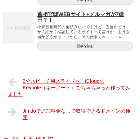
首相官邸WEBサイト+メルマガが7億
円？！
小泉首相時代の金額みたいですけど。妥当かどう
か？細かく検証しているサイトって言うか、もう妥
当かどうかはいいから、その仕事くれ～～～ｗ
記事を読む
2分スピーチ用スライドを、iCloudの
Keynote（キーノート）でちゃちゃっと作ってみ
ました
Jimdoで追加料金なしで取得できるドメインの種
類