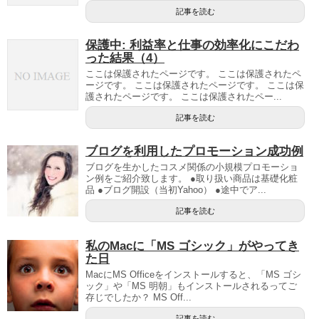
記事を読む
保護中: 利益率と仕事の効率化にこだわ
った結果（4）
ここは保護されたページです。 ここは保護されたペ
ージです。 ここは保護されたページです。 ここは保
護されたページです。 ここは保護されたペー...
記事を読む
ブログを利用したプロモーション成功例
ブログを生かしたコスメ関係の小規模プロモーショ
ン例をご紹介致します。 ●取り扱い商品は基礎化粧
品 ●ブログ開設（当初Yahoo） ●途中でア...
記事を読む
私のMacに「MS ゴシック」がやってき
た日
MacにMS Officeをインストールすると、「MS ゴシ
ック」や「MS 明朝」もインストールされるってご
存じでしたか？ MS Off...
記事を読む