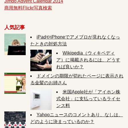
Jimdo Advent Calendar 2014
商用無料Flickr写真検索
人気記事
iPadやiPhoneでアメブロが見れなくなっ
たときの対処方法
Wikipedia（ウィキペディ
ア）に掲載されるには、どうす
れば良いか？
ドメインの期限が切れたページに表示され
る金髪のお姉さん
米国Apple社が「アイホン株
式会社」に支払っているライセ
ンス料
Yahooニュースのコメントあり、なしは、
どのように決まっているのか？