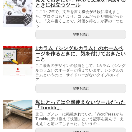
ときに役立つツール
ここ1～2年で、文章を書く機会が格段に増えまし
た。ブログはもとより、コラムだったり書籍だった
り。「文を書くことで、対価を得る」が夢の一つだ
っ...
記事を読む
1カラム（シングルカラム）のホームペ
ージを作るときに、気を付けておきたい
こと
ここ最近のデザインの傾向として、1カラム（シング
ルカラム）のオーダーが増えています。シングルカ
ラムというのは、サイドバーがないタイプのレイ
ア...
記事を読む
私にとっては全然使えないツールだった
「Tumblr」
先日、グノシーに掲載されていた「WordPressから
Tumblrに乗り換えて快適」という記事を読んで、え
ええ！と驚いてしまった。というの...