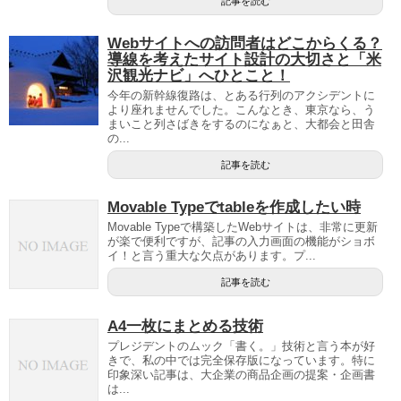
記事を読む
Webサイトへの訪問者はどこからくる？
導線を考えたサイト設計の大切さと「米
沢観光ナビ」へひとこと！
今年の新幹線復路は、とある行列のアクシデントに
より座れませんでした。こんなとき、東京なら、う
まいこと列さばきをするのになぁと、大都会と田舎
の...
記事を読む
Movable Typeでtableを作成したい時
Movable Typeで構築したWebサイトは、非常に更新
が楽で便利ですが、記事の入力画面の機能がショボ
イ！と言う重大な欠点があります。プ...
記事を読む
A4一枚にまとめる技術
プレジデントのムック「書く。」技術と言う本が好
きで、私の中では完全保存版になっています。特に
印象深い記事は、大企業の商品企画の提案・企画書
は...