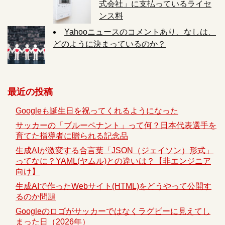
式会社」に支払っているライセ
ンス料
Yahooニュースのコメントあり、なしは、
どのように決まっているのか？
最近の投稿
Googleも誕生日を祝ってくれるようになった
サッカーの「ブルーペナント」って何？日本代表選手を
育てた指導者に贈られる記念品
生成AIが激変する合言葉「JSON（ジェイソン）形式」
ってなに？YAML(ヤムル)との違いは？【非エンジニア
向け】
生成AIで作ったWebサイト(HTML)をどうやって公開す
るのか問題
Googleのロゴがサッカーではなくラグビーに見えてし
まった日（2026年）