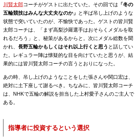
川賢太郎
コーチがゲストに出たていた。その回では
「冬の
五輪競技はみんな大丈夫なのか」
と半ば吊し上げのような
状態で突いていたのが、不愉快であった。ゲストの皆川賢
太郎コーチは、「まず高梨沙羅選手はおそらくメダルを取
れるだろう」と、秘策があるからと。次にメダル総数を聞
かれ、
長野五輪かもしくはそれ以上行くと思う
と話してい
た。レギュラー陣は懐疑的な目を向けていたと思うが、結
果的には皆川賢太郎コーチの言うとおりになった。
あの時、吊し上げのようなことをした張さんや関口宏は、
絶対に土下座して謝るべき。ちなみに、皆川賢太郎コーチ
は、NHKで五輪の解説を担当した上村愛子さんのご主人で
ある。
指導者に投資するという選択