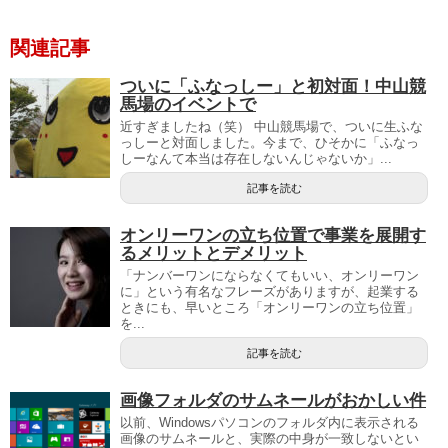
関連記事
ついに「ふなっしー」と初対面！中山競
馬場のイベントで
近すぎましたね（笑） 中山競馬場で、ついに生ふな
っしーと対面しました。今まで、ひそかに「ふなっ
しーなんて本当は存在しないんじゃないか」...
記事を読む
オンリーワンの立ち位置で事業を展開す
るメリットとデメリット
「ナンバーワンにならなくてもいい、オンリーワン
に」という有名なフレーズがありますが、起業する
ときにも、早いところ「オンリーワンの立ち位置」
を...
記事を読む
画像フォルダのサムネールがおかしい件
以前、Windowsパソコンのフォルダ内に表示される
画像のサムネールと、実際の中身が一致しないとい