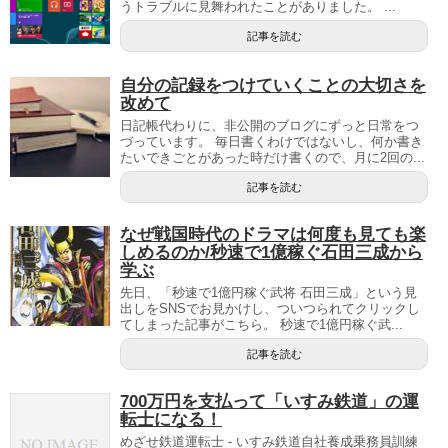
うトラブルに見舞われたことがありました。 ...
記事を読む
自分の記録をつけていくことの大切さを
改めて
日記帳代わりに、非公開のブログにずっと日常をつ
づっています。 毎日書くわけではないし、何か書き
たいできごとがあった時だけ書くので、月に2回の...
記事を読む
なぜ戦国時代のドラマは何度も見ても楽
しめるのか/秒速で1億稼ぐ石田三成から
学ぶ
先日、「秒速で1億円稼ぐ武将 石田三成」という見
出しをSNSでお見かけし、ついつられてクリックし
てしまった記事がこちら。 秒速で1億円稼ぐ武...
記事を読む
700万円を支払って「いすみ鉄道」の運
転士になる！
めざせ鉄道運転士 - いすみ鉄道自社養成乗務員訓練