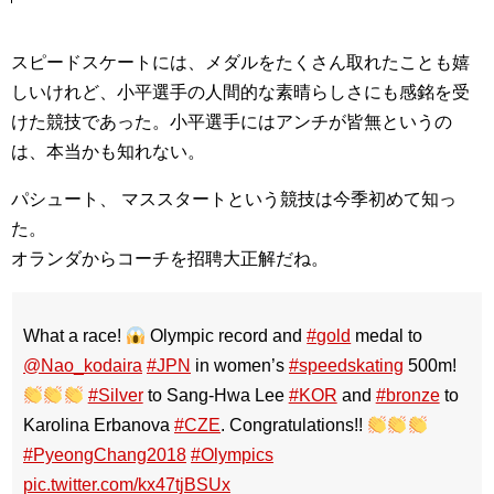
スピードスケートには、メダルをたくさん取れたことも嬉
しいけれど、小平選手の人間的な素晴らしさにも感銘を受
けた競技であった。小平選手にはアンチが皆無というの
は、本当かも知れない。
パシュート、 マススタートという競技は今季初めて知っ
た。
オランダからコーチを招聘大正解だね。
What a race!
Olympic record and
#gold
medal to
@Nao_kodaira
#JPN
in women’s
#speedskating
500m!
#Silver
to Sang-Hwa Lee
#KOR
and
#bronze
to
Karolina Erbanova
#CZE
. Congratulations!!
#PyeongChang2018
#Olympics
pic.twitter.com/kx47tjBSUx