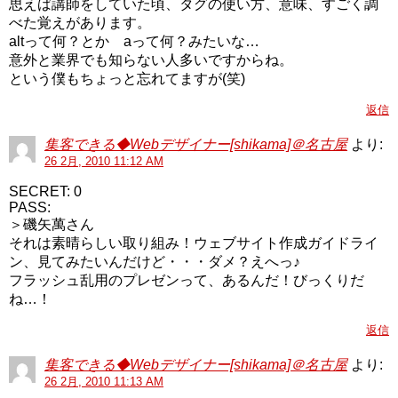
思えば講師をしていた頃、タグの使い方、意味、すごく調
べた覚えがあります。
altって何？とか aって何？みたいな…
意外と業界でも知らない人多いですからね。
という僕もちょっと忘れてますが(笑)
返信
集客できる◆Webデザイナー[shikama]＠名古屋
より:
26 2月, 2010 11:12 AM
SECRET: 0
PASS:
＞磯矢萬さん
それは素晴らしい取り組み！ウェブサイト作成ガイドライ
ン、見てみたいんだけど・・・ダメ？えへっ♪
フラッシュ乱用のプレゼンって、あるんだ！びっくりだ
ね…！
返信
集客できる◆Webデザイナー[shikama]＠名古屋
より:
26 2月, 2010 11:13 AM