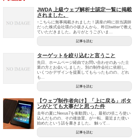
JWDA 上級ウェブ解析士認定一覧に掲載
されました。
↑こちらに無事掲載されました！講座の時に担当講師
だった株式会社環の小坂さんから、昨日twitterで教え
ていただきました。ありがとうございま...
記事を読む
ターゲットを絞り込むと言うこと
先日、ホームページ経由でお問い合わせのあった士
業の方とお会いしました。別の制作会社に依頼し、
いくつかデザインを提案してもらったものの、どれ
も...
記事を読む
【ウェブ制作者向け】「上に戻る」ボタ
ンがとても大事だと思った件
去年の夏にNexus7を衝動買いし、最初の頃ころ使い
込んだものの、その後放置。が一転、最近また使い
始めたという話を書きました。 触って...
記事を読む