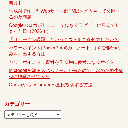
向け】
生成AIで作ったWebサイト(HTML)をどうやって公開す
るのか問題
Googleのロゴがサッカーではなくラグビーに見えてし
まった日（2026年）
「サリーアン課題」というテストをご存知でしたか？
パワーポイント(PowerPoint)の「ノート」(メモ部分)の
みを抽出する方法
パワーポイントで資料を作る時に参考になるサイト
Microsoftを騙るスパムメールが来たので、念のため生成
AIに検証させてみた
CanvaからInstagramへ直接投稿する方法
カテゴリー