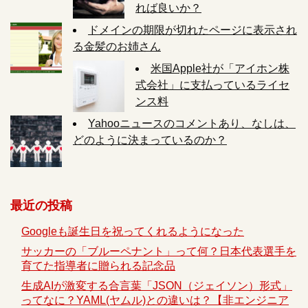
れば良いか？
ドメインの期限が切れたページに表示され
る金髪のお姉さん
米国Apple社が「アイホン株
式会社」に支払っているライセ
ンス料
Yahooニュースのコメントあり、なしは、
どのように決まっているのか？
最近の投稿
Googleも誕生日を祝ってくれるようになった
サッカーの「ブルーペナント」って何？日本代表選手を
育てた指導者に贈られる記念品
生成AIが激変する合言葉「JSON（ジェイソン）形式」
ってなに？YAML(ヤムル)との違いは？【非エンジニア