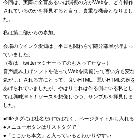
今回は、実際に全盲あるいは弱視の方がWebを、どう操作
されているのかを拝見すると言う、貴重な機会となりまし
た。
私は第二部からの参加。
会場のウインク愛知は、平日も関わらず随分部屋が埋まっ
ていました。
（夜は、twitterセミナーってのも入ってたな～）
音声読み上げソフトを使ってWebを閲覧(って言い方も変な
気が…）される方にとって、良いHTML、悪いHTMLの例を
あげられていましたが、やはりこれは作る側にいる私とし
ては興味津々！ソースを想像しつつ、サンプルを拝見しま
した。
●titleタグには社名だけではなく、ページタイトルも入れる
●メニューボタンはリストタグで
●「ここから本文」と入っているとわかりやすい