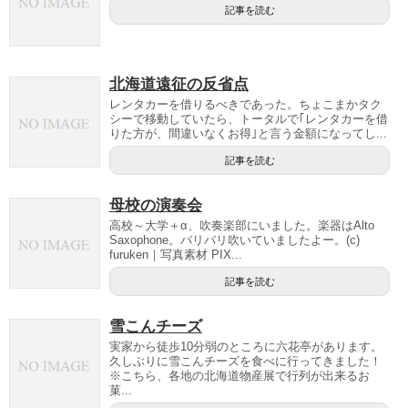
記事を読む
北海道遠征の反省点
レンタカーを借りるべきであった。ちょこまかタク
シーで移動していたら、トータルで｢レンタカーを借
りた方が、間違いなくお得｣と言う金額になってし...
記事を読む
母校の演奏会
高校～大学＋α、吹奏楽部にいました。楽器はAlto
Saxophone。バリバリ吹いていましたよー。(c)
furuken｜写真素材 PIX...
記事を読む
雪こんチーズ
実家から徒歩10分弱のところに六花亭があります。
久しぶりに雪こんチーズを食べに行ってきました！
※こちら、各地の北海道物産展で行列が出来るお
菓...