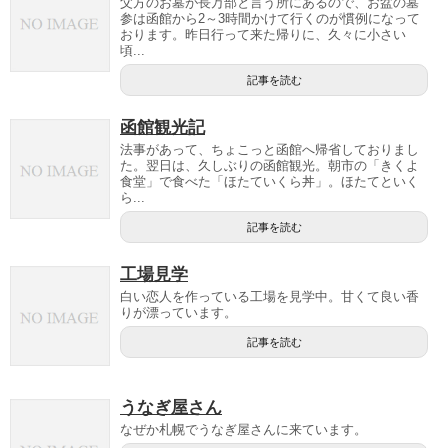
父方のお墓が長万部と言う所にあるので、お盆の墓
参は函館から2～3時間かけて行くのが慣例になって
おります。昨日行って来た帰りに、久々に小さい
頃...
記事を読む
函館観光記
法事があって、ちょこっと函館へ帰省しておりまし
た。翌日は、久しぶりの函館観光。朝市の「きくよ
食堂」で食べた「ほたていくら丼」。ほたてといく
ら...
記事を読む
工場見学
白い恋人を作っている工場を見学中。甘くて良い香
りが漂っています。
記事を読む
うなぎ屋さん
なぜか札幌でうなぎ屋さんに来ています。