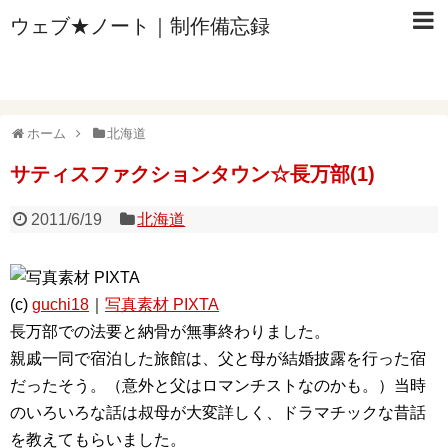
ウェブ★ノート｜制作備忘録
ホーム
北海道
サティスファクションタウン☆長万部(1)
2011/6/19
北海道
(c)
guchi18
｜
写真素材 PIXTA
長万部での法要と納骨が無事終わりました。
親戚一同で宿泊した旅館は、父と母が結婚披露を行った宿
だったそう。（意外と父はロマンチストなのかも。）当時
のいろいろな話は叔母が大変詳しく、ドラマチックな昔話
を教えてもらいました。