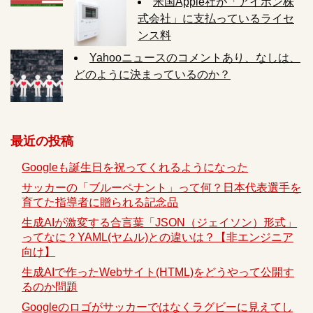
米国Apple社が「アイホン株
式会社」に支払っているライセ
ンス料
Yahooニュースのコメントあり、なしは、
どのように決まっているのか？
最近の投稿
Googleも誕生日を祝ってくれるようになった
サッカーの「ブルーペナント」って何？日本代表選手を
育てた指導者に贈られる記念品
生成AIが激変する合言葉「JSON（ジェイソン）形式」
ってなに？YAML(ヤムル)との違いは？【非エンジニア
向け】
生成AIで作ったWebサイト(HTML)をどうやって公開す
るのか問題
Googleのロゴがサッカーではなくラグビーに見えてし