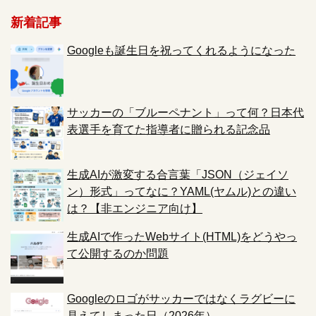
新着記事
Googleも誕生日を祝ってくれるようになった
サッカーの「ブルーペナント」って何？日本代
表選手を育てた指導者に贈られる記念品
生成AIが激変する合言葉「JSON（ジェイソ
ン）形式」ってなに？YAML(ヤムル)との違い
は？【非エンジニア向け】
生成AIで作ったWebサイト(HTML)をどうやっ
て公開するのか問題
Googleのロゴがサッカーではなくラグビーに
見えてしまった日（2026年）