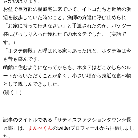
さかのぼります。
お盆で長万部の親戚宅に来ていて、イトコたちと近所の浜
辺を散歩していた時のこと。漁師の方達に呼び止められ
「お家に持って行きなさい」と手渡されたのが、バケツ一
杯にびっしり入った獲れたてのホタテでした。（実話で
す。）
「ホタテ御殿」と呼ばれる家もあったほど、ホタテ漁は今
も昔も盛んです。
函館に住むようになってからも、ホタテはどこかしらのル
ートからいただくことが多く、小さい頃から身近な食べ物
として親しんできました。
(続く！）
記事のタイトルである「サティスファクションタウン☆長
万部」は、
まんべくん
のtwitterプロフィールから拝借しまし
た。