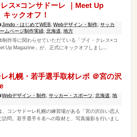
ス×コンサドーレ ｜Meet Up
ne」キックオフ！
Jimdo・はじめてWEB
,
Webデザイン・制作
,
サッカ
ームページ制作実績
,
北海道
,
地方
eb制作等に関わらせていただている「ブイ・クレス×コ
t Up Magazine」が、正式にキックオフしまし...
レ札幌・若手選手取材レポ ＠宮の沢
e
Webデザイン・制作
,
サッカー・スポーツ
,
北海道
,
地
は、コンサドーレ札幌の練習場がある「宮の沢白い恋人
ご訪問。若手選手６名への取材と、写真撮影を行いまし