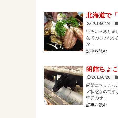
北海道で
2014/6/24
いろいろありま
な街の小さな小
が...
記事を読む
函館ちょ
2013/6/28
函館にちょこっ
メ状態なのです
季節のせ...
記事を読む