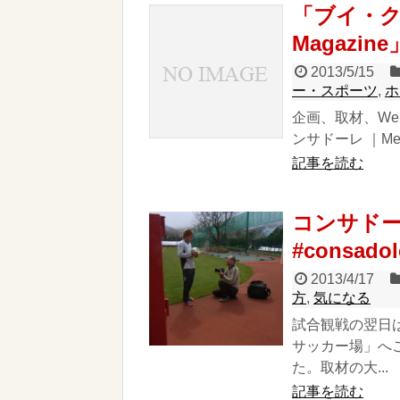
「ブイ・クレ
Magazi
2013/5/15
ー・スポーツ
,
ホ
企画、取材、W
ンサドーレ ｜Mee
記事を読む
コンサドー
#consadol
2013/4/17
方
,
気になる
試合観戦の翌日
サッカー場」へ
た。取材の大...
記事を読む