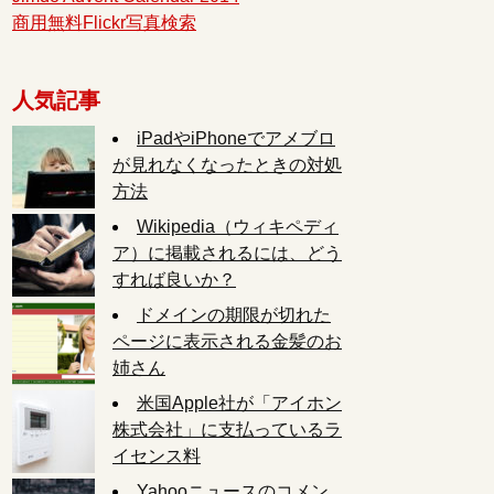
商用無料Flickr写真検索
人気記事
iPadやiPhoneでアメブロ
が見れなくなったときの対処
方法
Wikipedia（ウィキペディ
ア）に掲載されるには、どう
すれば良いか？
ドメインの期限が切れた
ページに表示される金髪のお
姉さん
米国Apple社が「アイホン
株式会社」に支払っているラ
イセンス料
Yahooニュースのコメン