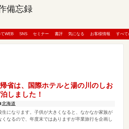
作備忘録
めてWEB
SNS
セミナー
書評
気になる
お客様情報
すべて
館帰省は、国際ホテルと湯の川のしお
宿泊しました！
北海道
校生になります。子供が大きくなると、なかなか家族が
なくなるので、年度末ではありますが卒業旅行を企画し