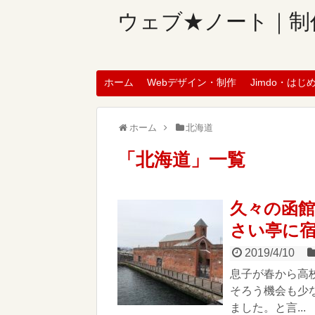
ウェブ★ノート｜制
ホーム
Webデザイン・制作
Jimdo・はじ
ホーム
北海道
「
北海道
」
一覧
久々の函
さい亭に
2019/4/10
息子が春から高
そろう機会も少
ました。と言...