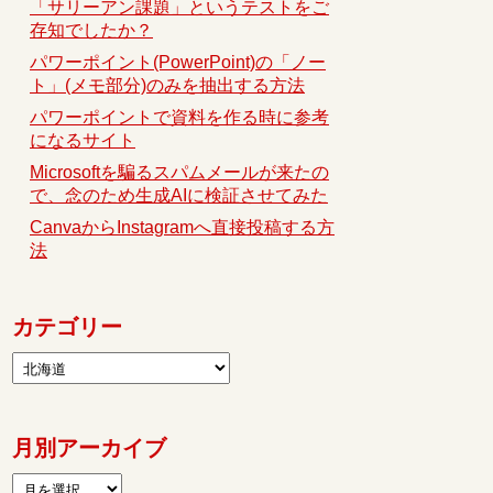
「サリーアン課題」というテストをご
存知でしたか？
パワーポイント(PowerPoint)の「ノー
ト」(メモ部分)のみを抽出する方法
パワーポイントで資料を作る時に参考
になるサイト
Microsoftを騙るスパムメールが来たの
で、念のため生成AIに検証させてみた
CanvaからInstagramへ直接投稿する方
法
カテゴリー
月別アーカイブ