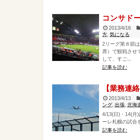
コンサド
2013/4/16
方
,
気になる
2リーグ第８節
席）で観戦させ
して、すご...
記事を読む
【業務連
2013/4/13
ング
,
出張
,
北海
4/13(日)・1
ーレ札幌の試合を
記事を読む