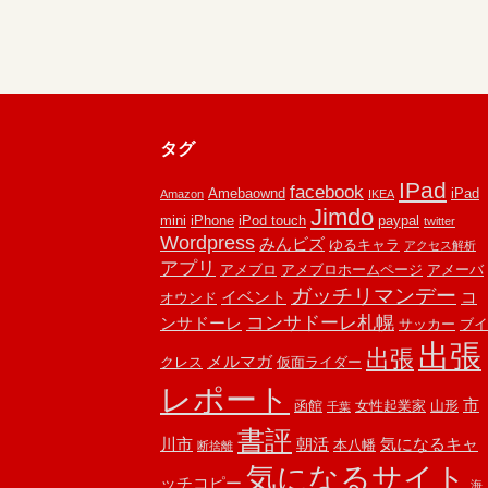
タグ
IPad
facebook
Amebaownd
iPad
Amazon
IKEA
Jimdo
mini
iPhone
iPod touch
paypal
twitter
Wordpress
みんビズ
ゆるキャラ
アクセス解析
アプリ
アメブロ
アメブロホームページ
アメーバ
ガッチリマンデー
イベント
コ
オウンド
コンサドーレ札幌
ンサドーレ
サッカー
ブイ
出張
出張
メルマガ
クレス
仮面ライダー
レポート
市
函館
女性起業家
山形
千葉
書評
川市
朝活
気になるキャ
本八幡
断捨離
気になるサイト
ッチコピー
海