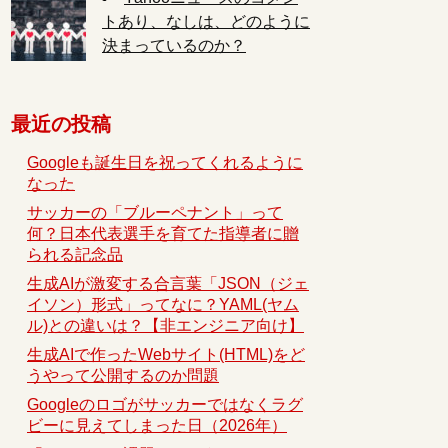
トあり、なしは、どのように
決まっているのか？
最近の投稿
Googleも誕生日を祝ってくれるように
なった
サッカーの「ブルーペナント」って
何？日本代表選手を育てた指導者に贈
られる記念品
生成AIが激変する合言葉「JSON（ジェ
イソン）形式」ってなに？YAML(ヤム
ル)との違いは？【非エンジニア向け】
生成AIで作ったWebサイト(HTML)をど
うやって公開するのか問題
Googleのロゴがサッカーではなくラグ
ビーに見えてしまった日（2026年）