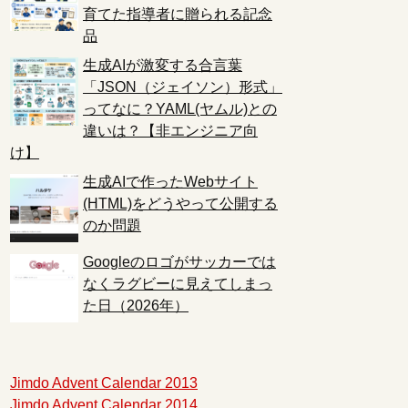
育てた指導者に贈られる記念
品
生成AIが激変する合言葉
「JSON（ジェイソン）形式」
ってなに？YAML(ヤムル)との
違いは？【非エンジニア向
け】
生成AIで作ったWebサイト
(HTML)をどうやって公開する
のか問題
Googleのロゴがサッカーでは
なくラグビーに見えてしまっ
た日（2026年）
Jimdo Advent Calendar 2013
Jimdo Advent Calendar 2014