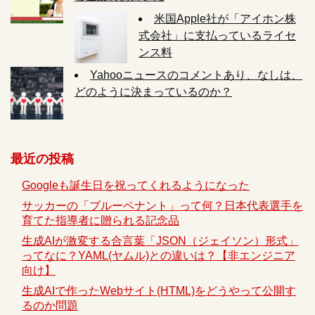
米国Apple社が「アイホン株
式会社」に支払っているライセ
ンス料
Yahooニュースのコメントあり、なしは、
どのように決まっているのか？
最近の投稿
Googleも誕生日を祝ってくれるようになった
サッカーの「ブルーペナント」って何？日本代表選手を
育てた指導者に贈られる記念品
生成AIが激変する合言葉「JSON（ジェイソン）形式」
ってなに？YAML(ヤムル)との違いは？【非エンジニア
向け】
生成AIで作ったWebサイト(HTML)をどうやって公開す
るのか問題