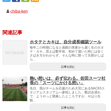
chiba-ken
関連記事
ホタテとカキは、自分成長確認ツール
毎年この時期になると函館の実家から届く生のホタ
テ・カキ。思えば数年前、初めて届いた時には全く
さばき方がわからず、そんな時に限って旦那がしば
ら...
記事を読む
熱い想いは、必ず伝わる。佐田スーツ社
長の「スーツにかける想い」
先日、我がチームを応援のため大宮にあるNACK5ス
タジアムスタジアムへ参戦しました。数試合遅れ
で、ようやっと開幕したところですが、やはり生
観...
記事を読む