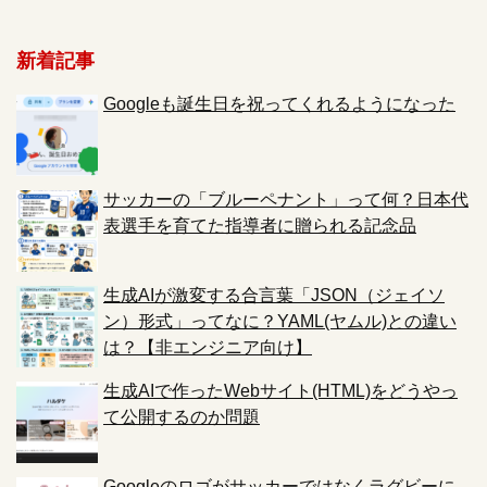
新着記事
Googleも誕生日を祝ってくれるようになった
サッカーの「ブルーペナント」って何？日本代
表選手を育てた指導者に贈られる記念品
生成AIが激変する合言葉「JSON（ジェイソ
ン）形式」ってなに？YAML(ヤムル)との違い
は？【非エンジニア向け】
生成AIで作ったWebサイト(HTML)をどうやっ
て公開するのか問題
Googleのロゴがサッカーではなくラグビーに