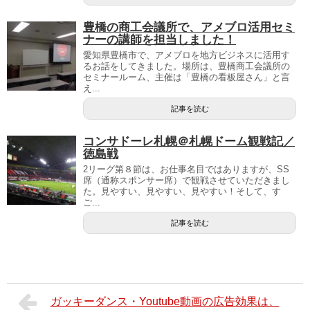
豊橋の商工会議所で、アメブロ活用セミ
ナーの講師を担当しました！
愛知県豊橋市で、アメブロを地方ビジネスに活用す
るお話をしてきました。場所は、豊橋商工会議所の
セミナールーム、主催は「豊橋の看板屋さん」と言
え...
記事を読む
コンサドーレ札幌＠札幌ドーム観戦記／
徳島戦
2リーグ第８節は、お仕事名目ではありますが、SS
席（通称スポンサー席）で観戦させていただきまし
た。見やすい、見やすい、見やすい！そして、す
ご...
記事を読む
ガッキーダンス・Youtube動画の広告効果は、