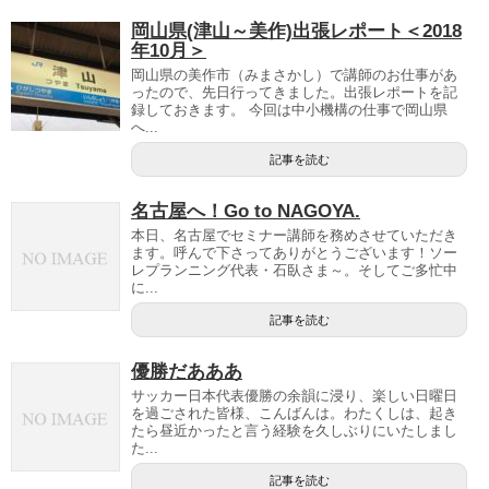
岡山県(津山～美作)出張レポート＜2018
年10月＞
岡山県の美作市（みまさかし）で講師のお仕事があ
ったので、先日行ってきました。出張レポートを記
録しておきます。 今回は中小機構の仕事で岡山県
へ...
記事を読む
名古屋へ！Go to NAGOYA.
本日、名古屋でセミナー講師を務めさせていただき
ます。呼んで下さってありがとうございます！ソー
レプランニング代表・石臥さま～。そしてご多忙中
に...
記事を読む
優勝だあああ
サッカー日本代表優勝の余韻に浸り、楽しい日曜日
を過ごされた皆様、こんばんは。わたくしは、起き
たら昼近かったと言う経験を久しぶりにいたしまし
た...
記事を読む