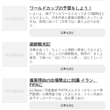
ワールドカップの予習をしよう！
いよいよ、南アフリカワールドカップまで3週間ほど
となりました。日本代表も最後の調整に入っていま
すね。前回に比べて（日本では）盛り上がりが足
り...
記事を読む
函館観光記
法事があって、ちょこっと函館へ帰省しておりまし
た。翌日は、久しぶりの函館観光。朝市の「きくよ
食堂」で食べた「ほたていくら丼」。ほたてといく
ら...
記事を読む
服装理由の出場禁止に抗議 イラン、
FIFAに
(c) Nana｜写真素材 PIXTAエルゴラ（※サッカー専
門新聞）の携帯版で拾ってきたネタ。イラン代表の
女子サッカーチームは、頭を覆うあの...
記事を読む