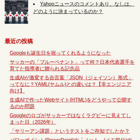
Yahooニュースのコメントあり、なしは、
どのように決まっているのか？
最近の投稿
Googleも誕生日を祝ってくれるようになった
サッカーの「ブルーペナント」って何？日本代表選手を
育てた指導者に贈られる記念品
生成AIが激変する合言葉「JSON（ジェイソン）形式」
ってなに？YAML(ヤムル)との違いは？【非エンジニア
向け】
生成AIで作ったWebサイト(HTML)をどうやって公開す
るのか問題
Googleのロゴがサッカーではなくラグビーに見えてし
まった日（2026年）
「サリーアン課題」というテストをご存知でしたか？