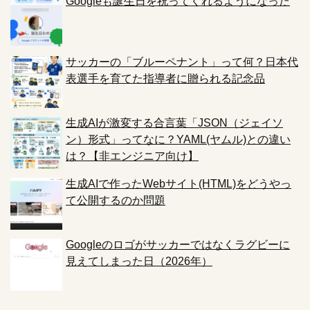
Googleも誕生日を祝ってくれるようになった
サッカーの「ブルーペナント」って何？日本代
表選手を育てた指導者に贈られる記念品
生成AIが激変する合言葉「JSON（ジェイソ
ン）形式」ってなに？YAML(ヤムル)との違い
は？【非エンジニア向け】
生成AIで作ったWebサイト(HTML)をどうやっ
て公開するのか問題
Googleのロゴがサッカーではなくラグビーに
見えてしまった日（2026年）