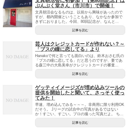
文具朝活会に初参加！【第80回記念】は
ぷんぷく堂さん（市川市）で開催！
文具朝活会なるものは、以前から興味があったので
すが、都内開催ということもあり、なかなか参加で
きずにおりました。今回、80回記念が、なんと...
記事を読む
芸人はクレジットカードが作れない？～
「ブスの瞳に恋してる」より
Hanakoで何と言っても面白いのは、鈴木おさむ氏の
「ブスの瞳に恋してる」だと思うのですが、妻であ
る森三中の大島美幸がクレジットカードの審査...
記事を読む
ゲッティイメージズが埋め込みツールの
提供を開始したと聞いて、さっそく使っ
てみた！
早速、埋め込んでみる～～～。非商用に限り利用OK
だそう。 Jリーグの試合中の写真があるではない
か！すごい、すごい。プロの撮った写真だよ。 ち...
記事を読む