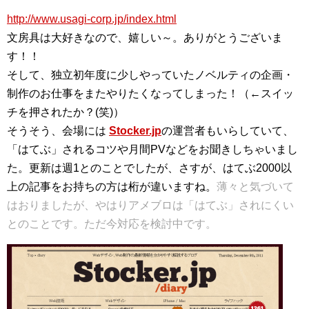
http://www.usagi-corp.jp/index.html
文房具は大好きなので、嬉しい～。ありがとうございま
す！！
そして、独立初年度に少しやっていたノベルティの企画・
制作のお仕事をまたやりたくなってしまった！（←スイッ
チを押されたか？(笑)）
そうそう、会場には
Stocker.jp
の運営者もいらしていて、
「はてぶ」されるコツや月間PVなどをお聞きしちゃいまし
た。更新は週1とのことでしたが、さすが、はてぶ2000以
上の記事をお持ちの方は桁が違いますね。
薄々と気づいて
はおりましたが、やはりアメブロは「はてぶ」されにくい
とのことです。ただ今対応を検討中です。