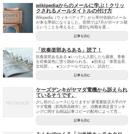
wikipediaからのメールに学ぶ！クリッ
クされるメールタイトルの付け方
Wikipedia（ウィキペディア）から寄付依頼のメール
が来る季節になりました。世間では7月がボーナス期
ということを考えると、適切な時期を選...
記事を読む
「吹奏楽部あるある」読了！
吹奏楽部あるある ●いったん入部したら最後、青春
を吹奏楽色に塗り固められる。 ●別名は「体育会系
文化部」。 ●コンクールではない。試合だ...
記事を読む
ケーズデンキがヤマダ電機から訴えられ
ているそうです。
少し前のニュースになりますが 家電量販店大手のヤ
マダ電機（群馬県高崎市）が、消費者満足度ランキ
ングに関する雑誌記事コピーの配布によって営...
記事を読む