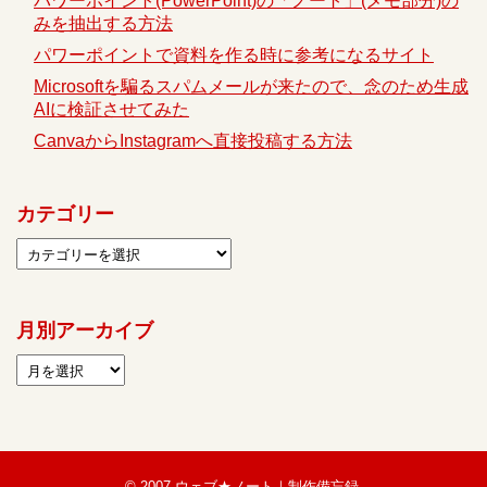
パワーポイント(PowerPoint)の「ノート」(メモ部分)の
みを抽出する方法
パワーポイントで資料を作る時に参考になるサイト
Microsoftを騙るスパムメールが来たので、念のため生成
AIに検証させてみた
CanvaからInstagramへ直接投稿する方法
カテゴリー
月別アーカイブ
© 2007
ウェブ★ノート｜制作備忘録
.