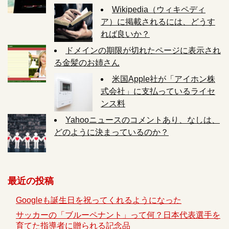
Wikipedia（ウィキペディ
ア）に掲載されるには、どうす
れば良いか？
ドメインの期限が切れたページに表示され
る金髪のお姉さん
米国Apple社が「アイホン株
式会社」に支払っているライセ
ンス料
Yahooニュースのコメントあり、なしは、
どのように決まっているのか？
最近の投稿
Googleも誕生日を祝ってくれるようになった
サッカーの「ブルーペナント」って何？日本代表選手を
育てた指導者に贈られる記念品