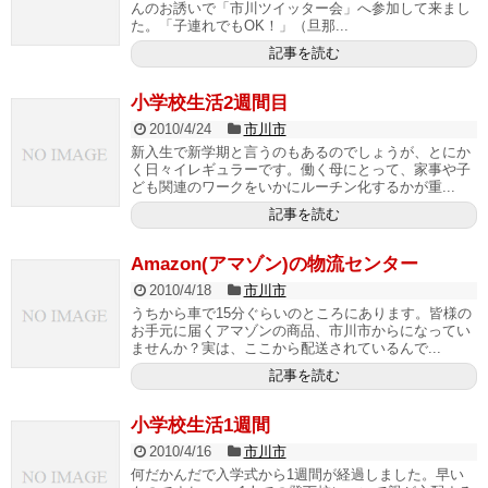
んのお誘いで「市川ツイッター会」へ参加して来まし
た。「子連れでもOK！」（旦那...
記事を読む
小学校生活2週間目
2010/4/24
市川市
新入生で新学期と言うのもあるのでしょうが、とにか
く日々イレギュラーです。働く母にとって、家事や子
ども関連のワークをいかにルーチン化するかが重...
記事を読む
Amazon(アマゾン)の物流センター
2010/4/18
市川市
うちから車で15分ぐらいのところにあります。皆様の
お手元に届くアマゾンの商品、市川市からになってい
ませんか？実は、ここから配送されているんで...
記事を読む
小学校生活1週間
2010/4/16
市川市
何だかんだで入学式から1週間が経過しました。早い