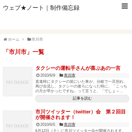
ウェブ★ノート｜制作備忘録
ホーム
市川市
「
市川市
」
一覧
タクシーの運転手さんが喜ぶあの一言
2010/6/9
市川市
直進時にタクシーの前にいた車が、分岐で一旦別れ、
再び合流し、タクシーの後ろになった時に、「こっち
の方が早かったですね」って言うと、「でしょ～...
記事を読む
市川ツイッター（twitter）会 第２回目
が開催されます！
2010/6/5
市川市
6月12日（土）に市川ツイッター会が開催されます。