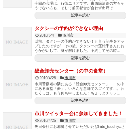
今回の会場は、行徳エリアです。東西線沿線の方もそ
うでない方も、そして前回都合が合わず出席で...
記事を読む
タクシーの予約ができない理由
2010/6/4
市川市
以前、タクシーの予約ができない！と言う記事をアッ
プしたのですが…その後、タクシーの運転手さんにお
うかがいして、謎が解けました。予約してその時...
記事を読む
総合卸売センター（の中の食堂）
2010/4/28
市川市
市川警察署の隣にある「総合卸売センター」……の中
にある食堂「夢」。いろんな意味でスゴイです…。わ
たくしは、もう何も申しません！ちょっとチャレ...
記事を読む
市川ツイッター会に参加してきました！
2010/4/25
市川市
先日会社にお邪魔させていただいた@hide_tsuchiyaさ