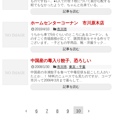
ものですね～。●1人での登下校について親が心配する
程でもなかったようで、ちゃんと出来ている。...
記事を読む
ホームセンターコーナン 市川原木店
2010/4/10
市川市
うちから車で5分ぐらいのところにあるコーナン。も
のすごく売場面積が広くて、購買意欲をそそる作りで
ございます。・子どもの学用品、靴・洋服ラック...
記事を読む
中国産の毒入り餃子、恐ろしい
2008/1/30
市川市
,
東京・千葉
中国産の冷凍餃子を食べて中毒症状を起こした人がい
たとか…！ NHKのニュースでも見たのですが、コープ
市川って2006年3月まで暮らして...
記事を読む
6
7
8
9
10