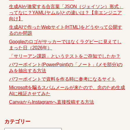
生成AIが激変する合言葉「JSON（ジェイソン）形式」
ってなに？YAML(ヤムル)との違いは？【非エンジニア
向け】
生成AIで作ったWebサイト(HTML)をどうやって公開す
るのか問題
Googleのロゴがサッカーではなくラグビーに見えてし
まった日（2026年）
「サリーアン課題」というテストをご存知でしたか？
パワーポイント(PowerPoint)の「ノート」(メモ部分)の
みを抽出する方法
パワーポイントで資料を作る時に参考になるサイト
Microsoftを騙るスパムメールが来たので、念のため生成
AIに検証させてみた
CanvaからInstagramへ直接投稿する方法
カテゴリー