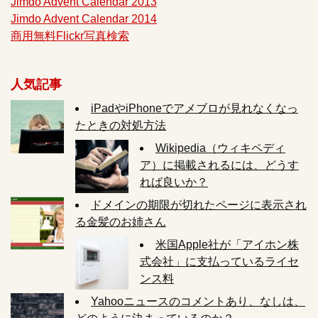
Jimdo Advent Calendar 2013
Jimdo Advent Calendar 2014
商用無料Flickr写真検索
人気記事
iPadやiPhoneでアメブロが見れなくなっ
たときの対処方法
Wikipedia（ウィキペディ
ア）に掲載されるには、どうす
れば良いか？
ドメインの期限が切れたページに表示され
る金髪のお姉さん
米国Apple社が「アイホン株
式会社」に支払っているライセ
ンス料
Yahooニュースのコメントあり、なしは、