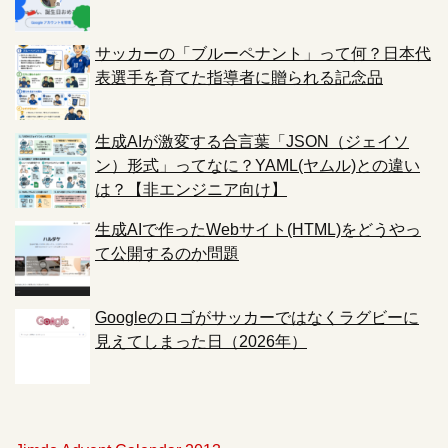
サッカーの「ブルーペナント」って何？日本代
表選手を育てた指導者に贈られる記念品
生成AIが激変する合言葉「JSON（ジェイソ
ン）形式」ってなに？YAML(ヤムル)との違い
は？【非エンジニア向け】
生成AIで作ったWebサイト(HTML)をどうやっ
て公開するのか問題
Googleのロゴがサッカーではなくラグビーに
見えてしまった日（2026年）