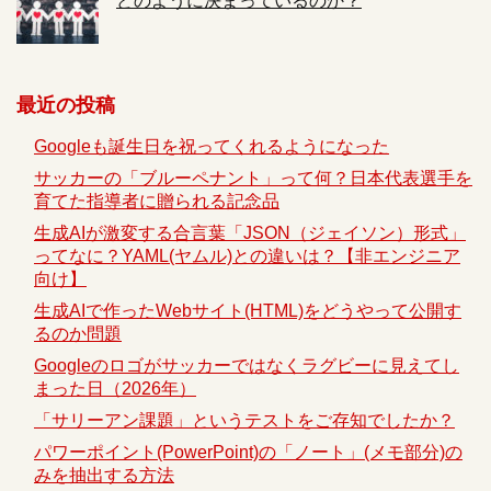
どのように決まっているのか？
最近の投稿
Googleも誕生日を祝ってくれるようになった
サッカーの「ブルーペナント」って何？日本代表選手を
育てた指導者に贈られる記念品
生成AIが激変する合言葉「JSON（ジェイソン）形式」
ってなに？YAML(ヤムル)との違いは？【非エンジニア
向け】
生成AIで作ったWebサイト(HTML)をどうやって公開す
るのか問題
Googleのロゴがサッカーではなくラグビーに見えてし
まった日（2026年）
「サリーアン課題」というテストをご存知でしたか？
パワーポイント(PowerPoint)の「ノート」(メモ部分)の
みを抽出する方法