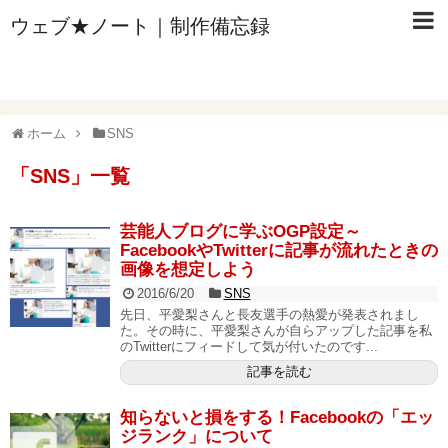
ウェブ★ノート｜制作備忘録
ホーム
SNS
「
SNS
」
一覧
芸能人ブログに学ぶOGP設定～
FacebookやTwitterに記事が流れたときの
画像を想定しよう
2016/6/20
SNS
先日、平愛梨さんと長友選手の熱愛が発表されまし
た。その時に、平愛梨さんが自らアップした記事を私
のTwitterにフィードして気が付いたのです...
記事を読む
知らないと損をする！Facebookの「エッ
ジランク」について