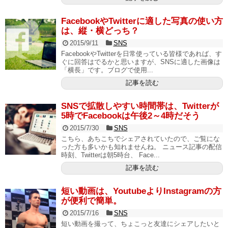
FacebookやTwitterに適した写真の使い方
は、縦・横どっち？
2015/9/11
SNS
FacebookやTwitterを日常使っている皆様であれば、す
ぐに回答はでるかと思いますが、SNSに適した画像は
「横長」です。ブログで使用...
記事を読む
SNSで拡散しやすい時間帯は、Twitterが
5時でFacebookは午後2～4時だそう
2015/7/30
SNS
こちら、あちこちでシェアされていたので、ご覧にな
った方も多いかも知れませんね。 ニュース記事の配信
時刻、Twitterは朝5時台、 Face...
記事を読む
短い動画は、YoutubeよりInstagramの方
が便利で簡単。
2015/7/16
SNS
短い動画を撮って、ちょこっと友達にシェアしたいと