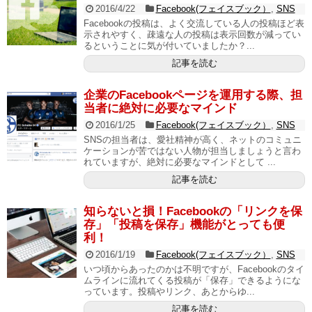
2016/4/22
Facebook(フェイスブック）
,
SNS
Facebookの投稿は、よく交流している人の投稿ほど表
示されやすく、疎遠な人の投稿は表示回数が減ってい
るということに気が付いていましたか？...
記事を読む
企業のFacebookページを運用する際、担
当者に絶対に必要なマインド
2016/1/25
Facebook(フェイスブック）
,
SNS
SNSの担当者は、愛社精神が高く、ネットのコミュニ
ケーションが苦ではない人物が担当しましょうと言わ
れていますが、絶対に必要なマインドとして ...
記事を読む
知らないと損！Facebookの「リンクを保
存」「投稿を保存」機能がとっても便
利！
2016/1/19
Facebook(フェイスブック）
,
SNS
いつ頃からあったのかは不明ですが、Facebookのタイ
ムラインに流れてくる投稿が「保存」できるようにな
っています。投稿やリンク、あとからゆ...
記事を読む