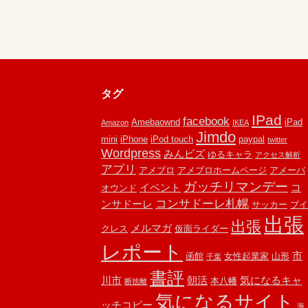
タグ
IPad
facebook
Amebaownd
iPad
Amazon
IKEA
Jimdo
mini
iPhone
iPod touch
paypal
twitter
Wordpress
みんビズ
ゆるキャラ
アクセス解析
アプリ
アメブロ
アメブロホームページ
アメーバ
ガッチリマンデー
イベント
コ
オウンド
コンサドーレ札幌
ンサドーレ
サッカー
ブイ
出張
出張
メルマガ
クレス
仮面ライダー
レポート
市
函館
女性起業家
山形
千葉
書評
川市
朝活
気になるキャ
本八幡
断捨離
気になるサイト
ッチコピー
海