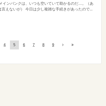
 メインバンクは、いつも空いていて助かるのだ…。（あ
言えないが） 今日は少し複雑な手続きがあったので...
4
5
6
7
8
9