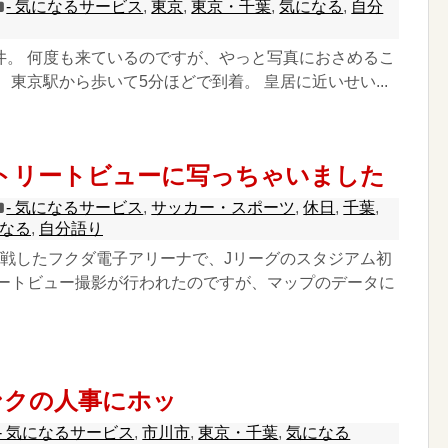
- 気になるサービス
,
東京
,
東京・千葉
,
気になる
,
自分
井。 何度も来ているのですが、やっと写真におさめるこ
 東京駅から歩いて5分ほどで到着。 皇居に近いせい...
eストリートビューに写っちゃいました
- 気になるサービス
,
サッカー・スポーツ
,
休日
,
千葉
,
なる
,
自分語り
観戦したフクダ電子アリーナで、Jリーグのスタジアム初
トリートビュー撮影が行われたのですが、マップのデータに
ンクの人事にホッ
- 気になるサービス
,
市川市
,
東京・千葉
,
気になる