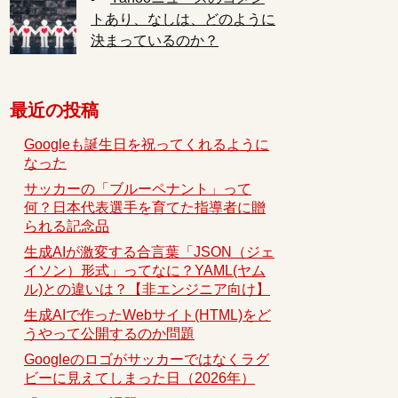
トあり、なしは、どのように
決まっているのか？
最近の投稿
Googleも誕生日を祝ってくれるように
なった
サッカーの「ブルーペナント」って
何？日本代表選手を育てた指導者に贈
られる記念品
生成AIが激変する合言葉「JSON（ジェ
イソン）形式」ってなに？YAML(ヤム
ル)との違いは？【非エンジニア向け】
生成AIで作ったWebサイト(HTML)をど
うやって公開するのか問題
Googleのロゴがサッカーではなくラグ
ビーに見えてしまった日（2026年）