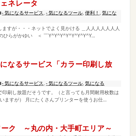
ジェネレータ
- 気になるサービス
,
- 気になるツール
,
便利！
,
気にな
しますが・・・ネットでよく見かける ＿人人人人人人人
らがかゆい ＜ ￣Y^Y^Y^Y^Y^Y^Y^Y...
気になるサービス「カラー印刷し放
- 気になるサービス
,
- 気になるツール
,
気になる
0円で印刷し放題だそうです。（と言っても月間耐用枚数は
っていますが） 月にたくさんプリンターを使うお仕...
ワーク ～丸の内・大手町エリア～