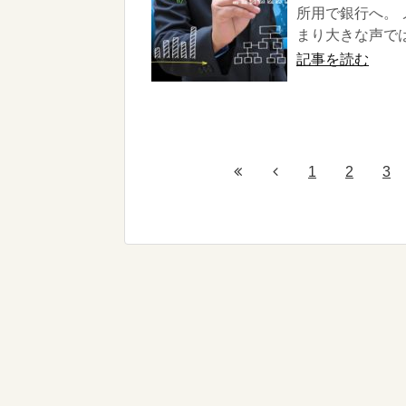
所用で銀行へ。
まり大きな声では
記事を読む
1
2
3