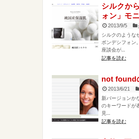
シルクか
ォン」モ
2013/9/5
シルクのような
ボンデシフォン
座談会が...
記事を読む
not fou
2013/6/21
新バージョンか
のキーワードが
見...
記事を読む