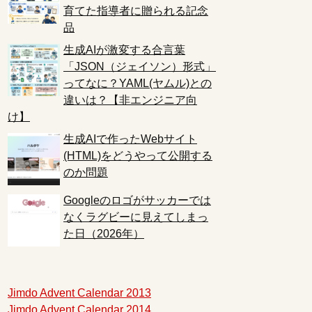
育てた指導者に贈られる記念
品
生成AIが激変する合言葉
「JSON（ジェイソン）形式」
ってなに？YAML(ヤムル)との
違いは？【非エンジニア向
け】
生成AIで作ったWebサイト
(HTML)をどうやって公開する
のか問題
Googleのロゴがサッカーでは
なくラグビーに見えてしまっ
た日（2026年）
Jimdo Advent Calendar 2013
Jimdo Advent Calendar 2014