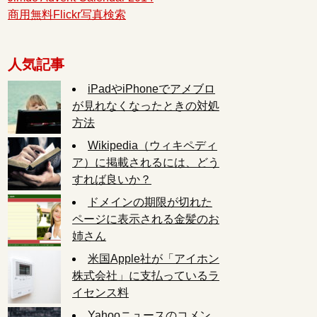
商用無料Flickr写真検索
人気記事
iPadやiPhoneでアメブロ
が見れなくなったときの対処
方法
Wikipedia（ウィキペディ
ア）に掲載されるには、どう
すれば良いか？
ドメインの期限が切れた
ページに表示される金髪のお
姉さん
米国Apple社が「アイホン
株式会社」に支払っているラ
イセンス料
Yahooニュースのコメン