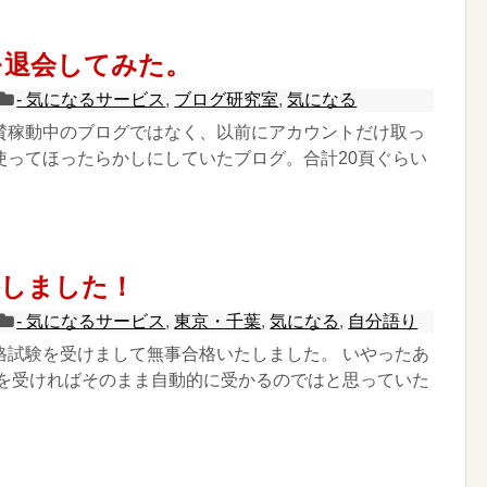
を退会してみた。
- 気になるサービス
,
ブログ研究室
,
気になる
賛稼動中のブログではなく、以前にアカウントだけ取っ
使ってほったらかしにしていたブログ。合計20頁ぐらい
格しました！
- 気になるサービス
,
東京・千葉
,
気になる
,
自分語り
格試験を受けまして無事合格いたしました。 いやったあ
座を受ければそのまま自動的に受かるのではと思っていた