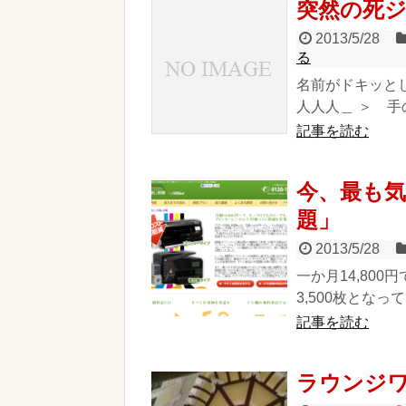
突然の死
2013/5/28
る
名前がドキッと
人人人＿ ＞ 手のひ
記事を読む
今、最も
題」
2013/5/28
一か月14,80
3,500枚とな
記事を読む
ラウンジ