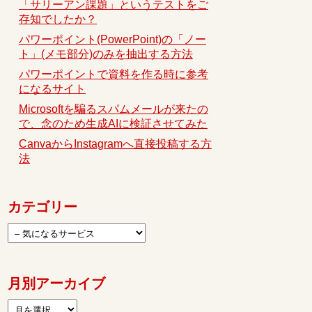
「サリーアン課題」というテストをご
存知でしたか？
パワーポイント(PowerPoint)の「ノー
ト」(メモ部分)のみを抽出する方法
パワーポイントで資料を作る時に参考
になるサイト
Microsoftを騙るスパムメールが来たの
で、念のため生成AIに検証させてみた
CanvaからInstagramへ直接投稿する方
法
カテゴリー
月別アーカイブ