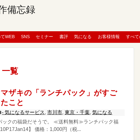
作備忘録
めてWEB
SNS
セミナー
書評
気になる
お客様情報
すべて
」
一覧
ヤマザキの「ランチパック」がすご
ったこと
- 気になるサービス
,
市川市
,
東京・千葉
,
気になる
パックの福袋だそうで。 ≪送料無料≫ランチパック福
P17Jan14】 価格：1,000円（税...