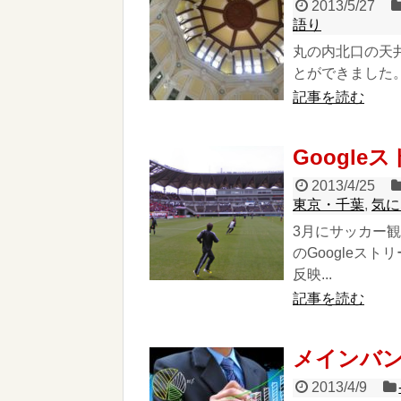
2013/5/27
語り
丸の内北口の天
とができました。
記事を読む
Googl
2013/4/25
東京・千葉
,
気に
3月にサッカー
のGoogleス
反映...
記事を読む
メインバ
2013/4/9