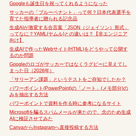
Googleも誕生日を祝ってくれるようになった
サッカーの「ブルーペナント」って何？日本代表選手を
育てた指導者に贈られる記念品
生成AIが激変する合言葉「JSON（ジェイソン）形式」
ってなに？YAML(ヤムル)との違いは？【非エンジニア
向け】
生成AIで作ったWebサイト(HTML)をどうやって公開す
るのか問題
Googleのロゴがサッカーではなくラグビーに見えてし
まった日（2026年）
「サリーアン課題」というテストをご存知でしたか？
パワーポイント(PowerPoint)の「ノート」(メモ部分)の
みを抽出する方法
パワーポイントで資料を作る時に参考になるサイト
Microsoftを騙るスパムメールが来たので、念のため生成
AIに検証させてみた
CanvaからInstagramへ直接投稿する方法