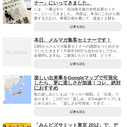
ナー」にいってきました。
いま、一番はやり「自治体主催の女性起業セミナ
ー」にいってきました。 内容は、本当にこれから創
業する人むけ。事業計画を書いて、資金と人材を...
記事を読む
本日、メルマガ集客セミナーです！
13時からメルマガ集客セミナーの講師をつとめさせ
ていただきます！午前中1件打ち合わせをしてから、
会場INしますね。ご参加いただく皆様、どうぞ...
記事を読む
楽しい出来事をGoogleマップで可視化
したら、更に楽しさが加速！コレ、絶対
におすすめ
私の楽しみといえば「サッカー観戦」と「出張」で
あります。この2つの「楽しみ」をGoogleマップにま
とめてみたら、「楽しさが可視化」できて、...
記事を読む
「みんビズサミット東京 2012」で、デ