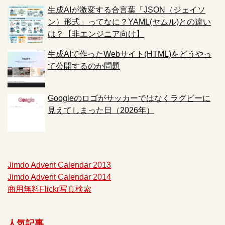
生成AIが激変する合言葉「JSON（ジェイソ
ン）形式」ってなに？YAML(ヤムル)との違い
は？【非エンジニア向け】
生成AIで作ったWebサイト(HTML)をどうやっ
て公開するのか問題
Googleのロゴがサッカーではなくラグビーに
見えてしまった日（2026年）
Jimdo Advent Calendar 2013
Jimdo Advent Calendar 2014
商用無料Flickr写真検索
人気記事