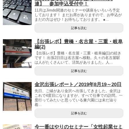
連】 参加申込受付中！
11月はJimdo関連のセミナーや講座をいろいろ予定
しております！ まだお席がありますので、お申込が
まだの方はぜひ！お待ちしております。 ●...
記事を読む
【出張レポ】豊橋・名古屋・三重・岐阜
編(2)
【出張レポ】豊橋・名古屋・三重・岐阜編(1)の続き
です！ 出張2日目は名古屋へ移動。久々の名古屋駅
は人がたくさんいて、活気がありました。人...
記事を読む
金沢出張レポート／2019年8月19～20日
先日、ご縁があり金沢へ出張してきました。金沢は
これで4度目になりますが、すべて仕事での訪問。一
度行ってみたいと思っている兼六園には未だ辿り
着...
記事を読む
今一番はやりのセミナー「女性起業セミ