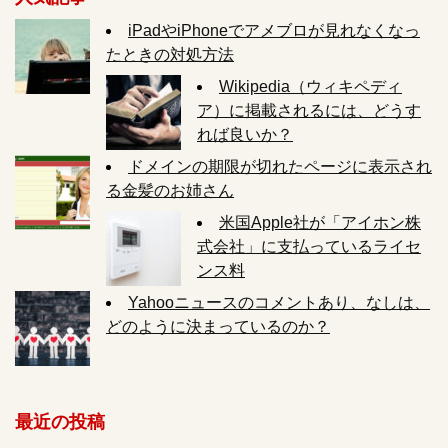
iPadやiPhoneでアメブロが見れなくなっ
たときの対処方法
Wikipedia（ウィキペディ
ア）に掲載されるには、どうす
れば良いか？
ドメインの期限が切れたページに表示され
る金髪のお姉さん
米国Apple社が「アイホン株
式会社」に支払っているライセ
ンス料
Yahooニュースのコメントあり、なしは、
どのように決まっているのか？
最近の投稿