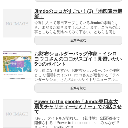
Jimdoのココがすごい！(3)「地図表示機
能」
今週に入って毎日アップしているJimdoの素晴らし
さ。まだまだ続きます！ふふふ。まず、こちらの記
事とこちらを見比べてみて下さい。どちらも同じ...
記事を読む
お財布ショルダーバッグ作家・イシロ
ヨウコさんのココがスゴイ！見習いたい
5つのポイント
少し前になりますが、お財布ショルダーバッグ作家
として活躍中のイシロヨウコさんが運営する「ラベ
ンダーサシェ」さんのJimdoサイトリニューアル...
記事を読む
Power to the people「Jimdo東日本大
震災チャリティーセミナー」でお話させ
て
↑あっ、タイトルが切れた。（初体験）全国5都市で
開催される「Power to the people ～ みんながで
きること、Jimdoができ...