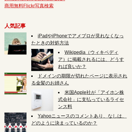
商用無料Flickr写真検索
人気記事
iPadやiPhoneでアメブロが見れなくなっ
たときの対処方法
Wikipedia（ウィキペディ
ア）に掲載されるには、どうす
れば良いか？
ドメインの期限が切れたページに表示され
る金髪のお姉さん
米国Apple社が「アイホン株
式会社」に支払っているライセ
ンス料
Yahooニュースのコメントあり、なしは、
どのように決まっているのか？