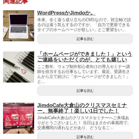
関連記事
WordPressかJimdoか。
本来、全く違う成り立ちのCMSなので、対立軸で語
るのは違う気もするのですが、「自力で更新できる
タイプのホームページが欲しい」とご要望をい...
記事を読む
「ホームページができました！」という
ご連絡をいただくのが、とても嬉しい
ここ数年、ウェブ制作初心者向けの導入セミナー講
師を担当するお仕事もしています。最近、受講生さ
んから立て続けに「ホームページができました！」
と...
記事を読む
JimdoCafe大倉山のクリスマスセミナ
ー、無事終了！楽しい1日でした！
JimdoCafe大倉山のクリスマスセミナーへご来場あ
りがとうございました！ 当日はまさかの暴風雨で、
交通機関の遅れなどがあり、どうなるこ...
記事を読む