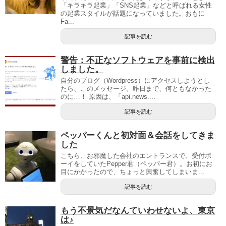
「キラキラ起業」「SNS起業」などと呼ばれる女性
の起業スタイルが話題になっていました。おもに
Fa...
記事を読む
警告：不正なソフトウェアを事前に検出
しました。
自分のブログ（Wordpress）にアクセスしようとし
たら、このメッセージ。昨日まで、何ともなかった
のに…！ 原因は、「api.news....
記事を読む
ペッパーくんと初対面＆会話をしてきま
した
こちら、お邪魔した会社のエントランスで、受付ボ
ーイをしていたPepper君（ペッパー君）。お初にお
目にかかったので、ちょっと興奮してしまいま...
記事を読む
もう不景気だなんていわせないよ、東京
は♪