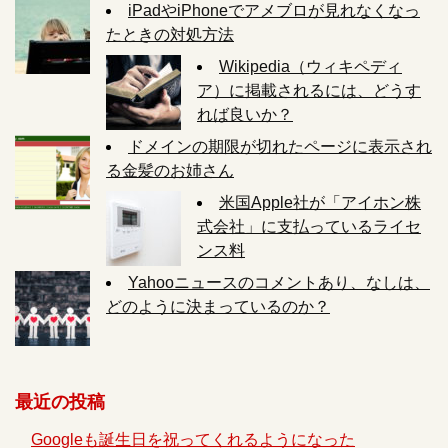
iPadやiPhoneでアメブロが見れなくなっ
たときの対処方法
Wikipedia（ウィキペディ
ア）に掲載されるには、どうす
れば良いか？
ドメインの期限が切れたページに表示され
る金髪のお姉さん
米国Apple社が「アイホン株
式会社」に支払っているライセ
ンス料
Yahooニュースのコメントあり、なしは、
どのように決まっているのか？
最近の投稿
Googleも誕生日を祝ってくれるようになった