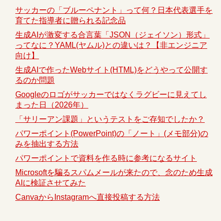
サッカーの「ブルーペナント」って何？日本代表選手を
育てた指導者に贈られる記念品
生成AIが激変する合言葉「JSON（ジェイソン）形式」
ってなに？YAML(ヤムル)との違いは？【非エンジニア
向け】
生成AIで作ったWebサイト(HTML)をどうやって公開す
るのか問題
Googleのロゴがサッカーではなくラグビーに見えてし
まった日（2026年）
「サリーアン課題」というテストをご存知でしたか？
パワーポイント(PowerPoint)の「ノート」(メモ部分)の
みを抽出する方法
パワーポイントで資料を作る時に参考になるサイト
Microsoftを騙るスパムメールが来たので、念のため生成
AIに検証させてみた
CanvaからInstagramへ直接投稿する方法