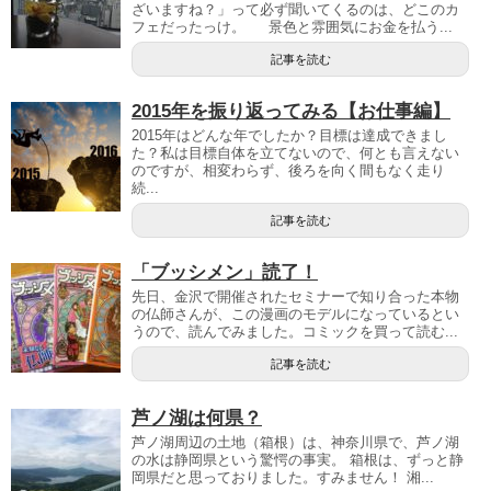
ざいますね？」って必ず聞いてくるのは、どこのカ
フェだったっけ。 景色と雰囲気にお金を払う...
記事を読む
2015年を振り返ってみる【お仕事編】
2015年はどんな年でしたか？目標は達成できまし
た？私は目標自体を立てないので、何とも言えない
のですが、相変わらず、後ろを向く間もなく走り
続...
記事を読む
「ブッシメン」読了！
先日、金沢で開催されたセミナーで知り合った本物
の仏師さんが、この漫画のモデルになっているとい
うので、読んでみました。コミックを買って読む...
記事を読む
芦ノ湖は何県？
芦ノ湖周辺の土地（箱根）は、神奈川県で、芦ノ湖
の水は静岡県という驚愕の事実。 箱根は、ずっと静
岡県だと思っておりました。すみません！ 湘...