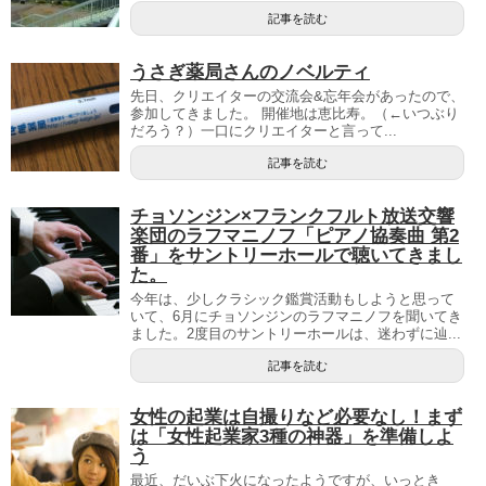
記事を読む
うさぎ薬局さんのノベルティ
先日、クリエイターの交流会&忘年会があったので、
参加してきました。 開催地は恵比寿。（←いつぶり
だろう？）一口にクリエイターと言って...
記事を読む
チョソンジン×フランクフルト放送交響
楽団のラフマニノフ「ピアノ協奏曲 第2
番」をサントリーホールで聴いてきまし
た。
今年は、少しクラシック鑑賞活動もしようと思って
いて、6月にチョソンジンのラフマニノフを聞いてき
ました。2度目のサントリーホールは、迷わずに辿...
記事を読む
女性の起業は自撮りなど必要なし！まず
は「女性起業家3種の神器」を準備しよ
う
最近、だいぶ下火になったようですが、いっとき