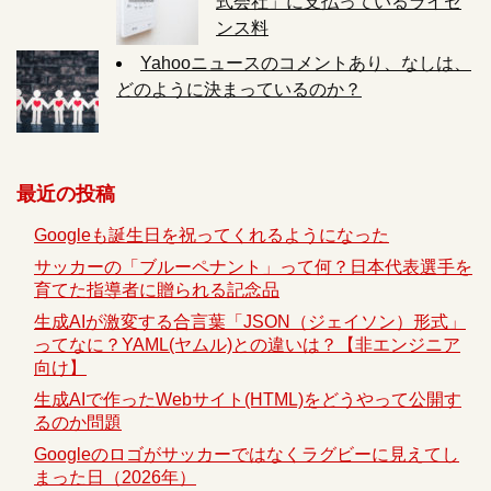
式会社」に支払っているライセ
ンス料
Yahooニュースのコメントあり、なしは、
どのように決まっているのか？
最近の投稿
Googleも誕生日を祝ってくれるようになった
サッカーの「ブルーペナント」って何？日本代表選手を
育てた指導者に贈られる記念品
生成AIが激変する合言葉「JSON（ジェイソン）形式」
ってなに？YAML(ヤムル)との違いは？【非エンジニア
向け】
生成AIで作ったWebサイト(HTML)をどうやって公開す
るのか問題
Googleのロゴがサッカーではなくラグビーに見えてし
まった日（2026年）