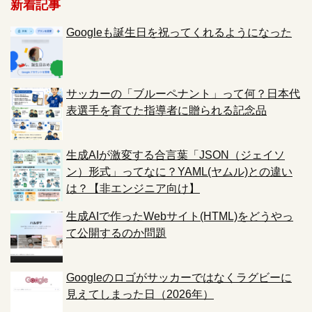
新着記事
Googleも誕生日を祝ってくれるようになった
サッカーの「ブルーペナント」って何？日本代
表選手を育てた指導者に贈られる記念品
生成AIが激変する合言葉「JSON（ジェイソ
ン）形式」ってなに？YAML(ヤムル)との違い
は？【非エンジニア向け】
生成AIで作ったWebサイト(HTML)をどうやっ
て公開するのか問題
Googleのロゴがサッカーではなくラグビーに
見えてしまった日（2026年）