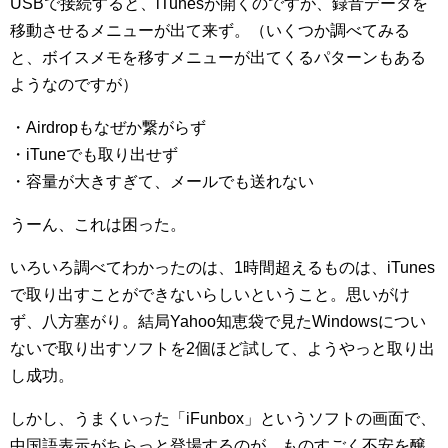
USBで接続すると、iTunesが開くのですが、録音データを
移動させるメニューが出て来ず。（いくつか調べてみる
と、ボイスメモを移すメニューが出てくるパターンもある
ようなのですが）
・Airdropもなぜか繋がらず
・iTuneでも取り出せず
・容量が大きすぎて、メールでも送れない
うーん、これは困った。
いろいろ調べてわかったのは、1時間超えるものは、iTunes
で取り出すことができないらしいということ。思いがけ
ず、八方塞がり。結局Yahoo知恵袋で見たWindowsについ
ないで取り出すソフトを2個ほど試して、ようやっと取り出
し成功。
しかし、うまくいった「iFunbox」というソフトの画面で、
中国語表示がちらっと登場するのが、ものすごく不安を醸