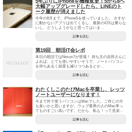
5年ぶりにiPhoneを機種変更！5から8へ
大幅アップグレードしたら、LINEのト
ーク履歴が消えました
今年の8月まで、iPhone5を使っていました。 さすが
に動かないアプリは出てくるし、最新のiOSは乗らな
いし、どうしようかなと思ってはいま...
記事を読む
第19回 朝活IT会レポ
本日の朝活ではNexus7が登場！ 持ち主の吉田さんに
よれば、とても使いやすいそうで、ノートパソコン
を持ちあるく頻度も減りつつあるとか...
記事を読む
わたくしこのたびMacを卒業し、レッツ
ノートユーザーになります！
今まで外で使うパソコンはMacでした。ご存じの方
も多いかと思いますが、ウェブ業界の人のMac率っ
てものすごい高いです。だから、私も！って見栄...
記事を読む