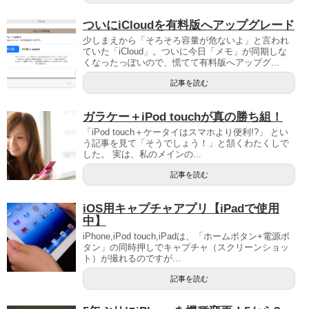
ついにiCloudを有料版へアップグレード
少しまえから「そろそろ容量が危ないよ」と言われ
ていた「iCloud」。ついに今日「メモ」が同期しな
くなったっぽいので、慌てて有料版へアップグ...
記事を読む
ガラケー＋iPod touchが真の勝ち組！
「iPod touch＋ケータイはスマホより便利!?」 とい
う記事を見て「そうでしょう！」と頷くわたくしで
した。 実は、私のメインの...
記事を読む
iOS用キャプチャアプリ【iPadで使用
中】
iPhone,iPod touch,iPadは、「ホームボタン+電源ボ
タン」の同時押しでキャプチャ（スクリーンショッ
ト）が撮れるのですが...
記事を読む