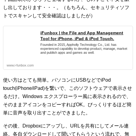
し出しております・・・。（もちろん、セキュリティソフ
トでスキャンして安全確認はしましたが）
iFunbox | the File and App Management
Tool for iPhone, iPad & iPod Touch.
Founded in 2015, Appholly Technology Co., Ltd. has
experienced capability to develop product, manage, market
and publish apps and games as well.
www.i-funbox.com
使い方はとても簡単。パソコンにUSBなどでiPod
touch(iPhone/iPad)を繋いで、このソフトウェアで表示させ
るだけ。Windows エクスプローラー風に表示されるので、
そのままアイコンをコピーすればOK。びっくりするほど簡
単に音声を取り出すことができました。
その後、Dropboxにアップし、URLを共有にしてメール連
絡。各自ダウンロードして聞いてもらうという流れで、無