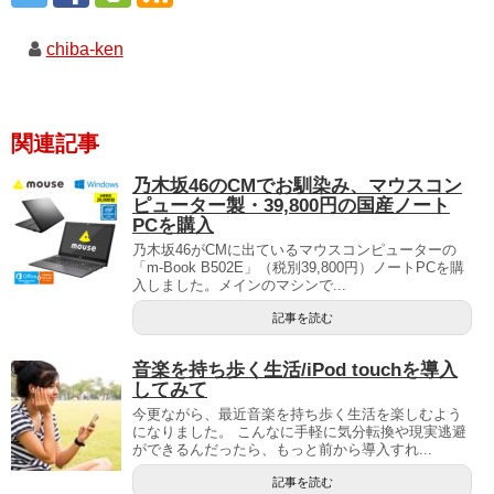
chiba-ken
関連記事
乃木坂46のCMでお馴染み、マウスコン
ピューター製・39,800円の国産ノート
PCを購入
乃木坂46がCMに出ているマウスコンピューターの
「m-Book B502E」（税別39,800円）ノートPCを購
入しました。メインのマシンで...
記事を読む
音楽を持ち歩く生活/iPod touchを導入
してみて
今更ながら、最近音楽を持ち歩く生活を楽しむよう
になりました。 こんなに手軽に気分転換や現実逃避
ができるんだったら、もっと前から導入すれ...
記事を読む