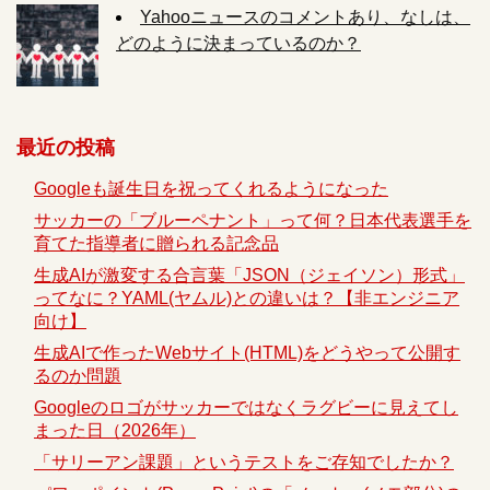
Yahooニュースのコメントあり、なしは、
どのように決まっているのか？
最近の投稿
Googleも誕生日を祝ってくれるようになった
サッカーの「ブルーペナント」って何？日本代表選手を
育てた指導者に贈られる記念品
生成AIが激変する合言葉「JSON（ジェイソン）形式」
ってなに？YAML(ヤムル)との違いは？【非エンジニア
向け】
生成AIで作ったWebサイト(HTML)をどうやって公開す
るのか問題
Googleのロゴがサッカーではなくラグビーに見えてし
まった日（2026年）
「サリーアン課題」というテストをご存知でしたか？