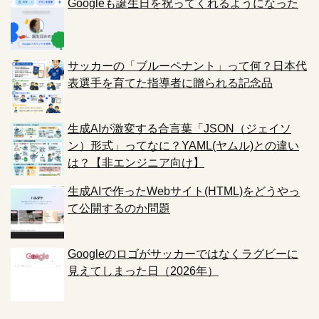
Googleも誕生日を祝ってくれるようになった
サッカーの「ブルーペナント」って何？日本代
表選手を育てた指導者に贈られる記念品
生成AIが激変する合言葉「JSON（ジェイソ
ン）形式」ってなに？YAML(ヤムル)との違い
は？【非エンジニア向け】
生成AIで作ったWebサイト(HTML)をどうやっ
て公開するのか問題
Googleのロゴがサッカーではなくラグビーに
見えてしまった日（2026年）