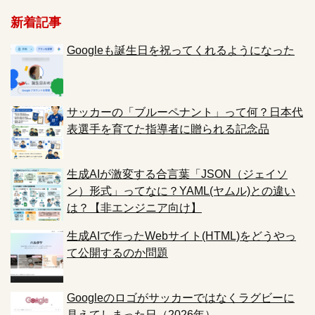
新着記事
Googleも誕生日を祝ってくれるようになった
サッカーの「ブルーペナント」って何？日本代
表選手を育てた指導者に贈られる記念品
生成AIが激変する合言葉「JSON（ジェイソ
ン）形式」ってなに？YAML(ヤムル)との違い
は？【非エンジニア向け】
生成AIで作ったWebサイト(HTML)をどうやっ
て公開するのか問題
Googleのロゴがサッカーではなくラグビーに
見えてしまった日（2026年）