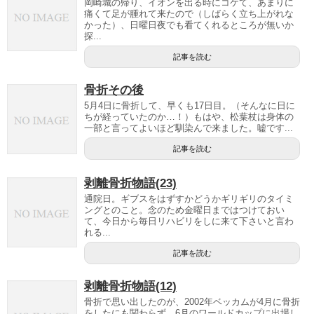
岡崎城の帰り、イオンを出る時にコケて、あまりに
痛くて足が腫れて来たので（しばらく立ち上がれな
かった）、日曜日夜でも看てくれるところが無いか
探...
記事を読む
骨折その後
5月4日に骨折して、早くも17日目。（そんなに日に
ちが経っていたのか…！）もはや、松葉杖は身体の
一部と言ってよいほど馴染んで来ました。嘘です...
記事を読む
剥離骨折物語(23)
通院日。ギブスをはずすかどうかギリギリのタイミ
ングとのこと。念のため金曜日まではつけておい
て、今日から毎日リハビリをしに来て下さいと言わ
れる...
記事を読む
剥離骨折物語(12)
骨折で思い出したのが、2002年ベッカムが4月に骨折
をしたにも関わらず、6月のワールドカップに出場し