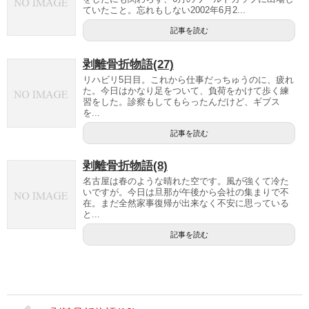
ていたこと。忘れもしない2002年6月2...
記事を読む
剥離骨折物語(27)
リハビリ5日目。これから仕事だっちゅうのに、疲れ
た。今日はかなり足をついて、負荷をかけて歩く練
習をした。診察もしてもらったんだけど、ギブス
を...
記事を読む
剥離骨折物語(8)
名古屋は春のような晴れた空です。風が強くて冷た
いですが。今日は旦那が午後から会社の集まりで不
在。まだ全然家事復帰が出来なく不安に思っている
と...
記事を読む