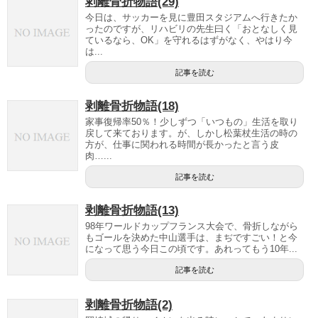
剥離骨折物語(29)
今日は、サッカーを見に豊田スタジアムへ行きたか
ったのですが、リハビリの先生曰く「おとなしく見
ているなら、OK」を守れるはずがなく、やはり今
は...
記事を読む
剥離骨折物語(18)
家事復帰率50％！少しずつ「いつもの」生活を取り
戻して来ております。が、しかし松葉杖生活の時の
方が、仕事に関われる時間が長かったと言う皮
肉…...
記事を読む
剥離骨折物語(13)
98年ワールドカップフランス大会で、骨折しながら
もゴールを決めた中山選手は、まぢですごい！と今
になって思う今日この頃です。あれってもう10年...
記事を読む
剥離骨折物語(2)