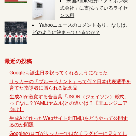
米国Apple社が「アイホン株
式会社」に支払っているライセ
ンス料
Yahooニュースのコメントあり、なしは、
どのように決まっているのか？
最近の投稿
Googleも誕生日を祝ってくれるようになった
サッカーの「ブルーペナント」って何？日本代表選手を
育てた指導者に贈られる記念品
生成AIが激変する合言葉「JSON（ジェイソン）形式」
ってなに？YAML(ヤムル)との違いは？【非エンジニア
向け】
生成AIで作ったWebサイト(HTML)をどうやって公開す
るのか問題
Googleのロゴがサッカーではなくラグビーに見えてし