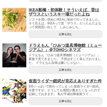
IKEA船橋・初体験！そういえば、昔は
ザウスというスキー場だったよね
ソファを買い求めにIKEAに初めて行ってきました。
そう言えば、IKEAって昔「ザウス」だったんだよな
って突然思い出して、しみじみしち...
記事を読む
ドラえもん「ひみつ道具博物館（ミュー
ジアム）」＠TOHOシネマズ
ドラえもん「ひみつ道具博物館（ミュージアム）」
家族で見てきました。 子供はすごく喜んでおりまし
た。 ドラえもん自体は嫌いじゃない...
記事を読む
仮面ライダー鎧武が見応えありすぎた件
9月いっぱいで終わってしまった仮面ライダー鎧武。
今更ですが、どうしても感想が書きたくなったので
記録しておきます。 私が平成以降仮面ライ...
記事を読む