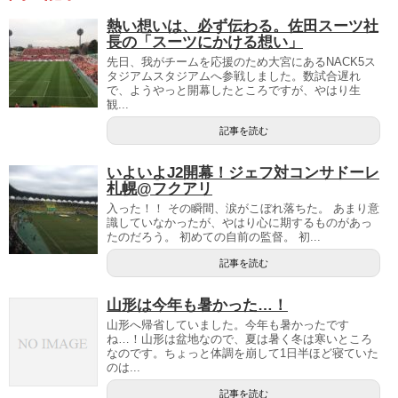
熱い想いは、必ず伝わる。佐田スーツ社
長の「スーツにかける想い」
先日、我がチームを応援のため大宮にあるNACK5ス
タジアムスタジアムへ参戦しました。数試合遅れ
で、ようやっと開幕したところですが、やはり生
観...
記事を読む
いよいよJ2開幕！ジェフ対コンサドーレ
札幌@フクアリ
入った！！ その瞬間、涙がこぼれ落ちた。 あまり意
識していなかったが、やはり心に期するものがあっ
たのだろう。 初めての自前の監督。 初...
記事を読む
山形は今年も暑かった…！
山形へ帰省していました。今年も暑かったです
ね…！山形は盆地なので、夏は暑く冬は寒いところ
なのです。ちょっと体調を崩して1日半ほど寝ていた
のは...
記事を読む