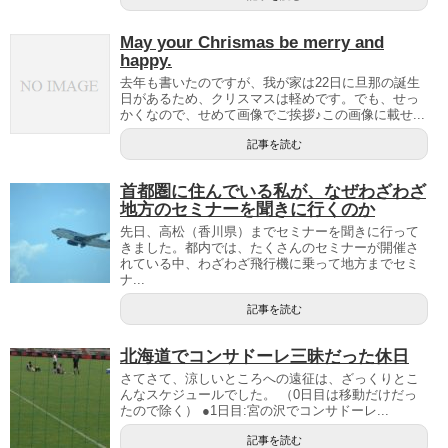
May your Chrismas be merry and
happy.
去年も書いたのですが、我が家は22日に旦那の誕生
日があるため、クリスマスは軽めです。でも、せっ
かくなので、せめて画像でご挨拶♪この画像に載せ...
記事を読む
首都圏に住んでいる私が、なぜわざわざ
地方のセミナーを聞きに行くのか
先日、高松（香川県）までセミナーを聞きに行って
きました。都内では、たくさんのセミナーが開催さ
れている中、わざわざ飛行機に乗って地方までセミ
ナ...
記事を読む
北海道でコンサドーレ三昧だった休日
さてさて、涼しいところへの遠征は、ざっくりとこ
んなスケジュールでした。 （0日目は移動だけだっ
たので除く） ●1日目:宮の沢でコンサドーレ...
記事を読む