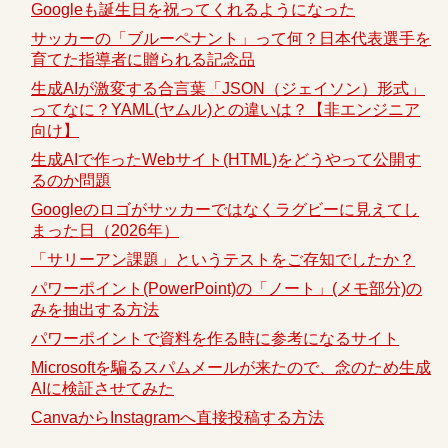
Googleも誕生日を祝ってくれるようになった
サッカーの「ブルーペナント」って何？日本代表選手を
育てた指導者に贈られる記念品
生成AIが激変する合言葉「JSON（ジェイソン）形式」
ってなに？YAML(ヤムル)との違いは？【非エンジニア
向け】
生成AIで作ったWebサイト(HTML)をどうやって公開す
るのか問題
Googleのロゴがサッカーではなくラグビーに見えてし
まった日（2026年）
「サリーアン課題」というテストをご存知でしたか？
パワーポイント(PowerPoint)の「ノート」(メモ部分)の
みを抽出する方法
パワーポイントで資料を作る時に参考になるサイト
Microsoftを騙るスパムメールが来たので、念のため生成
AIに検証させてみた
CanvaからInstagramへ直接投稿する方法