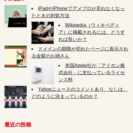
iPadやiPhoneでアメブロが見れなくなっ
たときの対処方法
Wikipedia（ウィキペディ
ア）に掲載されるには、どうす
れば良いか？
ドメインの期限が切れたページに表示され
る金髪のお姉さん
米国Apple社が「アイホン株
式会社」に支払っているライセ
ンス料
Yahooニュースのコメントあり、なしは、
どのように決まっているのか？
最近の投稿