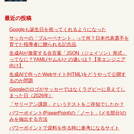
最近の投稿
Googleも誕生日を祝ってくれるようになった
サッカーの「ブルーペナント」って何？日本代表選手を
育てた指導者に贈られる記念品
生成AIが激変する合言葉「JSON（ジェイソン）形式」
ってなに？YAML(ヤムル)との違いは？【非エンジニア
向け】
生成AIで作ったWebサイト(HTML)をどうやって公開す
るのか問題
Googleのロゴがサッカーではなくラグビーに見えてし
まった日（2026年）
「サリーアン課題」というテストをご存知でしたか？
パワーポイント(PowerPoint)の「ノート」(メモ部分)の
みを抽出する方法
パワーポイントで資料を作る時に参考になるサイト