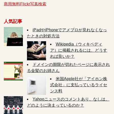
商用無料Flickr写真検索
人気記事
iPadやiPhoneでアメブロが見れなくなっ
たときの対処方法
Wikipedia（ウィキペディ
ア）に掲載されるには、どうす
れば良いか？
ドメインの期限が切れたページに表示され
る金髪のお姉さん
米国Apple社が「アイホン株
式会社」に支払っているライセ
ンス料
Yahooニュースのコメントあり、なしは、
どのように決まっているのか？