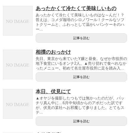
あったかくて冷たくて美味しいもの
あったかくて冷たくて美味しいものはな～んだ！？
答えは、コメダ珈琲のシロノワール！クールなソフ
トクリームと、ふわっとして温かいパンケーキのハ
ー...
記事を読む
相撲のおっかけ
先日、東京から来ていたY嬢と昼食。なぜか市役所の
地下食堂にいるオンナ2人。▲売り切れで食べれなか
ったメニュー。初めて名古屋市役所に足を踏み入...
記事を読む
本日、伏見にて
▲オヤジを撮影したつもでは無かったのだが、バッ
チリ真ん中に…6月中旬頃からのアポだった訳です
が、伏見の某社へお邪魔して参りました。とてもス
テ...
記事を読む