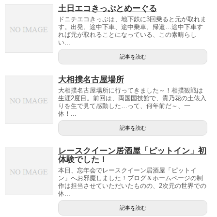
土日エコきっぷとめーぐる
ドニチエコきっぷは、地下鉄に3回乗ると元が取れま
す。出発、途中下車、途中乗車、帰還…途中下車す
れば元が取れることになっている、この素晴らし
い...
記事を読む
大相撲名古屋場所
大相撲名古屋場所に行ってきました～！相撲観戦は
生涯2度目。前回は、両国国技館で、貴乃花の土俵入
りを生で見て感動した…って、何年前だ～、一
体！...
記事を読む
レースクイーン居酒屋「ピットイン」初
体験でした！
本日、忘年会でレースクイーン居酒屋「ピットイ
ン」へお邪魔しました！ブログ＆ホームページの制
作は担当させていただいたものの、2次元の世界での
体...
記事を読む