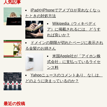
人気記事
iPadやiPhoneでアメブロが見れなくなっ
たときの対処方法
Wikipedia（ウィキペディ
ア）に掲載されるには、どうす
れば良いか？
ドメインの期限が切れたページに表示され
る金髪のお姉さん
米国Apple社が「アイホン株
式会社」に支払っているライセ
ンス料
Yahooニュースのコメントあり、なしは、
どのように決まっているのか？
最近の投稿