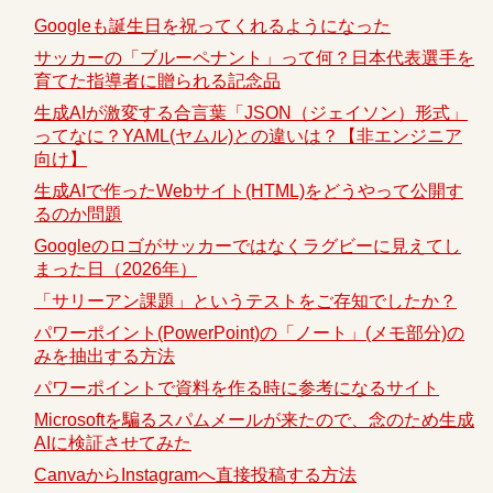
Googleも誕生日を祝ってくれるようになった
サッカーの「ブルーペナント」って何？日本代表選手を
育てた指導者に贈られる記念品
生成AIが激変する合言葉「JSON（ジェイソン）形式」
ってなに？YAML(ヤムル)との違いは？【非エンジニア
向け】
生成AIで作ったWebサイト(HTML)をどうやって公開す
るのか問題
Googleのロゴがサッカーではなくラグビーに見えてし
まった日（2026年）
「サリーアン課題」というテストをご存知でしたか？
パワーポイント(PowerPoint)の「ノート」(メモ部分)の
みを抽出する方法
パワーポイントで資料を作る時に参考になるサイト
Microsoftを騙るスパムメールが来たので、念のため生成
AIに検証させてみた
CanvaからInstagramへ直接投稿する方法