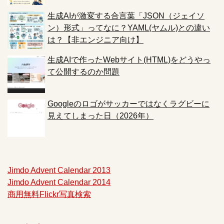
生成AIが激変する合言葉「JSON（ジェイソ
ン）形式」ってなに？YAML(ヤムル)との違い
は？【非エンジニア向け】
生成AIで作ったWebサイト(HTML)をどうやっ
て公開するのか問題
Googleのロゴがサッカーではなくラグビーに
見えてしまった日（2026年）
Jimdo Advent Calendar 2013
Jimdo Advent Calendar 2014
商用無料Flickr写真検索