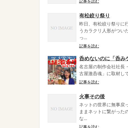
記事を読む
有松絞り祭り
昨日、有松絞り祭りに
うカラクリ人形がつい
っ...
記事を読む
呑めないのに「呑み
名古屋の制作会社社長
古屋激呑魂」に取材して
記事を読む
火事その後
ネットの世界に無事戻
ままネットに繋がった
な...
記事を読む