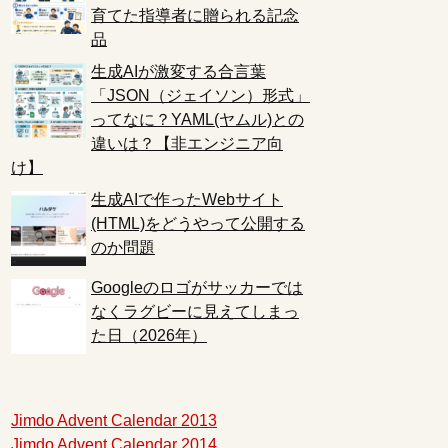
育てた指導者に贈られる記念
品
生成AIが激変する合言葉
「JSON（ジェイソン）形式」
ってなに？YAML(ヤムル)との
違いは？【非エンジニア向
け】
生成AIで作ったWebサイト
(HTML)をどうやって公開する
のか問題
Googleのロゴがサッカーでは
なくラグビーに見えてしまっ
た日（2026年）
Jimdo Advent Calendar 2013
Jimdo Advent Calendar 2014