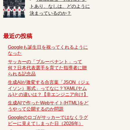
トあり、なしは、どのように
決まっているのか？
最近の投稿
Googleも誕生日を祝ってくれるように
なった
サッカーの「ブルーペナント」って
何？日本代表選手を育てた指導者に贈
られる記念品
生成AIが激変する合言葉「JSON（ジェ
イソン）形式」ってなに？YAML(ヤム
ル)との違いは？【非エンジニア向け】
生成AIで作ったWebサイト(HTML)をど
うやって公開するのか問題
Googleのロゴがサッカーではなくラグ
ビーに見えてしまった日（2026年）