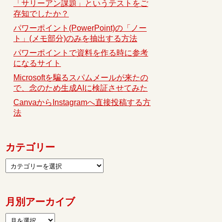
「サリーアン課題」というテストをご
存知でしたか？
パワーポイント(PowerPoint)の「ノー
ト」(メモ部分)のみを抽出する方法
パワーポイントで資料を作る時に参考
になるサイト
Microsoftを騙るスパムメールが来たの
で、念のため生成AIに検証させてみた
CanvaからInstagramへ直接投稿する方
法
カテゴリー
月別アーカイブ