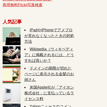
商用無料Flickr写真検索
人気記事
iPadやiPhoneでアメブロ
が見れなくなったときの対処
方法
Wikipedia（ウィキペディ
ア）に掲載されるには、どう
すれば良いか？
ドメインの期限が切れた
ページに表示される金髪のお
姉さん
米国Apple社が「アイホン
株式会社」に支払っているラ
イセンス料
Yahooニュースのコメン