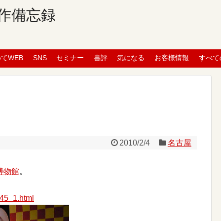
作備忘録
めてWEB
SNS
セミナー
書評
気になる
お客様情報
すべて
2010/2/4
名古屋
博物館
。
。
145_1.html