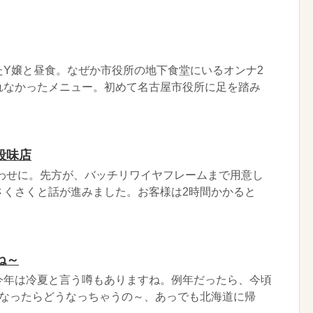
たY嬢と昼食。なぜか市役所の地下食堂にいるオンナ2
れなかったメニュー。初めて名古屋市役所に足を踏み
段味店
合わせに。先方が、バッチリワイヤフレームまで用意し
さくさくと話が進みました。お客様は2時間かかると
ね～
今年は冷夏と言う噂もありますね。例年だったら、今頃
になったらどうなっちゃうの～、あっでも北海道に帰