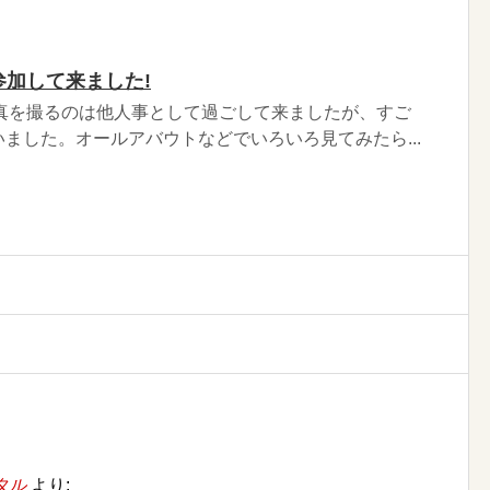
に参加して来ました!
写真を撮るのは他人事として過ごして来ましたが、すご
ました。オールアバウトなどでいろいろ見てみたら...
タル
より: