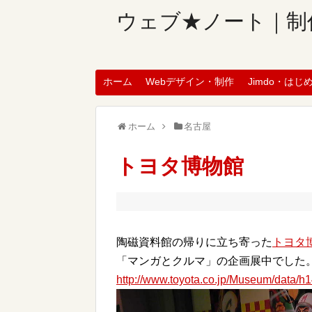
ウェブ★ノート｜制
ホーム
Webデザイン・制作
Jimdo・はじ
ホーム
名古屋
トヨタ博物館
陶磁資料館の帰りに立ち寄った
トヨタ
「マンガとクルマ」の企画展中でした
http://www.toyota.co.jp/Museum/data/h