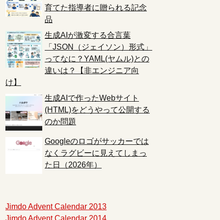
育てた指導者に贈られる記念
品
生成AIが激変する合言葉
「JSON（ジェイソン）形式」
ってなに？YAML(ヤムル)との
違いは？【非エンジニア向
け】
生成AIで作ったWebサイト
(HTML)をどうやって公開する
のか問題
Googleのロゴがサッカーでは
なくラグビーに見えてしまっ
た日（2026年）
Jimdo Advent Calendar 2013
Jimdo Advent Calendar 2014