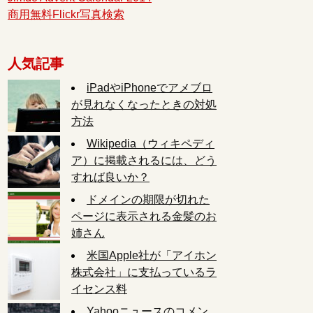
商用無料Flickr写真検索
人気記事
iPadやiPhoneでアメブロ
が見れなくなったときの対処
方法
Wikipedia（ウィキペディ
ア）に掲載されるには、どう
すれば良いか？
ドメインの期限が切れた
ページに表示される金髪のお
姉さん
米国Apple社が「アイホン
株式会社」に支払っているラ
イセンス料
Yahooニュースのコメン