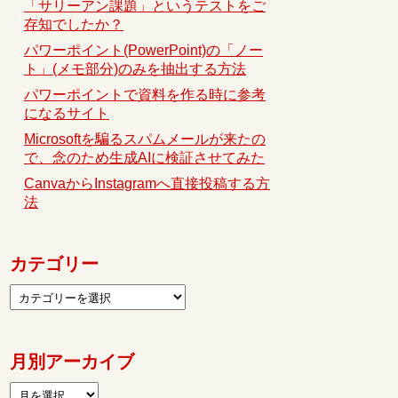
「サリーアン課題」というテストをご
存知でしたか？
パワーポイント(PowerPoint)の「ノー
ト」(メモ部分)のみを抽出する方法
パワーポイントで資料を作る時に参考
になるサイト
Microsoftを騙るスパムメールが来たの
で、念のため生成AIに検証させてみた
CanvaからInstagramへ直接投稿する方
法
カテゴリー
月別アーカイブ