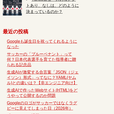
トあり、なしは、どのように
決まっているのか？
最近の投稿
Googleも誕生日を祝ってくれるように
なった
サッカーの「ブルーペナント」って
何？日本代表選手を育てた指導者に贈
られる記念品
生成AIが激変する合言葉「JSON（ジェ
イソン）形式」ってなに？YAML(ヤム
ル)との違いは？【非エンジニア向け】
生成AIで作ったWebサイト(HTML)をど
うやって公開するのか問題
Googleのロゴがサッカーではなくラグ
ビーに見えてしまった日（2026年）