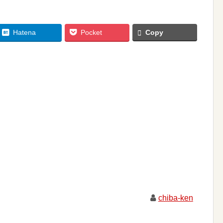
Hatena
Pocket
Copy
chiba-ken