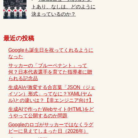
トあり、なしは、どのように
決まっているのか？
最近の投稿
Googleも誕生日を祝ってくれるように
なった
サッカーの「ブルーペナント」って
何？日本代表選手を育てた指導者に贈
られる記念品
生成AIが激変する合言葉「JSON（ジェ
イソン）形式」ってなに？YAML(ヤム
ル)との違いは？【非エンジニア向け】
生成AIで作ったWebサイト(HTML)をど
うやって公開するのか問題
Googleのロゴがサッカーではなくラグ
ビーに見えてしまった日（2026年）