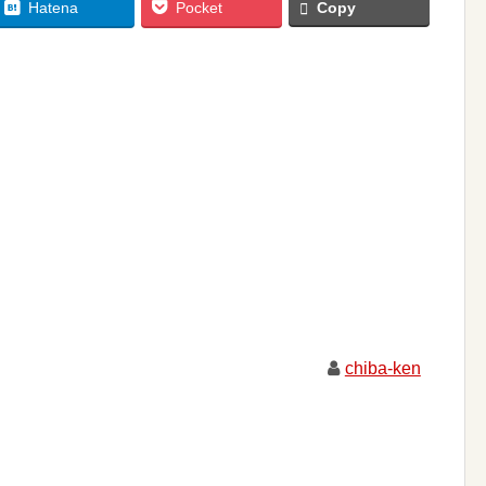
Hatena
Pocket
Copy
chiba-ken