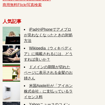
商用無料Flickr写真検索
人気記事
iPadやiPhoneでアメブロ
が見れなくなったときの対処
方法
Wikipedia（ウィキペディ
ア）に掲載されるには、どう
すれば良いか？
ドメインの期限が切れた
ページに表示される金髪のお
姉さん
米国Apple社が「アイホン
株式会社」に支払っているラ
イセンス料
Yahooニュースのコメン