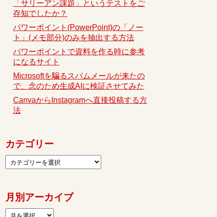
「サリーアン課題」というテストをご
存知でしたか？
パワーポイント(PowerPoint)の「ノー
ト」(メモ部分)のみを抽出する方法
パワーポイントで資料を作る時に参考
になるサイト
Microsoftを騙るスパムメールが来たの
で、念のため生成AIに検証させてみた
CanvaからInstagramへ直接投稿する方
法
カテゴリー
月別アーカイブ