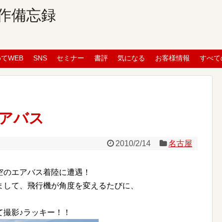
作備忘録
めてWEB
SNS
セミナー
書評
気になる
お客様情報
すべて
アバス
2010/2/14
名古屋
空のエアバス着陸に遭遇！
まして、飛行機が角度を変えるたびに、
て撮影♪ラッキー！！