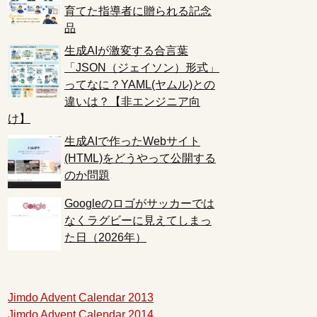
育てた指導者に贈られる記念
品
生成AIが激変する合言葉
「JSON（ジェイソン）形式」
ってなに？YAML(ヤムル)との
違いは？【非エンジニア向
け】
生成AIで作ったWebサイト
(HTML)をどうやって公開する
のか問題
Googleのロゴがサッカーでは
なくラグビーに見えてしまっ
た日（2026年）
Jimdo Advent Calendar 2013
Jimdo Advent Calendar 2014