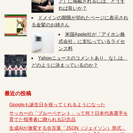
ア）に掲載されるには、どうす
れば良いか？
ドメインの期限が切れたページに表示され
る金髪のお姉さん
米国Apple社が「アイホン株
式会社」に支払っているライセ
ンス料
Yahooニュースのコメントあり、なしは、
どのように決まっているのか？
最近の投稿
Googleも誕生日を祝ってくれるようになった
サッカーの「ブルーペナント」って何？日本代表選手を
育てた指導者に贈られる記念品
生成AIが激変する合言葉「JSON（ジェイソン）形式」