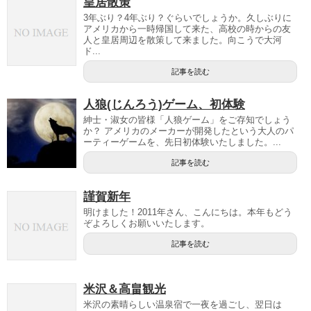
皇居散策
3年ぶり？4年ぶり？ぐらいでしょうか。久しぶりに
アメリカから一時帰国して来た、高校の時からの友
人と皇居周辺を散策して来ました。向こうで大河
ド...
記事を読む
人狼(じんろう)ゲーム、初体験
紳士・淑女の皆様「人狼ゲーム」をご存知でしょう
か？ アメリカのメーカーが開発したという大人のパ
ーティーゲームを、先日初体験いたしました。...
記事を読む
謹賀新年
明けました！2011年さん、こんにちは。本年もどう
ぞよろしくお願いいたします。
記事を読む
米沢＆高畠観光
米沢の素晴らしい温泉宿で一夜を過ごし、翌日は