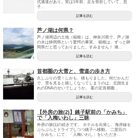
式通達があり。実は1年前、足を骨折していて、息
子...
記事を読む
芦ノ湖は何県？
芦ノ湖周辺の土地（箱根）は、神奈川県で、芦ノ湖
の水は静岡県という驚愕の事実。 箱根は、ずっと静
岡県だと思っておりました。すみません！ 湘...
記事を読む
首都圏の大雪と、雪道の歩き方
久しぶりの雪！しかも、積もりました。何だかんだ
で、雪を見ると嬉しくなってしまうのは、北国生ま
れのDNAのせいでしょうか。 案の定首都圏...
記事を読む
【外房の旅(2)】銚子駅前の「かみち」
で「入梅いわし」三昧
外房の旅(1)の続きです。 ホテルを出発し、海岸線を
ぶらぶらとドライブしつつ銚子へ移動。 二度目の
「かみち」にて、「入梅いわし」をいただき...