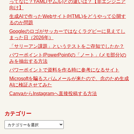
ってなに？YAML(ヤムル)との違いは？【非エンジニア
向け】
生成AIで作ったWebサイト(HTML)をどうやって公開す
るのか問題
Googleのロゴがサッカーではなくラグビーに見えてし
まった日（2026年）
「サリーアン課題」というテストをご存知でしたか？
パワーポイント(PowerPoint)の「ノート」(メモ部分)の
みを抽出する方法
パワーポイントで資料を作る時に参考になるサイト
Microsoftを騙るスパムメールが来たので、念のため生成
AIに検証させてみた
CanvaからInstagramへ直接投稿する方法
カテゴリー