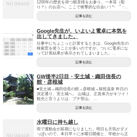
1200年の歴史を持つ観音様をお参り。一本笹（彫
り？）のお店へ。ここで衝撃的な出会い！*･゜ﾟ･...
記事を読む
Google先生が、いよいよ電卓に本気を
出してきました。
仕事中にちょこっと計算するときは、Google先生の
検索窓を使うことが多いのですが、ついに電卓にな
って計算結果が表示されてしまいました。...
記事を読む
GW後半2日目・安土城・織田信長の
館・彦根城
■安土城→織田信長の館→彦根城→猿投温泉 昨日の
決定通り、安土城へ。 山城は、正直体力がキツイ！
観光と言うよりは、プチ登山。 ...
記事を読む
水曜日に持ち越し
雨で運動会が延期になりました。明日も天気がダメ
っぽいので、本日早々に水曜日開催と、学校から正