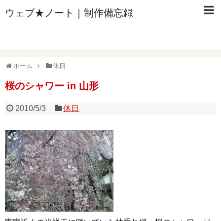
ウェブ★ノート｜制作備忘録
ホーム
休日
桜のシャワー in 山形
2010/5/3
休日