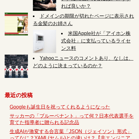
れば良いか？
ドメインの期限が切れたページに表示され
る金髪のお姉さん
米国Apple社が「アイホン株
式会社」に支払っているライセ
ンス料
Yahooニュースのコメントあり、なしは、
どのように決まっているのか？
最近の投稿
Googleも誕生日を祝ってくれるようになった
サッカーの「ブルーペナント」って何？日本代表選手を
育てた指導者に贈られる記念品
生成AIが激変する合言葉「JSON（ジェイソン）形式」
ってなに？YAML(ヤムル)との違いは？【非エンジニア