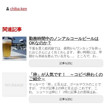
chiba-ken
関連記事
勤務時間中のノンアルコールビールは
OKなのか？
千葉を貫く総武線では、昼間からワンカップを持っ
たおじさんによく出くわします。 暑い時期には、早
朝から氷結を飲んでいる方も…。 ところで、わ...
記事を読む
「枠」が人気です！ ～コピペ枠わくの
ご紹介～
サッカーで「枠」と言えば、ゴールマウスのことで
すが、 ブログ記事上の枠と言えば↓これです、こ
れ。 シュートは枠に！（特に記事上の意味はあ...
記事を読む