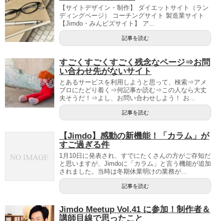
【サイトデザイン・制作】 ダイエットサイト（ラン
ディングページ） コーチングサイト 製造業サイト
【Jimdo・みんビズサイト】 ア...
記事を読む
すごくすごくすごく残念なページ⇒お問
い合わせ先がないサイト
とあるサービスを利用しようと思って、検索⇒アメ
ブロにたどり着く⇒何記事か読む⇒この人なら大丈
夫そうだ！⇒よし、お問い合わせしよう！ お...
記事を読む
【Jimdo】感動の新機能！「カラム」が
すご過ぎる件
1月10日に発表され、すでにたくさんの方がご存知だ
と思いますが、Jimdoに「カラム」と言う機能が追加
されました。当時は冬期休業明けの業務が...
記事を読む
Jimdo Meetup Vol.41 に参加！制作者＆
講師目線で思ったこと