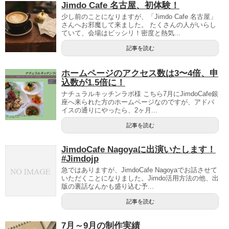
Jimdo Cafe 名古屋、初体験！
少し前のことになりますが、「Jimdo Cafe 名古屋」
さんへお邪魔して来ました。 たくさんの人がいらし
ていて、会場はビッシリ！密度と熱気...
記事を読む
ホームページのアクセス数は3〜4倍、申
込数が1.5倍に！
ナチュラルキッチンラボ様 こちら7月にJimdoCafe銀
座へ来られた方のホームページなのですが、アドバ
イスの通りにやったら、2ヶ月...
記事を読む
JimdoCafe Nagoyaに出演いたします！
#Jimdojp
急ではありますが、JimdoCafe Nagoyaでお話させて
いただくことになりました。Jimdo活用方法の他、出
版の裏話なんかも盛り込む予...
記事を読む
7月～9月の制作実績