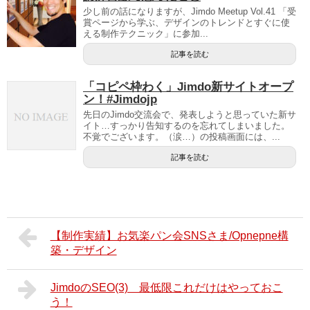
少し前の話になりますが、Jimdo Meetup Vol.41 「受
賞ページから学ぶ、デザインのトレンドとすぐに使
える制作テクニック」に参加...
記事を読む
「コピペ枠わく」Jimdo新サイトオープ
ン！#Jimdojp
先日のJimdo交流会で、発表しようと思っていた新サ
イト…すっかり告知するのを忘れてしまいました。
不覚でございます。（涙…）の投稿画面には、...
記事を読む
【制作実績】お気楽パン会SNSさま/Opnepne構
築・デザイン
JimdoのSEO(3) 最低限これだけはやっておこ
う！