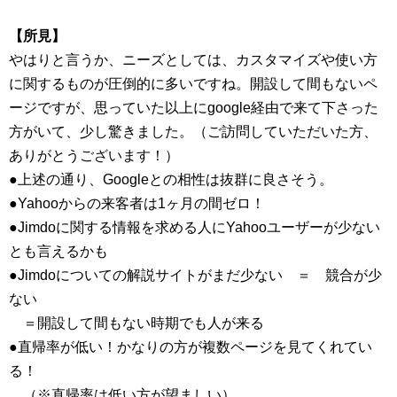
【所見】
やはりと言うか、ニーズとしては、カスタマイズや使い方
に関するものが圧倒的に多いですね。開設して間もないペ
ージですが、思っていた以上にgoogle経由で来て下さった
方がいて、少し驚きました。（ご訪問していただいた方、
ありがとうございます！）
●上述の通り、Googleとの相性は抜群に良さそう。
●Yahooからの来客者は1ヶ月の間ゼロ！
●Jimdoに関する情報を求める人にYahooユーザーが少ない
とも言えるかも
●Jimdoについての解説サイトがまだ少ない ＝ 競合が少
ない
＝開設して間もない時期でも人が来る
●直帰率が低い！かなりの方が複数ページを見てくれてい
る！
（※直帰率は低い方が望ましい）