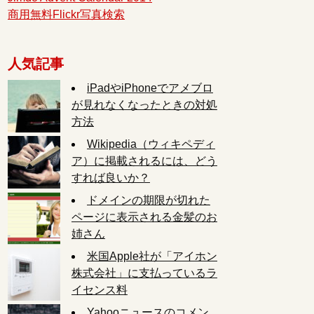
商用無料Flickr写真検索
人気記事
iPadやiPhoneでアメブロ
が見れなくなったときの対処
方法
Wikipedia（ウィキペディ
ア）に掲載されるには、どう
すれば良いか？
ドメインの期限が切れた
ページに表示される金髪のお
姉さん
米国Apple社が「アイホン
株式会社」に支払っているラ
イセンス料
Yahooニュースのコメン