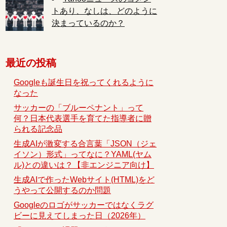
トあり、なしは、どのように
決まっているのか？
最近の投稿
Googleも誕生日を祝ってくれるように
なった
サッカーの「ブルーペナント」って
何？日本代表選手を育てた指導者に贈
られる記念品
生成AIが激変する合言葉「JSON（ジェ
イソン）形式」ってなに？YAML(ヤム
ル)との違いは？【非エンジニア向け】
生成AIで作ったWebサイト(HTML)をど
うやって公開するのか問題
Googleのロゴがサッカーではなくラグ
ビーに見えてしまった日（2026年）