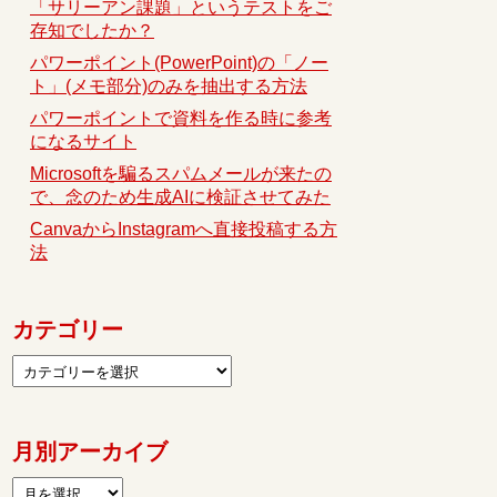
「サリーアン課題」というテストをご
存知でしたか？
パワーポイント(PowerPoint)の「ノー
ト」(メモ部分)のみを抽出する方法
パワーポイントで資料を作る時に参考
になるサイト
Microsoftを騙るスパムメールが来たの
で、念のため生成AIに検証させてみた
CanvaからInstagramへ直接投稿する方
法
カテゴリー
月別アーカイブ