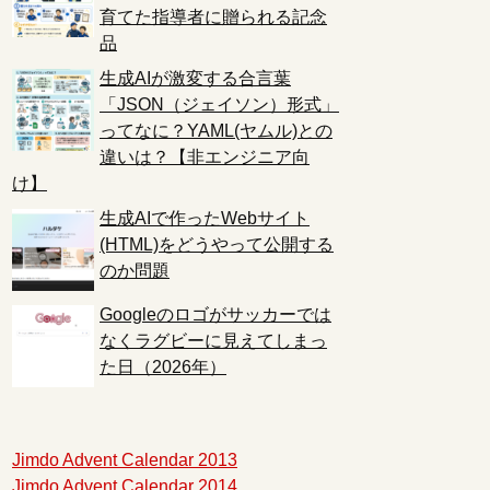
育てた指導者に贈られる記念
品
生成AIが激変する合言葉
「JSON（ジェイソン）形式」
ってなに？YAML(ヤムル)との
違いは？【非エンジニア向
け】
生成AIで作ったWebサイト
(HTML)をどうやって公開する
のか問題
Googleのロゴがサッカーでは
なくラグビーに見えてしまっ
た日（2026年）
Jimdo Advent Calendar 2013
Jimdo Advent Calendar 2014