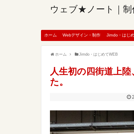
ウェブ★ノート｜制
ホーム
Webデザイン・制作
Jimdo・はじ
ホーム
Jimdo・はじめてWEB
人生初の四街道上陸
た。