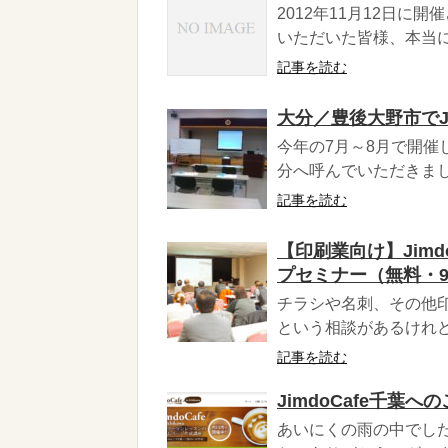
2012年11月12日
いただいた皆様、本当にあ
記事を読む
大分／豊後大野市でJ
今年の7月～8月で開催
分へ呼んでいただきまし
記事を読む
【印刷業向け】Jim
プセミナー（無料・9
チラシや名刺、その他
という相談があるけれど
記事を読む
JimdoCafe千
あいにくの雨の中でし