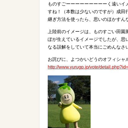
ものすごーーーーーーーーーく遠いイ
すね！（本数は少ないのですが）成田
継ぎ方法を使ったら、思いのほかすん
上陸前のイメージは、ものすごい田園
ぽが生えているイメージでしたが、思
なる誤解をしていて本当にごめんなさ
お詫びに、よつかいどうのオフィシャ
http://www.yurugp.jp/vote/detail.php?i