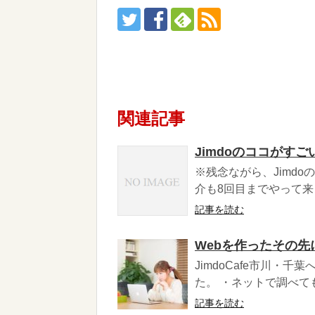
関連記事
Jimdoのココがすご
※残念ながら、Jimdo
介も8回目までやって来ま
記事を読む
Webを作ったその先に
JimdoCafe市川
た。 ・ネットで調べても
記事を読む