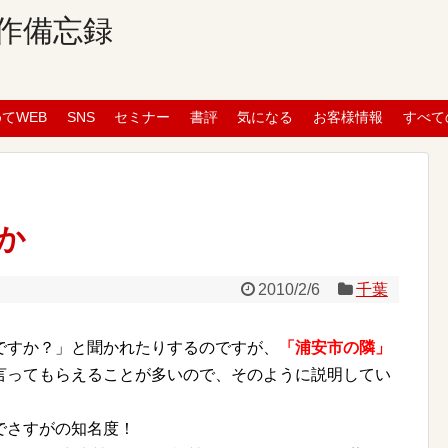
作備忘録
めてWEB
SNS
セミナー
書評
気になる
お客様情報
すべて
か
2010/2/6
千葉
ですか？」と聞かれたりするのですが、
「浦安市の隣」
言ってもらえることが多いので、そのように説明してい
でさすがの知名度！