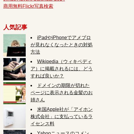
商用無料Flickr写真検索
人気記事
iPadやiPhoneでアメブロ
が見れなくなったときの対処
方法
Wikipedia（ウィキペディ
ア）に掲載されるには、どう
すれば良いか？
ドメインの期限が切れた
ページに表示される金髪のお
姉さん
米国Apple社が「アイホン
株式会社」に支払っているラ
イセンス料
Yahooニュースのコメン