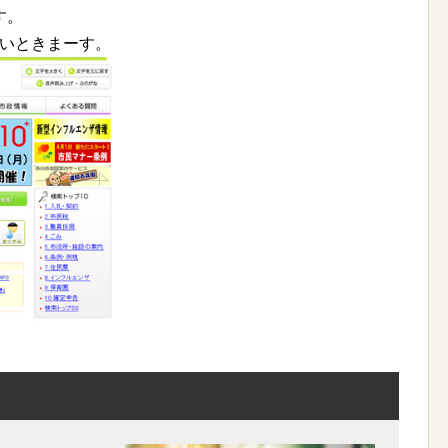
す。
いときまーす。