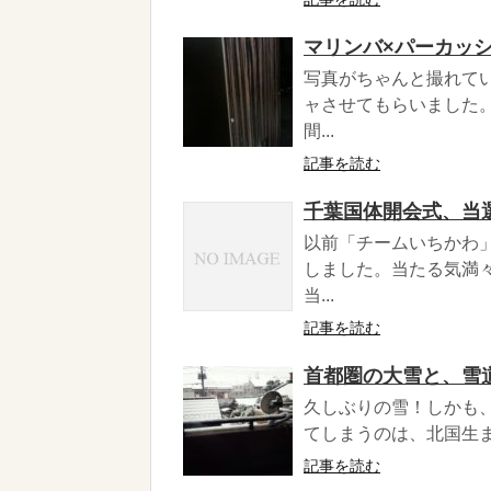
マリンバ×パーカッ
写真がちゃんと撮れて
ャさせてもらいました
間...
記事を読む
千葉国体開会式、当
以前「チームいちかわ
しました。当たる気満
当...
記事を読む
首都圏の大雪と、雪
久しぶりの雪！しかも
てしまうのは、北国生ま
記事を読む