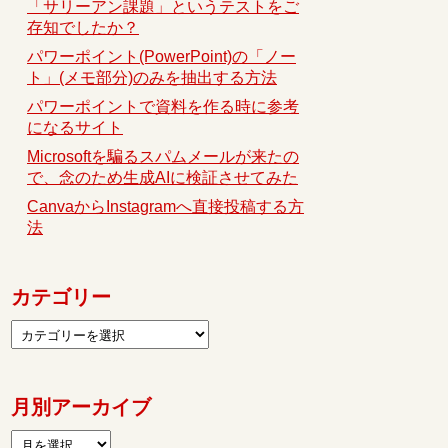
「サリーアン課題」というテストをご
存知でしたか？
パワーポイント(PowerPoint)の「ノー
ト」(メモ部分)のみを抽出する方法
パワーポイントで資料を作る時に参考
になるサイト
Microsoftを騙るスパムメールが来たの
で、念のため生成AIに検証させてみた
CanvaからInstagramへ直接投稿する方
法
カテゴリー
月別アーカイブ