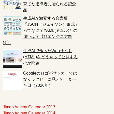
育てた指導者に贈られる記念
品
生成AIが激変する合言葉
「JSON（ジェイソン）形式」
ってなに？YAML(ヤムル)との
違いは？【非エンジニア向
け】
生成AIで作ったWebサイト
(HTML)をどうやって公開する
のか問題
Googleのロゴがサッカーでは
なくラグビーに見えてしまっ
た日（2026年）
Jimdo Advent Calendar 2013
Jimdo Advent Calendar 2014