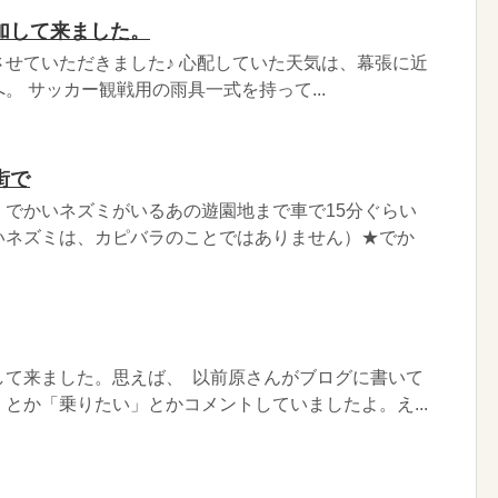
加して来ました。
せていただきました♪ 心配していた天気は、幕張に近
。 サッカー観戦用の雨具一式を持って...
街で
、でかいネズミがいるあの遊園地まで車で15分ぐらい
いネズミは、カピバラのことではありません）★でか
して来ました。思えば、 以前原さんがブログに書いて
とか「乗りたい」とかコメントしていましたよ。え...