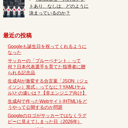
トあり、なしは、どのように
決まっているのか？
最近の投稿
Googleも誕生日を祝ってくれるように
なった
サッカーの「ブルーペナント」って
何？日本代表選手を育てた指導者に贈
られる記念品
生成AIが激変する合言葉「JSON（ジェ
イソン）形式」ってなに？YAML(ヤム
ル)との違いは？【非エンジニア向け】
生成AIで作ったWebサイト(HTML)をど
うやって公開するのか問題
Googleのロゴがサッカーではなくラグ
ビーに見えてしまった日（2026年）