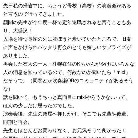
先日私の帰省中に、ちょうど母校（高校）の演奏会がある
と言うので行ってきました。
顧問の先生が今年度一杯で定年退職されると言うこともあ
り、大盛況！
入場を待つ長蛇の列に並ぼうと歩いていたところで、旧友
に声をかけられバッタリ再会のとても嬉しいサプライズが
ありました。
再会した友人の一人・札幌在住のKちゃんがやけにいろんな
人の消息を知っているので、何故なのか聞いたら「mixi」
だそうで。（同窓とか吹奏楽OBのコミュニティがあるそう
な）
話を聞いて、もうちっと真面目にmixiやろうかな…って、
ほんの少しだけ思ったのでした。
演奏会後、先生の楽屋へ押しかけ、そこでも先輩や後輩、
同期と再会。
先生もほとんどお変わりなく、お元気そうで良かった！