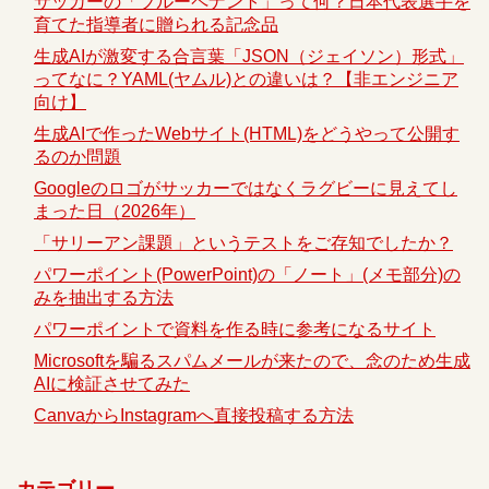
サッカーの「ブルーペナント」って何？日本代表選手を
育てた指導者に贈られる記念品
生成AIが激変する合言葉「JSON（ジェイソン）形式」
ってなに？YAML(ヤムル)との違いは？【非エンジニア
向け】
生成AIで作ったWebサイト(HTML)をどうやって公開す
るのか問題
Googleのロゴがサッカーではなくラグビーに見えてし
まった日（2026年）
「サリーアン課題」というテストをご存知でしたか？
パワーポイント(PowerPoint)の「ノート」(メモ部分)の
みを抽出する方法
パワーポイントで資料を作る時に参考になるサイト
Microsoftを騙るスパムメールが来たので、念のため生成
AIに検証させてみた
CanvaからInstagramへ直接投稿する方法