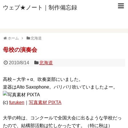
ウェブ★ノート｜制作備忘録
ホーム
北海道
母校の演奏会
2010/8/14
北海道
高校～大学＋α、吹奏楽部にいました。
楽器はAlto Saxophone。バリバリ吹いていましたよー。
(c)
furuken
｜
写真素材 PIXTA
大学の時は、コンクールで全国大会に出るような学校だっ
たので、結構部活動は忙しかったです。（特に秋は）