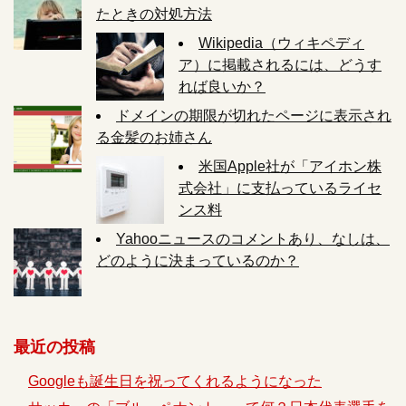
たときの対処方法
Wikipedia（ウィキペディ
ア）に掲載されるには、どうす
れば良いか？
ドメインの期限が切れたページに表示され
る金髪のお姉さん
米国Apple社が「アイホン株
式会社」に支払っているライセ
ンス料
Yahooニュースのコメントあり、なしは、
どのように決まっているのか？
最近の投稿
Googleも誕生日を祝ってくれるようになった