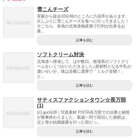
雪こんチーズ
実家から徒歩10分弱のところに六花亭があります。
久しぶりに雪こんチーズを食べに行ってきました！
※こちら、各地の北海道物産展で行列が出来るお
菓...
記事を読む
ソフトクリーム対決
北海道へ帰省して、はや数日。牧場系のソフトクリ
ームをいくつかいただきました♪原材料となる牛乳が
濃いせいか、味は全般に濃厚で「ミルク全開！」
と...
記事を読む
サティスファクションタウン☆長万部
(1)
(c) guchi18｜写真素材 PIXTA長万部での法要と納骨
が無事終わりました。親戚一同で宿泊した旅館は、
父と母が結婚披露を行った宿だっ...
記事を読む