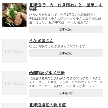
北海道で「カニ付き懐石」と「温泉」を
堪能
いろいろありまして、今月2度目の温泉旅館です。
今回は北海道！小さな街の小さな小さな温泉宿に宿
泊しました。 私の中では、やはり毛ガニが...
記事を読む
うなぎ屋さん
なぜか札幌でうなぎ屋さんに来ています。
記事を読む
函館B級グルメ三昧
北海道物産展では大行列ができる六花亭の「ゆきこ
んチーズ」。150円。ラッキーピエロのチャイニーズ
チキンバーガー。あげたてのチキンが実にジュー...
記事を読む
北海道遠征の反省点