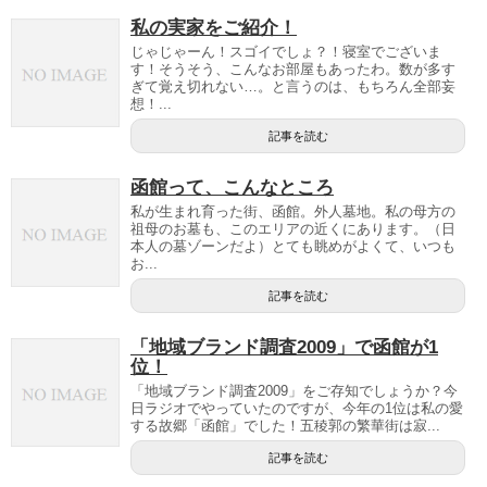
私の実家をご紹介！
じゃじゃーん！スゴイでしょ？！寝室でございま
す！そうそう、こんなお部屋もあったわ。数が多す
ぎて覚え切れない…。と言うのは、もちろん全部妄
想！...
記事を読む
函館って、こんなところ
私が生まれ育った街、函館。外人墓地。私の母方の
祖母のお墓も、このエリアの近くにあります。（日
本人の墓ゾーンだよ）とても眺めがよくて、いつも
お...
記事を読む
「地域ブランド調査2009」で函館が1
位！
「地域ブランド調査2009」をご存知でしょうか？今
日ラジオでやっていたのですが、今年の1位は私の愛
する故郷「函館」でした！五稜郭の繁華街は寂...
記事を読む