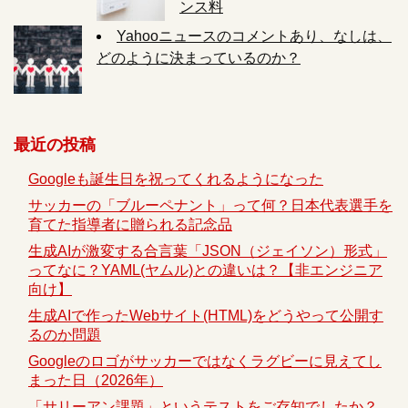
ンス料
Yahooニュースのコメントあり、なしは、
どのように決まっているのか？
最近の投稿
Googleも誕生日を祝ってくれるようになった
サッカーの「ブルーペナント」って何？日本代表選手を
育てた指導者に贈られる記念品
生成AIが激変する合言葉「JSON（ジェイソン）形式」
ってなに？YAML(ヤムル)との違いは？【非エンジニア
向け】
生成AIで作ったWebサイト(HTML)をどうやって公開す
るのか問題
Googleのロゴがサッカーではなくラグビーに見えてし
まった日（2026年）
「サリーアン課題」というテストをご存知でしたか？