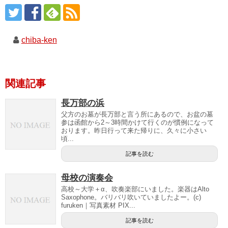
chiba-ken
関連記事
長万部の浜
父方のお墓が長万部と言う所にあるので、お盆の墓
参は函館から2～3時間かけて行くのが慣例になって
おります。昨日行って来た帰りに、久々に小さい
頃...
記事を読む
母校の演奏会
高校～大学＋α、吹奏楽部にいました。楽器はAlto
Saxophone。バリバリ吹いていましたよー。(c)
furuken｜写真素材 PIX...
記事を読む