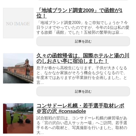
「地域ブランド調査2009」で函館が1
位！
「地域ブランド調査2009」をご存知でしょうか？今
日ラジオでやっていたのですが、今年の1位は私の愛
する故郷「函館」でした！五稜郭の繁華街は寂...
記事を読む
久々の函館帰省は、国際ホテルと湯の川
のしおさい亭に宿泊しました！
息子が春から高校生になります。子供が大きくなる
と、なかなか家族がそろう機会も少なくなるので、
年度末ではありますが卒業旅行を企画しました。と
言...
記事を読む
コンサドーレ札幌・若手選手取材レポ
＠宮の沢 #consadole
試合観戦の翌日は、コンサドーレ札幌の練習場があ
る「宮の沢白い恋人サッカー場」へご訪問。若手選
手６名への取材と、写真撮影を行いました。取材の
大...