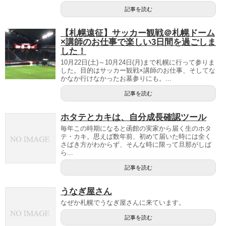
記事を読む
【札幌遠征】サッカー観戦＠札幌ドーム
×講師のお仕事で楽しい3日間を過ごしま
した！
10月22日(土)～10月24日(月)まで札幌に行って参りま
した。目的はサッカー観戦×講師のお仕事、そしてな
かなか行けなかったお墓参りにも。...
記事を読む
ホタテとカキは、自分成長確認ツール
毎年この時期になると函館の実家から届く生のホタ
テ・カキ。思えば数年前、初めて届いた時には全く
さばき方がわからず、そんな時に限って旦那がしば
ら...
記事を読む
うなぎ屋さん
なぜか札幌でうなぎ屋さんに来ています。
記事を読む