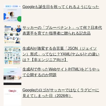
Googleも誕生日を祝ってくれるようになった
サッカーの「ブルーペナント」って何？日本代
表選手を育てた指導者に贈られる記念品
生成AIが激変する合言葉「JSON（ジェイソ
ン）形式」ってなに？YAML(ヤムル)との違い
は？【非エンジニア向け】
生成AIで作ったWebサイト(HTML)をどうやっ
て公開するのか問題
Googleのロゴがサッカーではなくラグビーに
見えてしまった日（2026年）