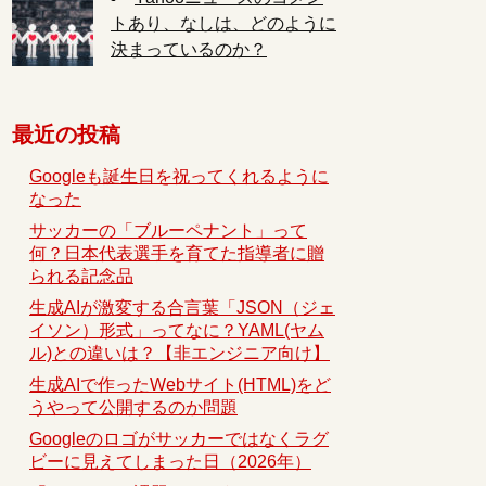
トあり、なしは、どのように
決まっているのか？
最近の投稿
Googleも誕生日を祝ってくれるように
なった
サッカーの「ブルーペナント」って
何？日本代表選手を育てた指導者に贈
られる記念品
生成AIが激変する合言葉「JSON（ジェ
イソン）形式」ってなに？YAML(ヤム
ル)との違いは？【非エンジニア向け】
生成AIで作ったWebサイト(HTML)をど
うやって公開するのか問題
Googleのロゴがサッカーではなくラグ
ビーに見えてしまった日（2026年）