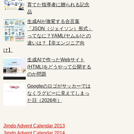
育てた指導者に贈られる記念
品
生成AIが激変する合言葉
「JSON（ジェイソン）形式」
ってなに？YAML(ヤムル)との
違いは？【非エンジニア向
け】
生成AIで作ったWebサイト
(HTML)をどうやって公開する
のか問題
Googleのロゴがサッカーでは
なくラグビーに見えてしまっ
た日（2026年）
Jimdo Advent Calendar 2013
Jimdo Advent Calendar 2014