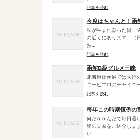
記事を読む
今度はちゃんと！函
私が生まれ育った街、
の近くにあります。（
お...
記事を読む
函館B級グルメ三昧
北海道物産展では大行列
キーピエロのチャイニー
記事を読む
毎年この時期恒例の
何だかかんだで毎日暑
館の実家をご紹介しま
い...