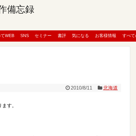
作備忘録
めてWEB
SNS
セミナー
書評
気になる
お客様情報
すべて
2010/8/11
北海道
ります。