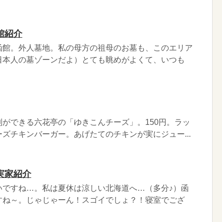
館紹介
函館。外人墓地。私の母方の祖母のお墓も、このエリア
日本人の墓ゾーンだよ）とても眺めがよくて、いつも
ができる六花亭の「ゆきこんチーズ」。150円。ラッ
ズチキンバーガー。あげたてのチキンが実にジュー...
実家紹介
いですね…。私は夏休は涼しい北海道へ…（多分♪）函
すね～。じゃじゃーん！スゴイでしょ？！寝室でござ