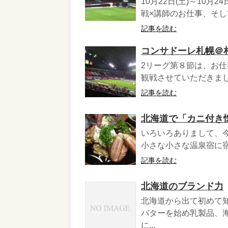
10月22日(土)～10
戦×講師のお仕事、そし
記事を読む
コンサドーレ札幌＠
2リーグ第８節は、お仕
観戦させていただきまし
記事を読む
北海道で「カニ付き
いろいろありまして、今
小さな小さな温泉宿に宿
記事を読む
北海道のブランド力
北海道から出て初めて
バターを始め乳製品、
に...