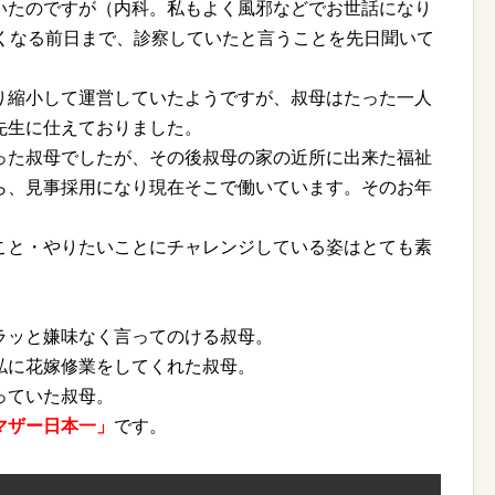
いたのですが（内科。私もよく風邪などでお世話になり
亡くなる前日まで、診察していたと言うことを先日聞いて
り縮小して運営していたようですが、叔母はたった一人
先生に仕えておりました。
った叔母でしたが、その後叔母の家の近所に出来た福祉
ら、見事採用になり現在そこで働いています。そのお年
こと・やりたいことにチャレンジしている姿はとても素
ッと嫌味なく言ってのける叔母。
に花嫁修業をしてくれた叔母。
ていた叔母。
マザー日本一」
です。