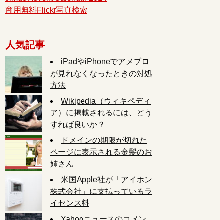
商用無料Flickr写真検索
人気記事
iPadやiPhoneでアメブロ
が見れなくなったときの対処
方法
Wikipedia（ウィキペディ
ア）に掲載されるには、どう
すれば良いか？
ドメインの期限が切れた
ページに表示される金髪のお
姉さん
米国Apple社が「アイホン
株式会社」に支払っているラ
イセンス料
Yahooニュースのコメン