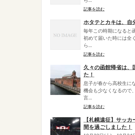
ら...
記事を読む
ホタテとカキは、自
毎年この時期になると
初めて届いた時には全
ら...
記事を読む
久々の函館帰省は、
た！
息子が春から高校生に
機会も少なくなるので
言...
記事を読む
【札幌遠征】サッカ
間を過ごしました！