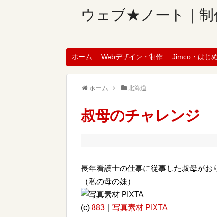
ウェブ★ノート｜制
ホーム
Webデザイン・制作
Jimdo・はじ
ホーム
北海道
叔母のチャレンジ
長年看護士の仕事に従事した叔母がお
（私の母の妹）
(c)
883
｜
写真素材 PIXTA