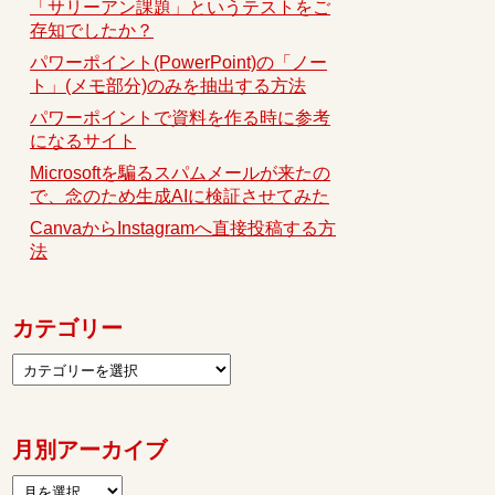
「サリーアン課題」というテストをご
存知でしたか？
パワーポイント(PowerPoint)の「ノー
ト」(メモ部分)のみを抽出する方法
パワーポイントで資料を作る時に参考
になるサイト
Microsoftを騙るスパムメールが来たの
で、念のため生成AIに検証させてみた
CanvaからInstagramへ直接投稿する方
法
カテゴリー
月別アーカイブ