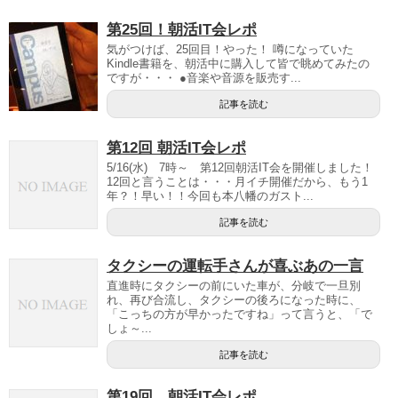
第25回！朝活IT会レポ
気がつけば、25回目！やった！ 噂になっていた
Kindle書籍を、朝活中に購入して皆で眺めてみたの
ですが・・・ ●音楽や音源を販売す...
記事を読む
第12回 朝活IT会レポ
5/16(水) 7時～ 第12回朝活IT会を開催しました！
12回と言うことは・・・月イチ開催だから、もう1
年？！早い！！今回も本八幡のガスト...
記事を読む
タクシーの運転手さんが喜ぶあの一言
直進時にタクシーの前にいた車が、分岐で一旦別
れ、再び合流し、タクシーの後ろになった時に、
「こっちの方が早かったですね」って言うと、「で
しょ～...
記事を読む
第19回 朝活IT会レポ