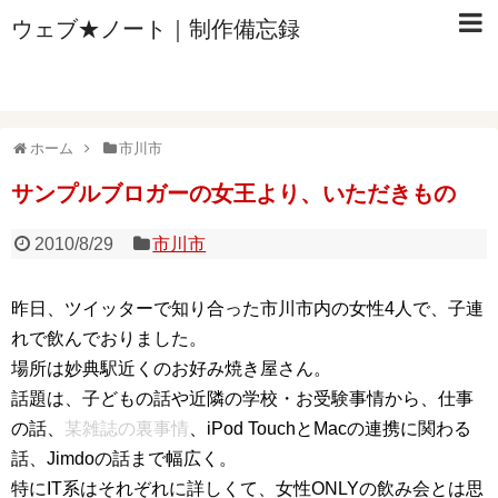
ウェブ★ノート｜制作備忘録
ホーム
市川市
サンプルブロガーの女王より、いただきもの
2010/8/29
市川市
昨日、ツイッターで知り合った市川市内の女性4人で、子連
れで飲んでおりました。
場所は妙典駅近くのお好み焼き屋さん。
話題は、子どもの話や近隣の学校・お受験事情から、仕事
の話、
某雑誌の裏事情
、iPod TouchとMacの連携に関わる
話、Jimdoの話まで幅広く。
特にIT系はそれぞれに詳しくて、女性ONLYの飲み会とは思