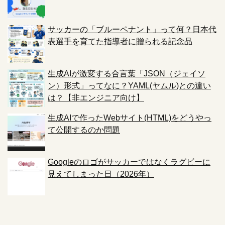
サッカーの「ブルーペナント」って何？日本代
表選手を育てた指導者に贈られる記念品
生成AIが激変する合言葉「JSON（ジェイソ
ン）形式」ってなに？YAML(ヤムル)との違い
は？【非エンジニア向け】
生成AIで作ったWebサイト(HTML)をどうやっ
て公開するのか問題
Googleのロゴがサッカーではなくラグビーに
見えてしまった日（2026年）