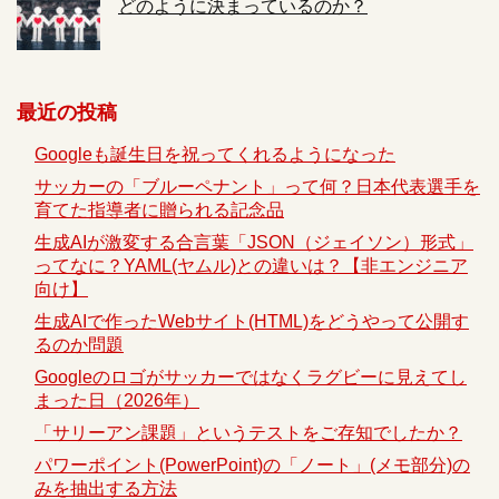
どのように決まっているのか？
最近の投稿
Googleも誕生日を祝ってくれるようになった
サッカーの「ブルーペナント」って何？日本代表選手を
育てた指導者に贈られる記念品
生成AIが激変する合言葉「JSON（ジェイソン）形式」
ってなに？YAML(ヤムル)との違いは？【非エンジニア
向け】
生成AIで作ったWebサイト(HTML)をどうやって公開す
るのか問題
Googleのロゴがサッカーではなくラグビーに見えてし
まった日（2026年）
「サリーアン課題」というテストをご存知でしたか？
パワーポイント(PowerPoint)の「ノート」(メモ部分)の
みを抽出する方法