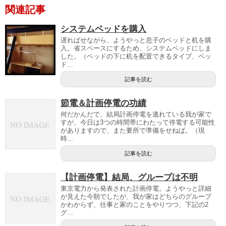
関連記事
システムベッドを購入
遅ればせながら、ようやっと息子のベッドと机を購
入。省スペースにするため、システムベッドにしま
した。（ベッドの下に机を配置できるタイプ、ベッ
ド...
記事を読む
節電＆計画停電の功績
何だかんだで、結局計画停電を逃れている我が家で
すが、今日は3つの時間帯にわたって停電する可能性
がありますので、また要所で準備をせねば。（現
時...
記事を読む
【計画停電】結局、グループは不明
東京電力から発表された計画停電。ようやっと詳細
が見えた今朝でしたが、我が家はどちらのグループ
かわからず、仕事と家のことをやりつつ、下記の2
グ...