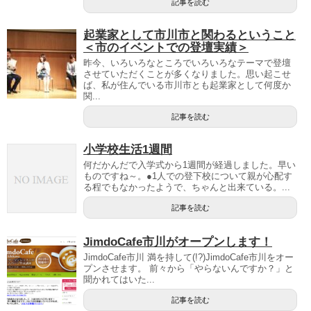
記事を読む
起業家として市川市と関わるということ
＜市のイベントでの登壇実績＞
昨今、いろいろなところでいろいろなテーマで登壇
させていただくことが多くなりました。思い起こせ
ば、私が住んでいる市川市とも起業家として何度か
関...
記事を読む
小学校生活1週間
何だかんだで入学式から1週間が経過しました。早い
ものですね～。●1人での登下校について親が心配す
る程でもなかったようで、ちゃんと出来ている。...
記事を読む
JimdoCafe市川がオープンします！
JimdoCafe市川 満を持して(!?)JimdoCafe市川をオー
プンさせます。 前々から「やらないんですか？」と
聞かれてはいた...
記事を読む