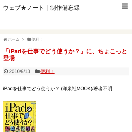
ウェブ★ノート｜制作備忘録
ホーム
便利！
「iPadを仕事でどう使うか？」に、ちょこっと
登場
2010/9/13
便利！
iPadを仕事でどう使うか？ (洋泉社MOOK)/著者不明