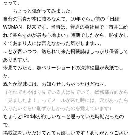
っって、
ちょっと強がってみました。
自分の写真が本に載るなんて、10年ぐらい前の「日経
WOMAN」以来です。当時は、普通の会社員で「市井に紛
れて暮らすのが最も心地よい」時期でしたから、恥ずかし
くてあまり人には言えなかった気がします…。
…とか言いつつ、送られて来た掲載誌はしっかり保管して
ありますが。
今見てみたら、超ベリーショートの深津絵里が表紙でし
た。
親とか親戚には、お知らせしちゃったけどね～。
（それでもやはり見ている人は見ていて、総務部方面から
「見ましたよ！」ってメールが来た時には、穴があったら
入りたいぐらい恥ずかしかったのを覚えています）
ちょうどiPad本が欲しいな～と思っていた時期だったの
で、
掲載誌をいただけてとても嬉しいです！ありがとうござい