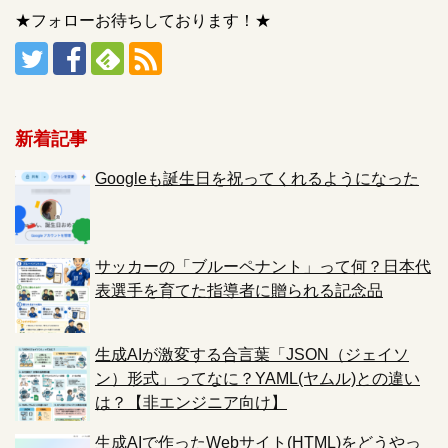
★フォローお待ちしております！★
新着記事
Googleも誕生日を祝ってくれるようになった
サッカーの「ブルーペナント」って何？日本代
表選手を育てた指導者に贈られる記念品
生成AIが激変する合言葉「JSON（ジェイソ
ン）形式」ってなに？YAML(ヤムル)との違い
は？【非エンジニア向け】
生成AIで作ったWebサイト(HTML)をどうやっ