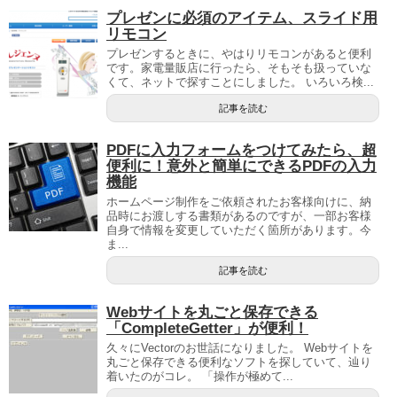
プレゼンに必須のアイテム、スライド用
リモコン
プレゼンするときに、やはりリモコンがあると便利
です。家電量販店に行ったら、そもそも扱っていな
くて、ネットで探すことにしました。 いろいろ検...
記事を読む
PDFに入力フォームをつけてみたら、超
便利に！意外と簡単にできるPDFの入力
機能
ホームページ制作をご依頼されたお客様向けに、納
品時にお渡しする書類があるのですが、一部お客様
自身で情報を変更していただく箇所があります。今
ま...
記事を読む
Webサイトを丸ごと保存できる
「CompleteGetter」が便利！
久々にVectorのお世話になりました。 Webサイトを
丸ごと保存できる便利なソフトを探していて、辿り
着いたのがコレ。 「操作が極めて...