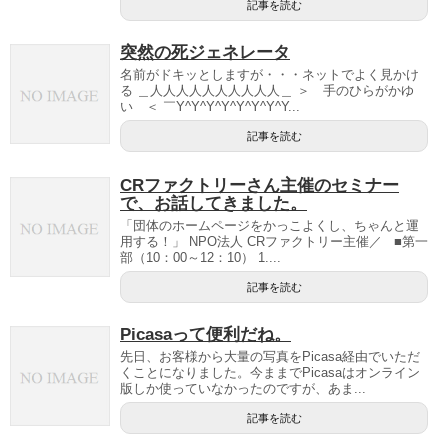
記事を読む
突然の死ジェネレータ
名前がドキッとしますが・・・ネットでよく見かけ
る ＿人人人人人人人人人人＿ ＞ 手のひらがかゆ
い ＜ ￣Y^Y^Y^Y^Y^Y^Y^Y...
記事を読む
CRファクトリーさん主催のセミナー
で、お話してきました。
「団体のホームページをかっこよくし、ちゃんと運
用する！」 NPO法人 CRファクトリー主催／ ■第一
部（10：00～12：10） 1....
記事を読む
Picasaって便利だね。
先日、お客様から大量の写真をPicasa経由でいただ
くことになりました。今ままでPicasaはオンライン
版しか使っていなかったのですが、あま...
記事を読む