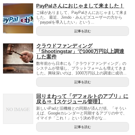
PayPalさんにおじゃまして来ました！
ご縁がありまして、PayPalさんにおじゃまして来ま
した。 最近、Jimdo・みんビズユーザーの方から
「paypalを導入したい」という...
記事を読む
クラウドファンディング
「Shootingstar」で1000万円以上調達
した案件
数年前から日本にも「クラウドファンディング」の
システムが登場し、プラットフォームも増えてきま
した。興味深いのは、1000万円以上の調達に成功...
記事を読む
回りまわって「デフォルトのアプリ」に
戻る⇒【スケジュール管理】
新しいiPadと旧機種との同期が済んだ頃、「そうい
えば、Googleカレンダーと同期するアプリの中で、
イマイチ「これ！」という決め手がな...
記事を読む