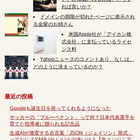
れば良いか？
ドメインの期限が切れたページに表示され
る金髪のお姉さん
米国Apple社が「アイホン株
式会社」に支払っているライセ
ンス料
Yahooニュースのコメントあり、なしは、
どのように決まっているのか？
最近の投稿
Googleも誕生日を祝ってくれるようになった
サッカーの「ブルーペナント」って何？日本代表選手を
育てた指導者に贈られる記念品
生成AIが激変する合言葉「JSON（ジェイソン）形式」
ってなに？YAML(ヤムル)との違いは？【非エンジニア