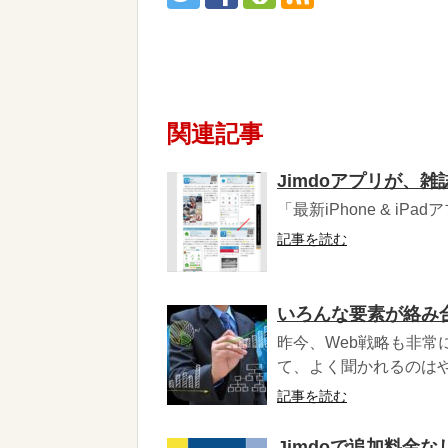
関連記事
Jimdoアプリが、
「最新iPhone & iPadアプリ特
記事を読む
いろんな要素が絡み
昨今、Web戦略も非常
て、よく聞かれるのはや
記事を読む
Jimdoで追加料金