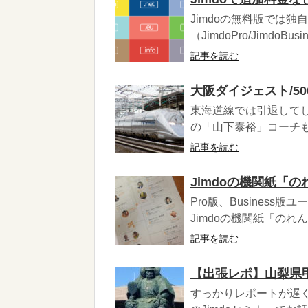
Jimdoの無料版では
（JimdoPro/JimdoB
記事を読む
大阪ダイジェスト/500
東海道線では引退してし
の「山下泰裕」コーチも
記事を読む
Jimdoの機関紙「
Pro版、Busines
Jimdoの機関紙「のれ
記事を読む
【出張レポ】山梨県甲
すっかりレポートが遅く