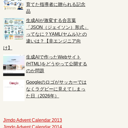
育てた指導者に贈られる記念
品
生成AIが激変する合言葉
「JSON（ジェイソン）形式」
ってなに？YAML(ヤムル)との
違いは？【非エンジニア向
け】
生成AIで作ったWebサイト
(HTML)をどうやって公開する
のか問題
Googleのロゴがサッカーでは
なくラグビーに見えてしまっ
た日（2026年）
Jimdo Advent Calendar 2013
Jimdo Advent Calendar 2014