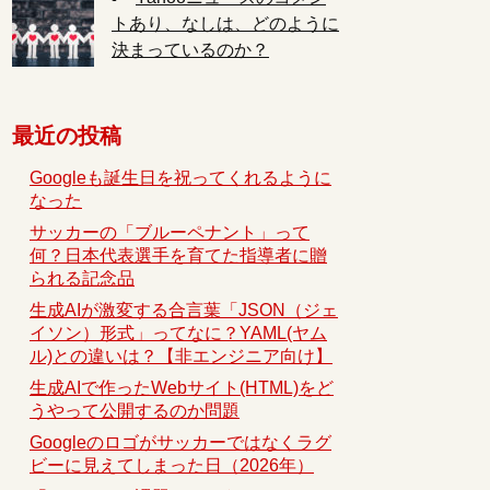
トあり、なしは、どのように
決まっているのか？
最近の投稿
Googleも誕生日を祝ってくれるように
なった
サッカーの「ブルーペナント」って
何？日本代表選手を育てた指導者に贈
られる記念品
生成AIが激変する合言葉「JSON（ジェ
イソン）形式」ってなに？YAML(ヤム
ル)との違いは？【非エンジニア向け】
生成AIで作ったWebサイト(HTML)をど
うやって公開するのか問題
Googleのロゴがサッカーではなくラグ
ビーに見えてしまった日（2026年）