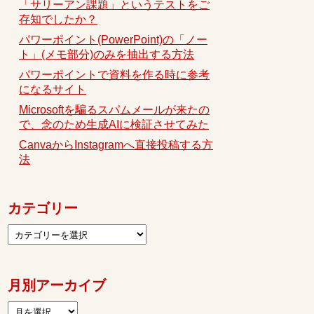
「サリーアン課題」というテストをご
存知でしたか？
パワーポイント(PowerPoint)の「ノー
ト」(メモ部分)のみを抽出する方法
パワーポイントで資料を作る時に参考
になるサイト
Microsoftを騙るスパムメールが来たの
で、念のため生成AIに検証させてみた
CanvaからInstagramへ直接投稿する方
法
カテゴリー
月別アーカイブ