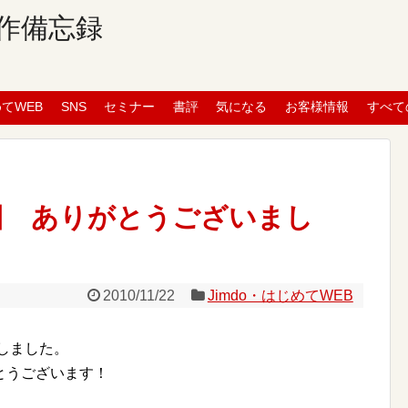
作備忘録
めてWEB
SNS
セミナー
書評
気になる
お客様情報
すべて
3回 ありがとうございまし
2010/11/22
Jimdo・はじめてWEB
たしました。
とうございます！