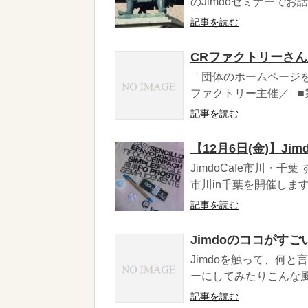
のJimdoセミナーでお話
記事を読む
CRファクトリーさ
「団体のホームページを
ファクトリー主催／ ■第一部
記事を読む
【12月6日(金)】Ji
JimdoCafe市川・千
市川in千葉を開催します
記事を読む
Jimdoのココがすご
Jimdoを触って、何
ーにしてみたりこんな風
記事を読む