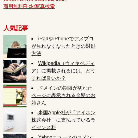
商用無料Flickr写真検索
人気記事
iPadやiPhoneでアメブロ
が見れなくなったときの対処
方法
Wikipedia（ウィキペディ
ア）に掲載されるには、どう
すれば良いか？
ドメインの期限が切れた
ページに表示される金髪のお
姉さん
米国Apple社が「アイホン
株式会社」に支払っているラ
イセンス料
Yahooニュースのコメン