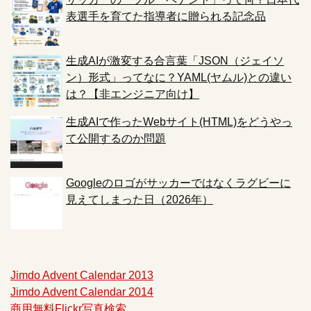
表選手を育てた指導者に贈られる記念品
生成AIが激変する合言葉「JSON（ジェイソ
ン）形式」ってなに？YAML(ヤムル)との違い
は？【非エンジニア向け】
生成AIで作ったWebサイト(HTML)をどうやっ
て公開するのか問題
Googleのロゴがサッカーではなくラグビーに
見えてしまった日（2026年）
Jimdo Advent Calendar 2013
Jimdo Advent Calendar 2014
商用無料Flickr写真検索