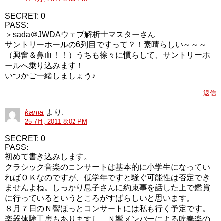
SECRET: 0
PASS:
＞sada＠JWDAウェブ解析士マスターさん
サントリーホールの6列目ですって？！素晴らしい～～～
（興奮＆鼻血！！）うちも徐々に慣らして、サントリーホ
ールへ乗り込みます！
いつかご一緒しましょう♪
返信
kama
より:
25 7月, 2011 8:02 PM
SECRET: 0
PASS:
初めて書き込みします。
クラシック音楽のコンサートは基本的に小学生になってい
ればＯＫなのですが、低学年ですと騒ぐ可能性は否定でき
ませんよね。しっかり息子さんに約束事を話した上で鑑賞
に行っているというところがすばらしいと思います。
８月７日のＮ響ほっとコンサートには私も行く予定です。
楽器体験工房もありますし、Ｎ響メンバーによる吹奏楽の