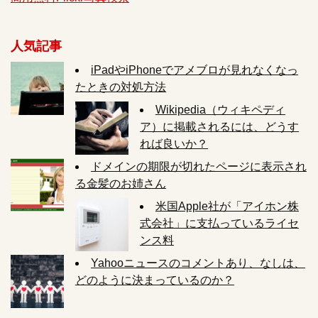
人気記事
iPadやiPhoneでアメブロが見れなくなっ
たときの対処方法
Wikipedia（ウィキペディ
ア）に掲載されるには、どうす
れば良いか？
ドメインの期限が切れたページに表示され
る金髪のお姉さん
米国Apple社が「アイホン株
式会社」に支払っているライセ
ンス料
Yahooニュースのコメントあり、なしは、
どのように決まっているのか？