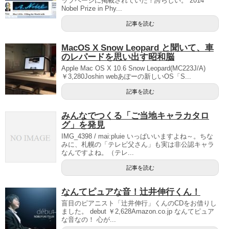
ップページに掲載されていた！誇らしい。 2014
Nobel Prize in Phy...
記事を読む
MacOS X Snow Leopard と聞いて、車
のレパードを思い出す昭和脳
Apple Mac OS X 10.6 Snow Leopard(MC223J/A)
￥3,280Joshin webあぽーの新しいOS「S...
記事を読む
みんなでつくる「ご当地キャラカタロ
グ」を発見
IMG_4398 / mai:pluie いっぱいいますよね～。ちな
みに、札幌の「テレビ父さん」も実は非公認キャラ
なんですよね。（テレ...
記事を読む
なんてピュアな音！辻井伸行くん！
盲目のピアニスト「辻井伸行」くんのCDをお借りし
ました。 debut ￥2,628Amazon.co.jp なんてピュア
な音なの！ 心が...