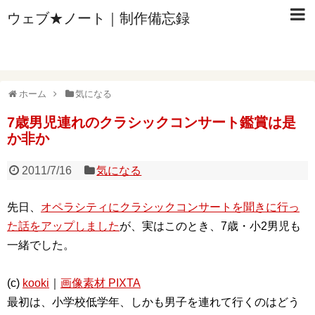
ウェブ★ノート｜制作備忘録
ホーム
気になる
7歳男児連れのクラシックコンサート鑑賞は是
か非か
2011/7/16
気になる
先日、
オペラシティにクラシックコンサートを聞きに行っ
た話をアップしました
が、実はこのとき、7歳・小2男児も
一緒でした。
(c)
kooki
｜
画像素材 PIXTA
最初は、小学校低学年、しかも男子を連れて行くのはどう