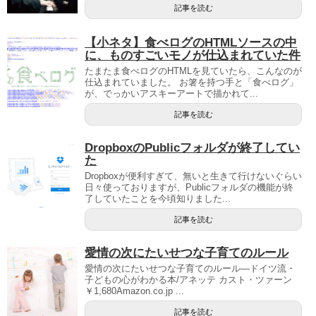
記事を読む
【小ネタ】食べログのHTMLソースの中
に、ものすごいモノが仕込まれていた件
たまたま食べログのHTMLを見ていたら、こんなのが
仕込まれていました。 お箸を持つ手と「食べログ」
が、でっかいアスキーアートで描かれて...
記事を読む
DropboxのPublicフォルダが終了してい
た
Dropboxが便利すぎて、無いと生きて行けないぐらい
日々使っておりますが、Publicフォルダの機能が終
了していたことを今頃知りました...
記事を読む
愛情の次にたいせつな子育てのルール
愛情の次にたいせつな子育てのルール―ドイツ流・
子どもの心がわかる本/アネッテ カスト・ツァーン
￥1,680Amazon.co.jp ...
記事を読む