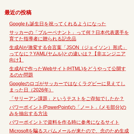
最近の投稿
Googleも誕生日を祝ってくれるようになった
サッカーの「ブルーペナント」って何？日本代表選手を
育てた指導者に贈られる記念品
生成AIが激変する合言葉「JSON（ジェイソン）形式」
ってなに？YAML(ヤムル)との違いは？【非エンジニア
向け】
生成AIで作ったWebサイト(HTML)をどうやって公開す
るのか問題
Googleのロゴがサッカーではなくラグビーに見えてし
まった日（2026年）
「サリーアン課題」というテストをご存知でしたか？
パワーポイント(PowerPoint)の「ノート」(メモ部分)の
みを抽出する方法
パワーポイントで資料を作る時に参考になるサイト
Microsoftを騙るスパムメールが来たので、念のため生成