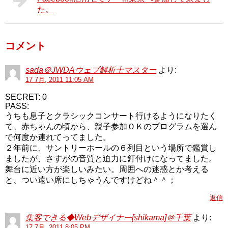
た。
コメント
sada＠JWDAウェブ解析士マスター
より:
17 7月, 2011 11:05 AM
SECRET: 0
PASS:
うちも息子とクラシックコンサート行けるようになりたく
て、赤ちゃんの頃から、親子参加ＯＫのプログラムを選ん
で何度か連れてってました。
２年前に、サントリーホールの６列目という場所で鑑賞し
ましたが、さすがの音質と迫力に釘付けになってました。
舞台に近い方が楽しいみたい。周囲への迷惑とか考える
と、つい遠い席にしちゃうんですけどね＾＾；
返信
集客できる◆Webデザイナー[shikama]＠千葉
より:
17 7月, 2011 8:05 PM