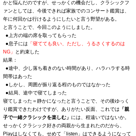
かと悩んだのですが、せっかくの機会だし、クラシックフ
ァンとしては、今後できれば家族でのコンサート鑑賞は、
年に何回かは行けるようにしたいと言う野望がある。
と言うことで、今回このようにしました。
●上方の端の席を取ってもらった
●息子には
「寝てても良い、ただし、うるさくするのは
NG」
と約束した
結果：
●途中、少し落ち着きのない時間があり、ハラハラする時
間帯はあった
●しかし、周囲が振り返る程のものではなかった
●結局、途中で寝てしまった
寝てしまった＝静かになったと言うことで、その後ゆっく
り鑑賞できたわけですが、ありがたい反面、これでは
「親
子で一緒クラシックを楽しむ」
には、程遠いではないか。
せっかくクラシック好きの両親から生まれたのだから、
Playはしなくても、せめて「listen」はできるようになって