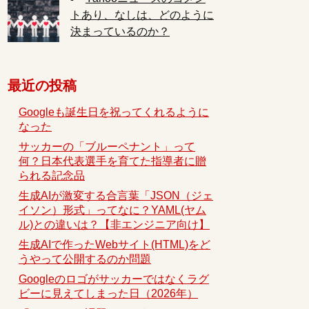
トあり、なしは、どのように
決まっているのか？
最近の投稿
Googleも誕生日を祝ってくれるように
なった
サッカーの「ブルーペナント」って
何？日本代表選手を育てた指導者に贈
られる記念品
生成AIが激変する合言葉「JSON（ジェ
イソン）形式」ってなに？YAML(ヤム
ル)との違いは？【非エンジニア向け】
生成AIで作ったWebサイト(HTML)をど
うやって公開するのか問題
Googleのロゴがサッカーではなくラグ
ビーに見えてしまった日（2026年）