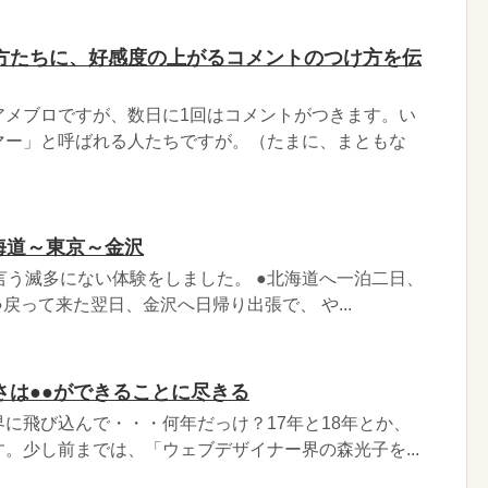
方たちに、好感度の上がるコメントのつけ方を伝
アメブロですが、数日に1回はコメントがつきます。い
マー」と呼ばれる人たちですが。（たまに、まともな
海道～東京～金沢
言う滅多にない体験をしました。 ●北海道へ一泊二日、
戻って来た翌日、金沢へ日帰り出張で、 や...
さは●●ができることに尽きる
に飛び込んで・・・何年だっけ？17年と18年とか、
。少し前までは、「ウェブデザイナー界の森光子を...