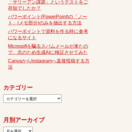
「サリーアン課題」というテストをご
存知でしたか？
パワーポイント(PowerPoint)の「ノー
ト」(メモ部分)のみを抽出する方法
パワーポイントで資料を作る時に参考
になるサイト
Microsoftを騙るスパムメールが来たの
で、念のため生成AIに検証させてみた
CanvaからInstagramへ直接投稿する方
法
カテゴリー
月別アーカイブ