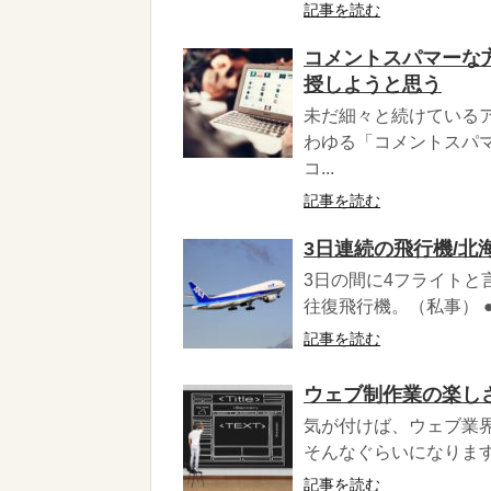
記事を読む
コメントスパマーな
授しようと思う
未だ細々と続けている
わゆる「コメントスパ
コ...
記事を読む
3日連続の飛行機/北
3日の間に4フライトと
往復飛行機。（私事） ●
記事を読む
ウェブ制作業の楽し
気が付けば、ウェブ業界
そんなぐらいになります
記事を読む