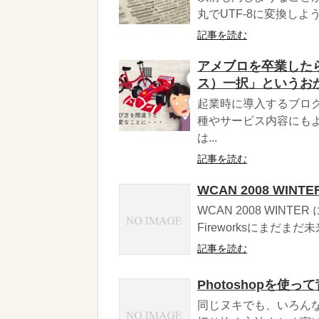
丸でUTF-8に変換しよ
記事を読む
アメブロを卒業したら
ス）一択」というお
起業時に導入するブロ
種やサービス内容にも
は...
記事を読む
WCAN 2008 WINTE
WCAN 2008 WI
Fireworksにまだま
記事を読む
Photoshopを
同じヌキでも、いろんな