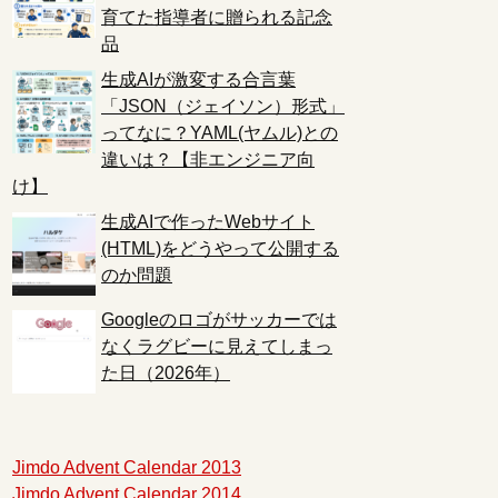
育てた指導者に贈られる記念
品
生成AIが激変する合言葉
「JSON（ジェイソン）形式」
ってなに？YAML(ヤムル)との
違いは？【非エンジニア向
け】
生成AIで作ったWebサイト
(HTML)をどうやって公開する
のか問題
Googleのロゴがサッカーでは
なくラグビーに見えてしまっ
た日（2026年）
Jimdo Advent Calendar 2013
Jimdo Advent Calendar 2014