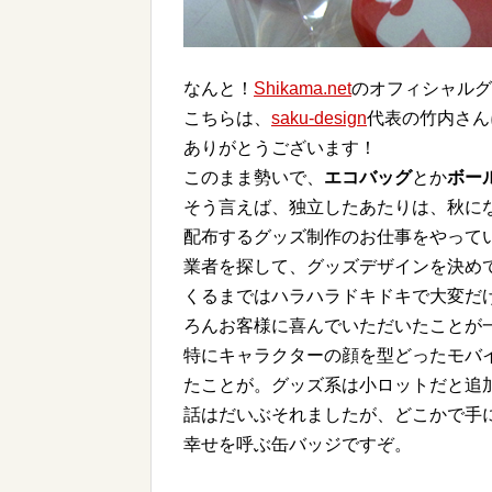
なんと！
Shikama.net
のオフィシャルグ
こちらは、
saku-design
代表の竹内さん
ありがとうございます！
このまま勢いで、
エコバッグ
とか
ボー
そう言えば、独立したあたりは、秋に
配布するグッズ制作のお仕事をやって
業者を探して、グッズデザインを決め
くるまではハラハラドキドキで大変だ
ろんお客様に喜んでいただいたことが
特にキャラクターの顔を型どったモバ
たことが。グッズ系は小ロットだと追
話はだいぶそれましたが、どこかで手
幸せを呼ぶ缶バッジですぞ。