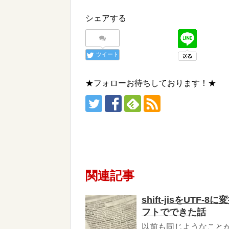
シェアする
ツイート
★フォローお待ちしております！★
関連記事
shift-jisをU
フトでできた話
以前も同じようなことがあ