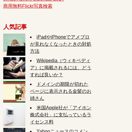
商用無料Flickr写真検索
人気記事
iPadやiPhoneでアメブロ
が見れなくなったときの対処
方法
Wikipedia（ウィキペディ
ア）に掲載されるには、どう
すれば良いか？
ドメインの期限が切れた
ページに表示される金髪のお
姉さん
米国Apple社が「アイホン
株式会社」に支払っているラ
イセンス料
Yahooニュースのコメン