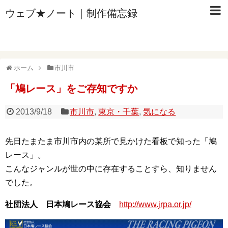
ウェブ★ノート｜制作備忘録
ホーム
市川市
「鳩レース」をご存知ですか
2013/9/18
市川市
,
東京・千葉
,
気になる
先日たまたま市川市内の某所で見かけた看板で知った「鳩
レース」。
こんなジャンルが世の中に存在することすら、知りません
でした。
社団法人 日本鳩レース協会
http://www.jrpa.or.jp/