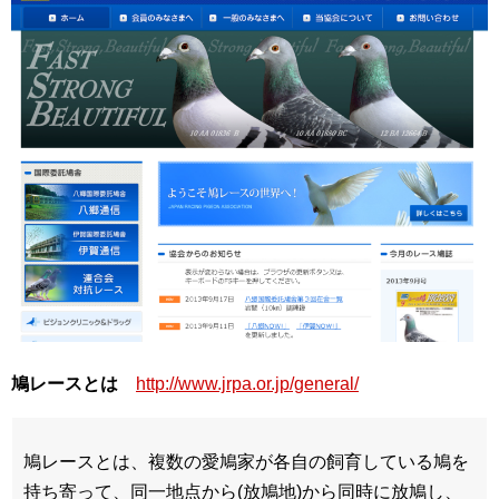
鳩レースとは
http://www.jrpa.or.jp/general/
鳩レースとは、複数の愛鳩家が各自の飼育している鳩を
持ち寄って、同一地点から(放鳩地)から同時に放鳩し、