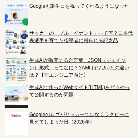
Googleも誕生日を祝ってくれるようになった
サッカーの「ブルーペナント」って何？日本代
表選手を育てた指導者に贈られる記念品
生成AIが激変する合言葉「JSON（ジェイソ
ン）形式」ってなに？YAML(ヤムル)との違い
は？【非エンジニア向け】
生成AIで作ったWebサイト(HTML)をどうやっ
て公開するのか問題
Googleのロゴがサッカーではなくラグビーに
見えてしまった日（2026年）