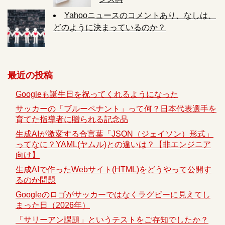
Yahooニュースのコメントあり、なしは、
どのように決まっているのか？
最近の投稿
Googleも誕生日を祝ってくれるようになった
サッカーの「ブルーペナント」って何？日本代表選手を
育てた指導者に贈られる記念品
生成AIが激変する合言葉「JSON（ジェイソン）形式」
ってなに？YAML(ヤムル)との違いは？【非エンジニア
向け】
生成AIで作ったWebサイト(HTML)をどうやって公開す
るのか問題
Googleのロゴがサッカーではなくラグビーに見えてし
まった日（2026年）
「サリーアン課題」というテストをご存知でしたか？