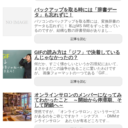
バックアップを取る時には「辞書デー
タ」も忘れずに！
パソコンのバックアップを取る際には、変換辞書の
データも忘れずに！ 私はMS IMEをずっと使ってい
るのですが、結構な数の辞書登録がありまし...
記事を読む
GIFの読み方は「ジフ」で決着している
んじゃなかったの？
何だか、すごく懐かしいというか21世紀において、
まさかまだこの論争があることに驚いたわけです
が。 画像フォーマットの一つである「GIF...
記事を読む
オンラインサロンのメンバーになってみ
てわかったこと ～開始から停滞期、そ
して閉鎖へ～
突然ですが、「オンラインサロン」というサービス
があるのをご存じですか？ ・シナプス ・DMMオ
ンラインサロン あたりが有名どころです...