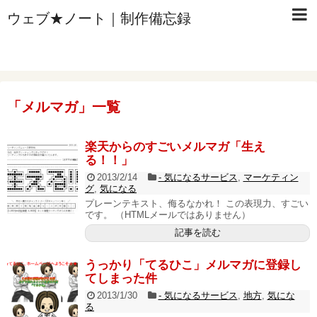
ウェブ★ノート｜制作備忘録
「
メルマガ
」
一覧
楽天からのすごいメルマガ「生え
る！！」
2013/2/14
- 気になるサービス
,
マーケティン
グ
,
気になる
プレーンテキスト、侮るなかれ！ この表現力、すごい
です。 （HTMLメールではありません）
記事を読む
うっかり「てるひこ」メルマガに登録し
てしまった件
2013/1/30
- 気になるサービス
,
地方
,
気にな
る