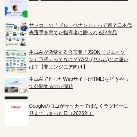
サッカーの「ブルーペナント」って何？日本代
表選手を育てた指導者に贈られる記念品
生成AIが激変する合言葉「JSON（ジェイソ
ン）形式」ってなに？YAML(ヤムル)との違い
は？【非エンジニア向け】
生成AIで作ったWebサイト(HTML)をどうやっ
て公開するのか問題
Googleのロゴがサッカーではなくラグビーに
見えてしまった日（2026年）