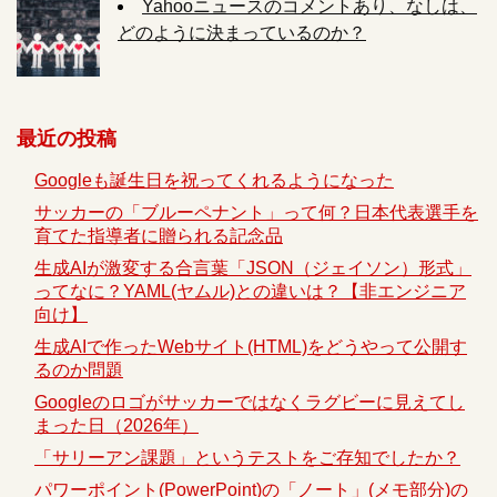
Yahooニュースのコメントあり、なしは、
どのように決まっているのか？
最近の投稿
Googleも誕生日を祝ってくれるようになった
サッカーの「ブルーペナント」って何？日本代表選手を
育てた指導者に贈られる記念品
生成AIが激変する合言葉「JSON（ジェイソン）形式」
ってなに？YAML(ヤムル)との違いは？【非エンジニア
向け】
生成AIで作ったWebサイト(HTML)をどうやって公開す
るのか問題
Googleのロゴがサッカーではなくラグビーに見えてし
まった日（2026年）
「サリーアン課題」というテストをご存知でしたか？
パワーポイント(PowerPoint)の「ノート」(メモ部分)の