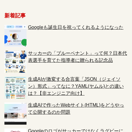
新着記事
Googleも誕生日を祝ってくれるようになった
サッカーの「ブルーペナント」って何？日本代
表選手を育てた指導者に贈られる記念品
生成AIが激変する合言葉「JSON（ジェイソ
ン）形式」ってなに？YAML(ヤムル)との違い
は？【非エンジニア向け】
生成AIで作ったWebサイト(HTML)をどうやっ
て公開するのか問題
Googleのロゴがサッカーではなくラグビーに