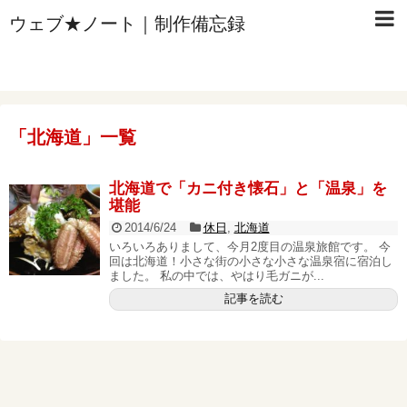
ウェブ★ノート｜制作備忘録
「
北海道
」
一覧
北海道で「カニ付き懐石」と「温泉」を
堪能
2014/6/24
休日
,
北海道
いろいろありまして、今月2度目の温泉旅館です。 今
回は北海道！小さな街の小さな小さな温泉宿に宿泊し
ました。 私の中では、やはり毛ガニが...
記事を読む