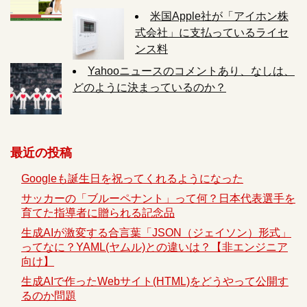
米国Apple社が「アイホン株
式会社」に支払っているライセ
ンス料
Yahooニュースのコメントあり、なしは、
どのように決まっているのか？
最近の投稿
Googleも誕生日を祝ってくれるようになった
サッカーの「ブルーペナント」って何？日本代表選手を
育てた指導者に贈られる記念品
生成AIが激変する合言葉「JSON（ジェイソン）形式」
ってなに？YAML(ヤムル)との違いは？【非エンジニア
向け】
生成AIで作ったWebサイト(HTML)をどうやって公開す
るのか問題