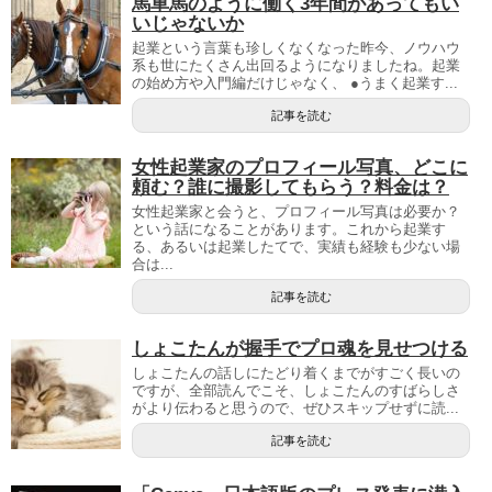
馬車馬のように働く3年間があってもい
いじゃないか
起業という言葉も珍しくなくなった昨今、ノウハウ
系も世にたくさん出回るようになりましたね。起業
の始め方や入門編だけじゃなく、 ●うまく起業す...
記事を読む
女性起業家のプロフィール写真、どこに
頼む？誰に撮影してもらう？料金は？
女性起業家と会うと、プロフィール写真は必要か？
という話になることがあります。これから起業す
る、あるいは起業したてで、実績も経験も少ない場
合は...
記事を読む
しょこたんが握手でプロ魂を見せつける
しょこたんの話しにたどり着くまでがすごく長いの
ですが、全部読んでこそ、しょこたんのすばらしさ
がより伝わると思うので、ぜひスキップせずに読...
記事を読む