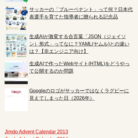
サッカーの「ブルーペナント」って何？日本代
表選手を育てた指導者に贈られる記念品
生成AIが激変する合言葉「JSON（ジェイソ
ン）形式」ってなに？YAML(ヤムル)との違い
は？【非エンジニア向け】
生成AIで作ったWebサイト(HTML)をどうやっ
て公開するのか問題
Googleのロゴがサッカーではなくラグビーに
見えてしまった日（2026年）
Jimdo Advent Calendar 2013