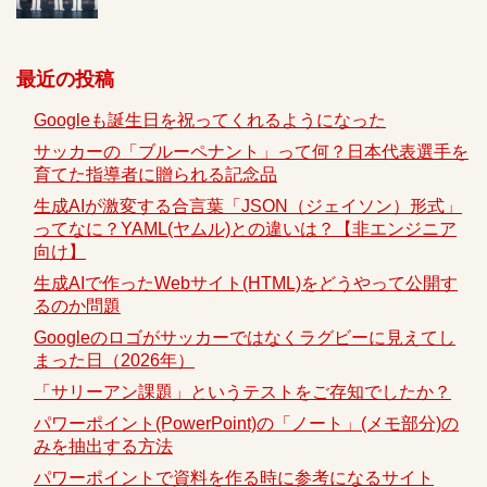
最近の投稿
Googleも誕生日を祝ってくれるようになった
サッカーの「ブルーペナント」って何？日本代表選手を
育てた指導者に贈られる記念品
生成AIが激変する合言葉「JSON（ジェイソン）形式」
ってなに？YAML(ヤムル)との違いは？【非エンジニア
向け】
生成AIで作ったWebサイト(HTML)をどうやって公開す
るのか問題
Googleのロゴがサッカーではなくラグビーに見えてし
まった日（2026年）
「サリーアン課題」というテストをご存知でしたか？
パワーポイント(PowerPoint)の「ノート」(メモ部分)の
みを抽出する方法
パワーポイントで資料を作る時に参考になるサイト