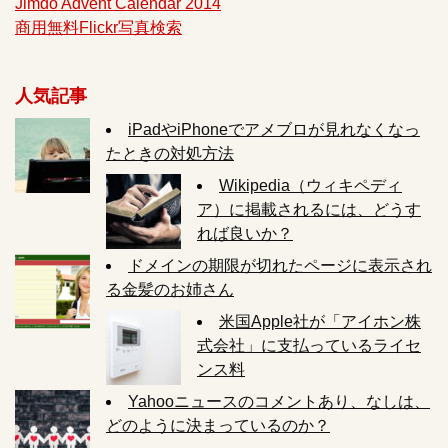
Jimdo Advent Calendar 2014
商用無料Flickr写真検索
人気記事
iPadやiPhoneでアメブロが見れなくなっ
たときの対処方法
Wikipedia（ウィキペディ
ア）に掲載されるには、どうす
れば良いか？
ドメインの期限が切れたページに表示され
る金髪のお姉さん
米国Apple社が「アイホン株
式会社」に支払っているライセ
ンス料
Yahooニュースのコメントあり、なしは、
どのように決まっているのか？