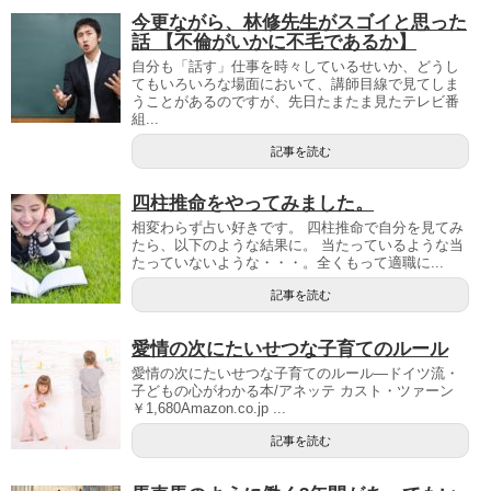
今更ながら、林修先生がスゴイと思った
話 【不倫がいかに不毛であるか】
自分も「話す」仕事を時々しているせいか、どうし
てもいろいろな場面において、講師目線で見てしま
うことがあるのですが、先日たまたま見たテレビ番
組...
記事を読む
四柱推命をやってみました。
相変わらず占い好きです。 四柱推命で自分を見てみ
たら、以下のような結果に。 当たっているような当
たっていないような・・・。全くもって適職に...
記事を読む
愛情の次にたいせつな子育てのルール
愛情の次にたいせつな子育てのルール―ドイツ流・
子どもの心がわかる本/アネッテ カスト・ツァーン
￥1,680Amazon.co.jp ...
記事を読む