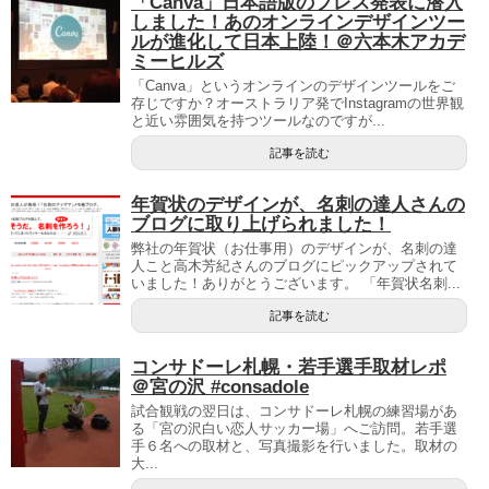
「Canva」日本語版のプレス発表に潜入
しました！あのオンラインデザインツー
ルが進化して日本上陸！＠六本木アカデ
ミーヒルズ
「Canva」というオンラインのデザインツールをご
存じですか？オーストラリア発でInstagramの世界観
と近い雰囲気を持つツールなのですが...
記事を読む
年賀状のデザインが、名刺の達人さんの
ブログに取り上げられました！
弊社の年賀状（お仕事用）のデザインが、名刺の達
人こと高木芳紀さんのブログにピックアップされて
いました！ありがとうございます。 「年賀状名刺...
記事を読む
コンサドーレ札幌・若手選手取材レポ
＠宮の沢 #consadole
試合観戦の翌日は、コンサドーレ札幌の練習場があ
る「宮の沢白い恋人サッカー場」へご訪問。若手選
手６名への取材と、写真撮影を行いました。取材の
大...