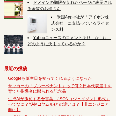
ドメインの期限が切れたページに表示され
る金髪のお姉さん
米国Apple社が「アイホン株
式会社」に支払っているライセ
ンス料
Yahooニュースのコメントあり、なしは、
どのように決まっているのか？
最近の投稿
Googleも誕生日を祝ってくれるようになった
サッカーの「ブルーペナント」って何？日本代表選手を
育てた指導者に贈られる記念品
生成AIが激変する合言葉「JSON（ジェイソン）形式」
ってなに？YAML(ヤムル)との違いは？【非エンジニア
向け】