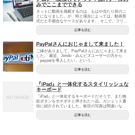
みでここまでできる
ネットに動画を掲載するのは、もはや当たり前のこ
とになりました。が、時と場合によっては、動画形
式だと不都合なケースがあります。 そこで、フリ...
記事を読む
PayPalさんにおじゃまして来ました！
ご縁がありまして、PayPalさんにおじゃまして来ま
した。 最近、Jimdo・みんビズユーザーの方から
「paypalを導入したい」という...
記事を読む
『iPad』と一体化するスタイリッシュな
キーボード
『iPad』と一体化するキーボードだそうで、また物
欲ボタンをポチポチと押された一品。ガジェット通
信に紹介されていました。枚目の写真は間違いな...
記事を読む