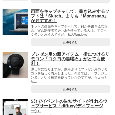
画面をキャプチャして、書き込みするソ
フトは「Skitch」よりも「Monosnap」
がおすすめ！
ネットの画面をキャプチャして、何かを書き込む場
合、Web制作者でSkitchを使っている人は、すご～
く多いと思うのですが、私のWindows...
記事を読む
プレゼン用の新アイテム・指につけるリ
モコン「コクヨの黒曜石」がとても便
利！
少し前になりますが、数年ぶりにプレゼン用のリモ
コンを新しく購入しました。今までは、「プレジェ
ンヌ」という種類を使っていたのですが、ちょっと
私...
記事を読む
5分でイベントの告知サイトが作れるウ
ェブサービス「diffusy(ディフュージ
ー)」