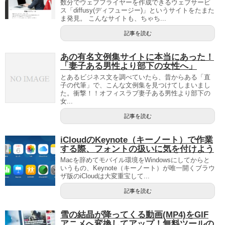
数分でウェブフライヤーを作成できるウェブサービ
ス「diffusy(ディフュージー)」というサイトをたまた
ま発見。 こんなサイトも、ちゃち...
記事を読む
あの有名文例集サイトに本当にあった！
「妻子ある男性より部下の女性へ」
とあるビジネス文を調べていたら、昔からある「直
子の代筆」で、こんな文例集を見つけてしまいまし
た。衝撃！！オフィスラブ妻子ある男性より部下の
女...
記事を読む
iCloudのKeynote（キーノート）で作業
する際、フォントの扱いに気を付けよう
Macを辞めてモバイル環境をWindowsにしてからと
いうもの、Keynote（キーノート）が唯一開くブラウ
ザ版のiCloudは大変重宝して...
記事を読む
雪の結晶が降ってくる動画(MP4)をGIF
アニメへ変換してアップ！無料ツールの