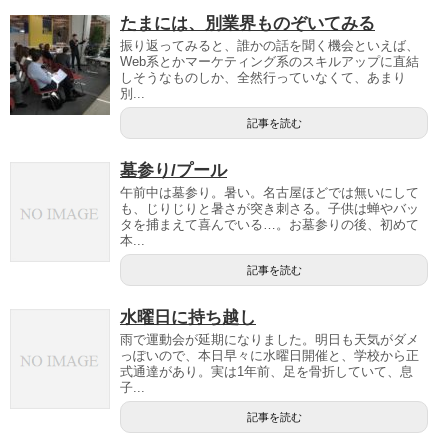
たまには、別業界ものぞいてみる
振り返ってみると、誰かの話を聞く機会といえば、
Web系とかマーケティング系のスキルアップに直結
しそうなものしか、全然行っていなくて、あまり
別...
記事を読む
墓参り/プール
午前中は墓参り。暑い。名古屋ほどでは無いにして
も、じりじりと暑さが突き刺さる。子供は蝉やバッ
タを捕まえて喜んでいる…。お墓参りの後、初めて
本...
記事を読む
水曜日に持ち越し
雨で運動会が延期になりました。明日も天気がダメ
っぽいので、本日早々に水曜日開催と、学校から正
式通達があり。実は1年前、足を骨折していて、息
子...
記事を読む