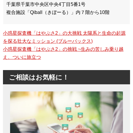
千葉県千葉市中央区中央4丁目5番1号
複合施設「Qiball（きぼーる）」内７階から10階
小惑星探査機「はやぶさ2」の大挑戦 太陽系と生命の起源
を探る壮大なミッション (ブルーバックス)
小惑星探査機「はやぶさ2」の挑戦 ~生みの苦しみ乗り越
え、ついに旅立つ
ご相談はお気軽に！