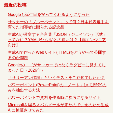
最近の投稿
Googleも誕生日を祝ってくれるようになった
サッカーの「ブルーペナント」って何？日本代表選手を
育てた指導者に贈られる記念品
生成AIが激変する合言葉「JSON（ジェイソン）形式」
ってなに？YAML(ヤムル)との違いは？【非エンジニア
向け】
生成AIで作ったWebサイト(HTML)をどうやって公開す
るのか問題
Googleのロゴがサッカーではなくラグビーに見えてし
まった日（2026年）
「サリーアン課題」というテストをご存知でしたか？
パワーポイント(PowerPoint)の「ノート」(メモ部分)の
みを抽出する方法
パワーポイントで資料を作る時に参考になるサイト
Microsoftを騙るスパムメールが来たので、念のため生成
AIに検証させてみた