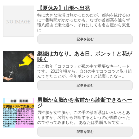
【夏休み】山形へ出発
特に大きな渋滞は無かったのだが、都内を抜けるの
に一番時間がかかったかも。なぜか首都高を通らず
環八経由で東北道へ。それにしても名古屋から東北
は...
記事を読む
継続は力なり。ある日、ポンッ！と花が
咲く
ここ数年「コツコツ」が私の中で重要なキーワード
です。 2013年頃から、自分の中でコツコツと取り組
んできたことが、今年ポンッ！と結実したな～...
記事を読む
男脳か女脳かを名前から診断できるペー
ジ
男性脳か女性脳か、この手の診断系はいろいろとあ
りますが、名前から判断するというのが面白かった
のでやってみました。 あなたは男脳70％で女...
記事を読む