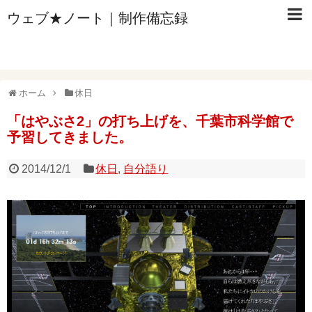
ウェブ★ノート｜制作備忘録
ホーム
休日
「はやぶさ2」の打ち上げを、千葉市科学館で
予習してきました。
2014/12/1
休日
,
自分語り