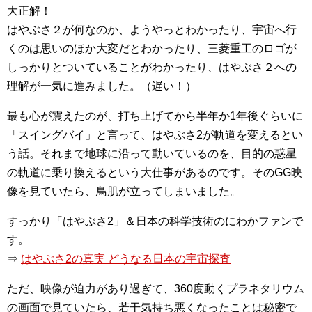
大正解！
はやぶさ２が何なのか、ようやっとわかったり、宇宙へ行
くのは思いのほか大変だとわかったり、三菱重工のロゴが
しっかりとついていることがわかったり、はやぶさ２への
理解が一気に進みました。（遅い！）
最も心が震えたのが、打ち上げてから半年か1年後ぐらいに
「スイングバイ」と言って、はやぶさ2が軌道を変えるとい
う話。それまで地球に沿って動いているのを、目的の惑星
の軌道に乗り換えるという大仕事があるのです。そのGG映
像を見ていたら、鳥肌が立ってしまいました。
すっかり「はやぶさ2」＆日本の科学技術のにわかファンで
す。
⇒
はやぶさ2の真実 どうなる日本の宇宙探査
ただ、映像が迫力があり過ぎて、360度動くプラネタリウム
の画面で見ていたら、若干気持ち悪くなったことは秘密で