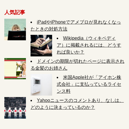
人気記事
iPadやiPhoneでアメブロが見れなくなっ
たときの対処方法
Wikipedia（ウィキペディ
ア）に掲載されるには、どうす
れば良いか？
ドメインの期限が切れたページに表示され
る金髪のお姉さん
米国Apple社が「アイホン株
式会社」に支払っているライセ
ンス料
Yahooニュースのコメントあり、なしは、
どのように決まっているのか？