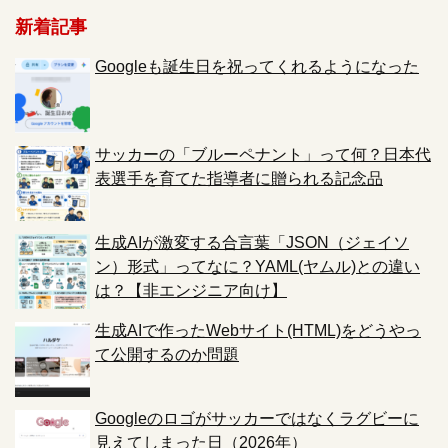
新着記事
Googleも誕生日を祝ってくれるようになった
サッカーの「ブルーペナント」って何？日本代
表選手を育てた指導者に贈られる記念品
生成AIが激変する合言葉「JSON（ジェイソ
ン）形式」ってなに？YAML(ヤムル)との違い
は？【非エンジニア向け】
生成AIで作ったWebサイト(HTML)をどうやっ
て公開するのか問題
Googleのロゴがサッカーではなくラグビーに
見えてしまった日（2026年）