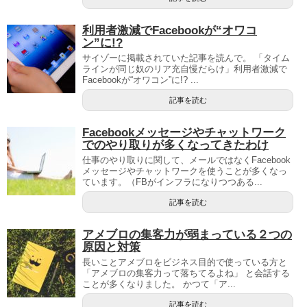
利用者激減でFacebookが“オワコ
ン”に!?
サイゾーに掲載されていた記事を読んで。 「タイム
ラインが同じ奴のリア充自慢だらけ」利用者激減で
Facebookが“オワコン”に!? ...
記事を読む
Facebookメッセージやチャットワーク
でのやり取りが多くなってきたわけ
仕事のやり取りに関して、メールではなくFacebook
メッセージやチャットワークを使うことが多くなっ
ています。（FBがインフラになりつつある...
記事を読む
アメブロの集客力が弱まっている２つの
原因と対策
長いことアメブロをビジネス目的で使っている方と
「アメブロの集客力って落ちてるよね」 と会話する
ことが多くなりました。 かつて「ア...
記事を読む