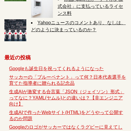
式会社」に支払っているライセ
ンス料
Yahooニュースのコメントあり、なしは、
どのように決まっているのか？
最近の投稿
Googleも誕生日を祝ってくれるようになった
サッカーの「ブルーペナント」って何？日本代表選手を
育てた指導者に贈られる記念品
生成AIが激変する合言葉「JSON（ジェイソン）形式」
ってなに？YAML(ヤムル)との違いは？【非エンジニア
向け】
生成AIで作ったWebサイト(HTML)をどうやって公開す
るのか問題
Googleのロゴがサッカーではなくラグビーに見えてし