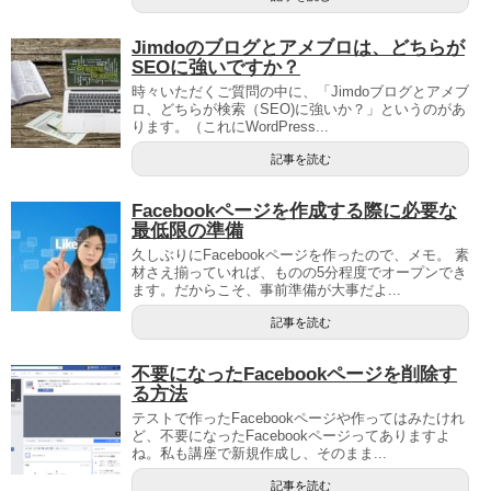
Jimdoのブログとアメブロは、どちらが
SEOに強いですか？
時々いただくご質問の中に、「Jimdoブログとアメブ
ロ、どちらが検索（SEO)に強いか？」というのがあ
ります。（これにWordPress...
記事を読む
Facebookページを作成する際に必要な
最低限の準備
久しぶりにFacebookページを作ったので、メモ。 素
材さえ揃っていれば、ものの5分程度でオープンでき
ます。だからこそ、事前準備が大事だよ...
記事を読む
不要になったFacebookページを削除す
る方法
テストで作ったFacebookページや作ってはみたけれ
ど、不要になったFacebookページってありますよ
ね。私も講座で新規作成し、そのまま...
記事を読む