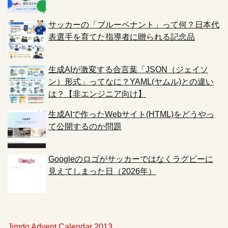
サッカーの「ブルーペナント」って何？日本代
表選手を育てた指導者に贈られる記念品
生成AIが激変する合言葉「JSON（ジェイソ
ン）形式」ってなに？YAML(ヤムル)との違い
は？【非エンジニア向け】
生成AIで作ったWebサイト(HTML)をどうやっ
て公開するのか問題
Googleのロゴがサッカーではなくラグビーに
見えてしまった日（2026年）
Jimdo Advent Calendar 2013