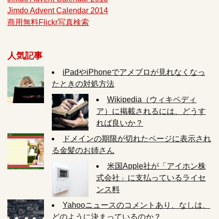
Jimdo Advent Calendar 2014
商用無料Flickr写真検索
人気記事
iPadやiPhoneでアメブロが見れなくなっ
たときの対処方法
Wikipedia（ウィキペディ
ア）に掲載されるには、どうす
れば良いか？
ドメインの期限が切れたページに表示され
る金髪のお姉さん
米国Apple社が「アイホン株
式会社」に支払っているライセ
ンス料
Yahooニュースのコメントあり、なしは、
どのように決まっているのか？