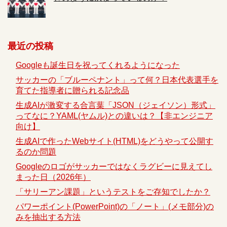
最近の投稿
Googleも誕生日を祝ってくれるようになった
サッカーの「ブルーペナント」って何？日本代表選手を
育てた指導者に贈られる記念品
生成AIが激変する合言葉「JSON（ジェイソン）形式」
ってなに？YAML(ヤムル)との違いは？【非エンジニア
向け】
生成AIで作ったWebサイト(HTML)をどうやって公開す
るのか問題
Googleのロゴがサッカーではなくラグビーに見えてし
まった日（2026年）
「サリーアン課題」というテストをご存知でしたか？
パワーポイント(PowerPoint)の「ノート」(メモ部分)の
みを抽出する方法