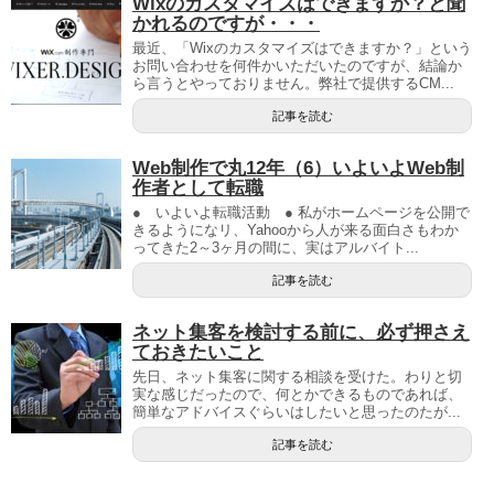
Wixのカスタマイズはできますか？と聞
かれるのですが・・・
最近、「Wixのカスタマイズはできますか？」という
お問い合わせを何件かいただいたのですが、結論か
ら言うとやっておりません。弊社で提供するCM...
記事を読む
Web制作で丸12年（6）いよいよWeb制
作者として転職
● いよいよ転職活動 ● 私がホームページを公開で
きるようになリ、Yahooから人が来る面白さもわか
ってきた2～3ヶ月の間に、実はアルバイト...
記事を読む
ネット集客を検討する前に、必ず押さえ
ておきたいこと
先日、ネット集客に関する相談を受けた。わりと切
実な感じだったので、何とかできるものであれば、
簡単なアドバイスぐらいはしたいと思ったのたが...
記事を読む