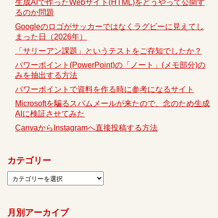
生成AIで作ったWebサイト(HTML)をどうやって公開す
るのか問題
Googleのロゴがサッカーではなくラグビーに見えてし
まった日（2026年）
「サリーアン課題」というテストをご存知でしたか？
パワーポイント(PowerPoint)の「ノート」(メモ部分)の
みを抽出する方法
パワーポイントで資料を作る時に参考になるサイト
Microsoftを騙るスパムメールが来たので、念のため生成
AIに検証させてみた
CanvaからInstagramへ直接投稿する方法
カテゴリー
月別アーカイブ