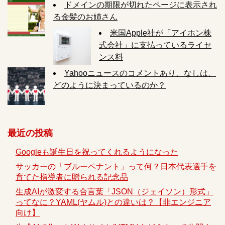
ドメインの期限が切れたページに表示され
る金髪のお姉さん
米国Apple社が「アイホン株
式会社」に支払っているライセ
ンス料
Yahooニュースのコメントあり、なしは、
どのように決まっているのか？
最近の投稿
Googleも誕生日を祝ってくれるようになった
サッカーの「ブルーペナント」って何？日本代表選手を
育てた指導者に贈られる記念品
生成AIが激変する合言葉「JSON（ジェイソン）形式」
ってなに？YAML(ヤムル)との違いは？【非エンジニア
向け】