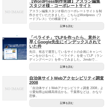
【WordPress制作実績】アスラン編集
スタジオ様・コーポレートサイト
アスラン編集スタジオ様のコーポレートサイトを制
作させていただきました。こちらはWordpress（ワ
ードプレス）での構築です。 シリ...
記事を読む
「ペライチ」でLPを作ったら、意外と
早くGoogle先生にインデックスされて
いた件
先日、有志で運営しているサイトの企画にキャンペ
ーンをかけるべく、「ペライチ」を使ってLP（ラン
ディングページ）を作ってみました。Jimdoで...
記事を読む
自治体サイトWebアクセシビリティ調査
2008
「自治体サイトWebアクセシビリティ調査 2008」よ
り愛知県は結構高得点かも。千葉県などは、かなり
悲惨。
記事を読む