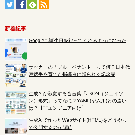
新着記事
Googleも誕生日を祝ってくれるようになった
サッカーの「ブルーペナント」って何？日本代
表選手を育てた指導者に贈られる記念品
生成AIが激変する合言葉「JSON（ジェイソ
ン）形式」ってなに？YAML(ヤムル)との違い
は？【非エンジニア向け】
生成AIで作ったWebサイト(HTML)をどうやっ
て公開するのか問題