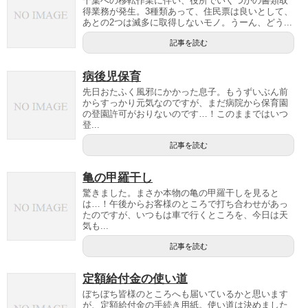
千葉への移転作業に伴い、役所でいくつかの書類取
得業務が発生。3種類あって、住民票は良いとして、
あとの2つは滅多に取得しないモノ。うーん、どう...
記事を読む
病後児保育
先日おたふく風邪にかかった息子。もうずいぶん前
からすっかり元気なのですが、まだ病院から保育園
の登園許可がおりないのです…！このままではいつ
登...
記事を読む
亀の甲羅干し
驚きました。まさか本物の亀の甲羅干しを見ると
は…！午後からお客様のところで打ち合わせがあっ
たのですが、いつもは車で行くところを、今日は天
気も...
記事を読む
定額給付金の使い道
ぼちぼち皆様のところへも届いているかと思います
が、定額給付金の手続き用紙。使い道は決めました