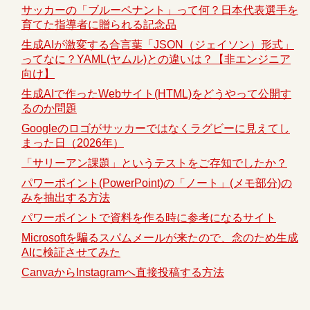
サッカーの「ブルーペナント」って何？日本代表選手を
育てた指導者に贈られる記念品
生成AIが激変する合言葉「JSON（ジェイソン）形式」
ってなに？YAML(ヤムル)との違いは？【非エンジニア
向け】
生成AIで作ったWebサイト(HTML)をどうやって公開す
るのか問題
Googleのロゴがサッカーではなくラグビーに見えてし
まった日（2026年）
「サリーアン課題」というテストをご存知でしたか？
パワーポイント(PowerPoint)の「ノート」(メモ部分)の
みを抽出する方法
パワーポイントで資料を作る時に参考になるサイト
Microsoftを騙るスパムメールが来たので、念のため生成
AIに検証させてみた
CanvaからInstagramへ直接投稿する方法