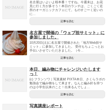
名古屋はいよいよ桜本番！ですね。今週末は、お花
見に行く方が多そう！本日のランチは、ごくごく近
所のオーガニックカフェにて。ものすごーく近いの
に...
記事を読む
名古屋で開催の「ウェブ担サミット」に
参加しました。
10月20日(土)に名古屋で開催された「地方Web担サ
ミット」に参加してきました。 受付もちょこっとお
手伝いさせていただきました。（今...
記事を読む
本日、編み物にチャレンジいたします
っ！
(c) フランソワ｜写真素材 PIXTA本日、さくらラボの
勉強会で編み物をして来ます。なんと編み針を持つ
のは小学生以来のこと！出来るんでしょ...
記事を読む
写真講座レポート