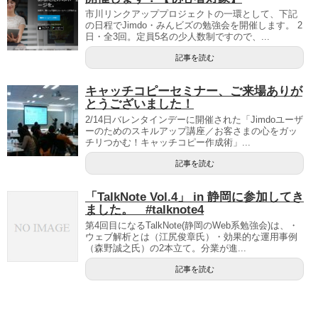
市川リンクアッププロジェクトの一環として、下記
の日程でJimdo・みんビズの勉強会を開催します。 2
日・全3回。定員5名の少人数制ですので、...
記事を読む
キャッチコピーセミナー、ご来場ありが
とうございました！
2/14日バレンタインデーに開催された「Jimdoユーザ
ーのためのスキルアップ講座／お客さまの心をガッ
チリつかむ！キャッチコピー作成術」...
記事を読む
「TalkNote Vol.4」 in 静岡に参加してき
ました。 #talknote4
第4回目になるTalkNote(静岡のWeb系勉強会)は、・
ウェブ解析とは（江尻俊章氏）・効果的な運用事例
（森野誠之氏）の2本立て。分業が進...
記事を読む