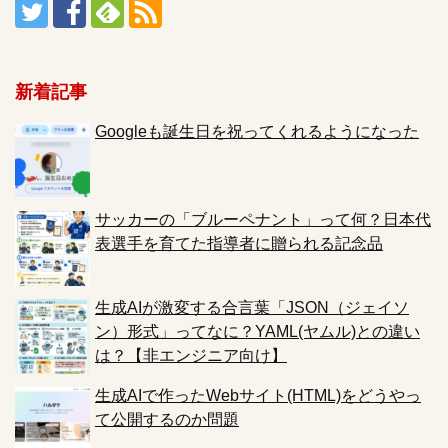
新着記事
Googleも誕生日を祝ってくれるようになった
サッカーの「ブルーペナント」って何？日本代
表選手を育てた指導者に贈られる記念品
生成AIが激変する合言葉「JSON（ジェイソ
ン）形式」ってなに？YAML(ヤムル)との違い
は？【非エンジニア向け】
生成AIで作ったWebサイト(HTML)をどうやっ
て公開するのか問題