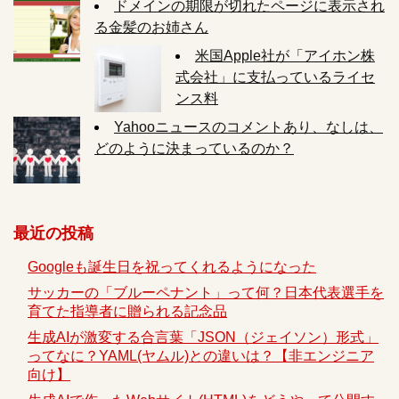
ドメインの期限が切れたページに表示され
る金髪のお姉さん
米国Apple社が「アイホン株
式会社」に支払っているライセ
ンス料
Yahooニュースのコメントあり、なしは、
どのように決まっているのか？
最近の投稿
Googleも誕生日を祝ってくれるようになった
サッカーの「ブルーペナント」って何？日本代表選手を
育てた指導者に贈られる記念品
生成AIが激変する合言葉「JSON（ジェイソン）形式」
ってなに？YAML(ヤムル)との違いは？【非エンジニア
向け】