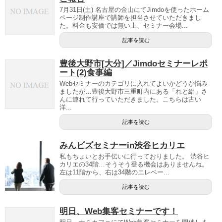
7月31日(土) 名古屋の金山にてJimdoを使ったホーム
ページ制作講座で講師を担当させていただきまし
た。料金も安価では無い上、セミナー会場...
記事を読む
豊後大野市[大分]／Jimdoセミナーレポ
ート(2)食事編
Webセミナーのカテゴリに入れてよいかどうか悩み
ましたが…豊後大野市三重町内にある「れと絽」さ
んに連れて行っていただきました。こちらは古い
洋...
記事を読む
みんビズセミナーin渋谷ヒカリエ
私もちょいとお手伝いに行っておりました。 渋谷ヒ
カリエの34階…そうそう登る機会はありませんね。
左は11階から、右は34階のエレベー...
記事を読む
明日、Web集客セミナーです！