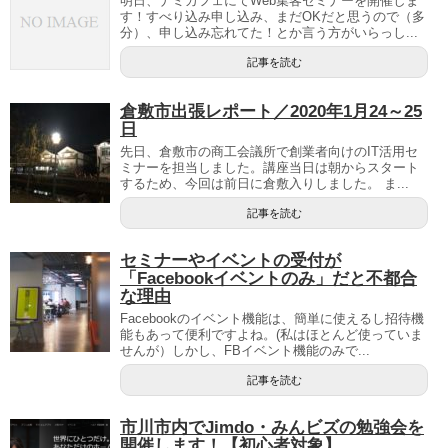
明日、ナミカフェにてWeb集客セミナーを開催しま
す！すべり込み申し込み、まだOKだと思うので（多
分）、申し込み忘れてた！とか言う方がいらっし...
記事を読む
倉敷市出張レポート／2020年1月24～25
日
先日、倉敷市の商工会議所で創業者向けのIT活用セ
ミナーを担当しました。講座当日は朝からスタート
するため、今回は前日に倉敷入りしました。 ま...
記事を読む
セミナーやイベントの受付が
「Facebookイベントのみ」だと不都合
な理由
Facebookのイベント機能は、簡単に使えるし招待機
能もあって便利ですよね。(私はほとんど使っていま
せんが）しかし、FBイベント機能のみで...
記事を読む
市川市内でJimdo・みんビズの勉強会を
開催します！【初心者対象】